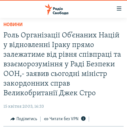
Доступність
посилання
Перейти
НОВИНИ
до
РАДІО СВОБОДА – 70 РОКІВ
Роль Організації Об’єнаних Націй
основного
ВСЕ ЗА ДОБУ
матеріалу
у відновленні Іраку прямо
СТАТТІ
Перейти
залежатиме від рівня співпраці та
до
ВІЙНА
ПОЛІТИКА
взаєморозуміння у Раді Безпеки
основної
РОСІЙСЬКА «ФІЛЬТРАЦІЯ»
ЕКОНОМІКА
навігації
ООН,- заявив сьогодні міністр
Перейти
ДОНБАС.РЕАЛІЇ
СУСПІЛЬСТВО
закордонних справ
до
КРИМ.РЕАЛІЇ
КУЛЬТУРА
Великобританії Джек Стро
пошуку
ТИ ЯК?
СПОРТ
15 квітня 2003, 16:33
СХЕМИ
УКРАЇНА
Поділитись
Читати без VPN
КИТАЙ.ВИКЛИКИ
СВІТ