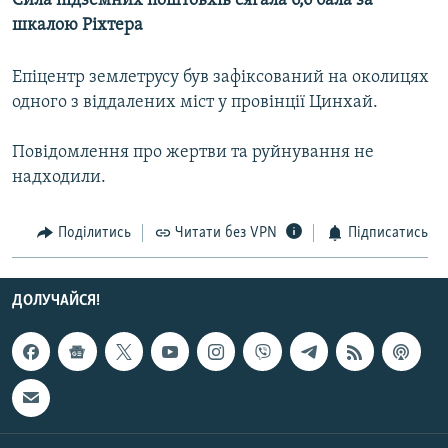
Сила підземних поштовхів сягала 6,6 бала за
МУЛЬТИМЕДІА
шкалою Ріхтера
ФОТО
Епіцентр землетрусу був зафіксований на околицях
СПЕЦПРОЄКТИ
одного з віддалених міст у провінції Цинхай.
ПОДКАСТИ
Повідомлення про жертви та руйнування не
надходили.
КРИМ РЕАЛІЇ
РУС
Поділитись
Читати без VPN
Підписатись
УКР
КТАТ
ДОЛУЧАЙСЯ!
ДОЛУЧАЙСЯ!