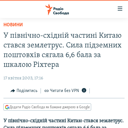
Доступність
посилання
Перейти
НОВИНИ
до
РАДІО СВОБОДА – 70 РОКІВ
У північно-східній частині Китаю
основного
ВСЕ ЗА ДОБУ
матеріалу
стався землетрус. Сила підземних
СТАТТІ
Перейти
поштовхів сягала 6,6 бала за
до
ВІЙНА
ПОЛІТИКА
шкалою Ріхтера
основної
РОСІЙСЬКА «ФІЛЬТРАЦІЯ»
ЕКОНОМІКА
навігації
17 квітня 2003, 17:16
Перейти
ДОНБАС.РЕАЛІЇ
СУСПІЛЬСТВО
до
Поділитись
Читати без VPN
КРИМ.РЕАЛІЇ
КУЛЬТУРА
пошуку
ТИ ЯК?
СПОРТ
Додати Радіо Свобода як бажане джерело в Google
СХЕМИ
УКРАЇНА
У північно-східній частині Китаю стався землетрус.
КИТАЙ.ВИКЛИКИ
СВІТ