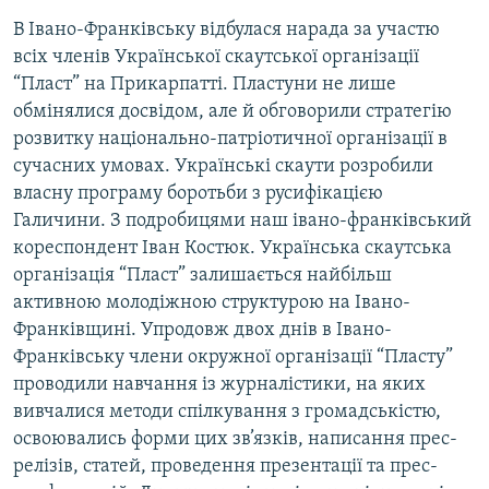
МУЛЬТИМЕДІА
В Івано-Франківську відбулася нарада за участю
всіх членів Української скаутської організації
ФОТО
“Пласт” на Прикарпатті. Пластуни не лише
СПЕЦПРОЄКТИ
обмінялися досвідом, але й обговорили стратегію
ПОДКАСТИ
розвитку національно-патріотичної організації в
сучасних умовах. Українські скаути розробили
власну програму боротьби з русифікацією
КРИМ РЕАЛІЇ
Галичини. З подробицями наш івано-франківський
РУС
кореспондент Іван Костюк. Українська скаутська
УКР
організація “Пласт” залишається найбільш
активною молодіжною структурою на Івано-
КТАТ
Франківщині. Упродовж двох днів в Івано-
Франківську члени окружної організації “Пласту”
ДОЛУЧАЙСЯ!
проводили навчання із журналістики, на яких
вивчалися методи спілкування з громадськістю,
освоювались форми цих зв’язків, написання прес-
релізів, статей, проведення презентації та прес-