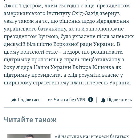
Джон Тідстром, який сьогодні є віце-президентом
американського Інституту Схід-Захід звернув
увагу також на те, що рішення щодо відрядження
українського батальйону, хоча й запропоноване
президентом Кучмою, було ухвалене після запеклих
дискусій більшістю Верховної ради України. В
цьому контексті отже – недоречно розцінювати
підтримку пропозиції у справі спецбатальйону з
боку лідера Нашої України Вкітора Ющенка як
підтримку президента, а слід розуміти власне у
ширшоому стратегічному плані інтересів України.
Поділитись
Читати без VPN
Підписатись
Читайте також
«Я наступив на інтереси багатьох