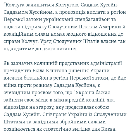
“Колчуга залишиться Колчугою, Саддам Хусейн-
Саддамом Хусейном, а пропозиція вислати в регіон
Перської затоки українскьий спецбаталйьон та
надати підтримку Сполученим Штатам Америки й
коаліційним силам немає жодного відношення до
справи Колчуг. Уряд Сполучених Штатів власне так
підходитиме до цього питання.
Як зазначив колишній представник адміністрації
президента Білла Клінтона рішення України
вислати батальйон в регіон Перської затоки, де йде
війна проти режиму Сададма Хусйена, є
очевидним проявом того, що “Україна бажає
зайняти своє місце в міжнародній коаліції, яка
відповідає на згарозу, яку представляє собою
Саддам Хусейн. Співпраця України із Сполученими
Штатами та західними збройними силами
розцінюється як стратегічно вигідна для Києва.