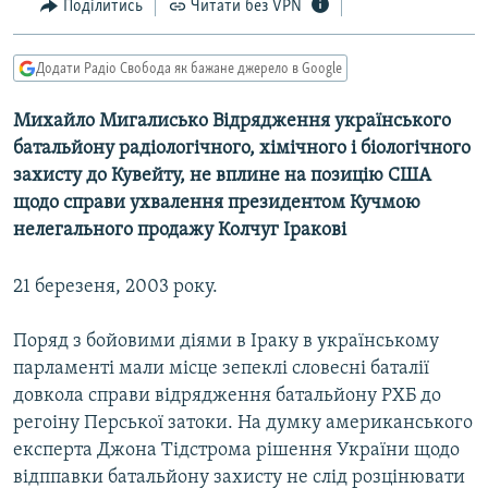
Поділитись
Читати без VPN
МУЛЬТИМЕДІА
ФОТО
Додати Радіо Свобода як бажане джерело в Google
СПЕЦПРОЄКТИ
Михайло Мигалисько Відрядження українського
ПОДКАСТИ
батальйону радіологічного, хімічного і біологічного
захисту до Кувейту, не вплине на позицію США
КРИМ РЕАЛІЇ
щодо справи ухвалення президентом Кучмою
РУС
нелегального продажу Колчуг Іракові
УКР
21 березеня, 2003 року.
КТАТ
Поряд з бойовими діями в Іраку в українському
ДОЛУЧАЙСЯ!
парламенті мали місце зепеклі словесні баталії
довкола справи відрядження батальйону РХБ до
регоіну Перської затоки. На думку американського
експерта Джона Тідстрома рішення України щодо
відппавки батальйону захисту не слід розцінювати