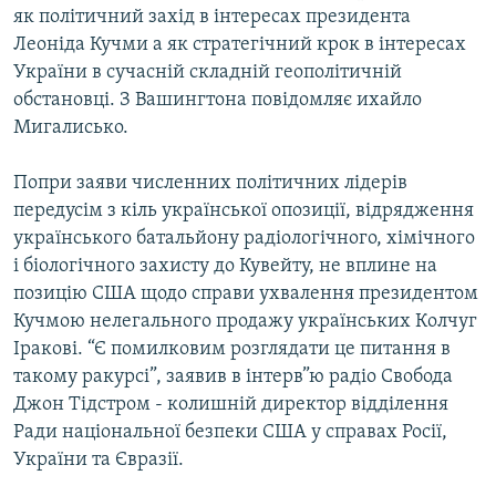
як політичний захід в інтересах президента
Усі сайти RFE/RL
Леоніда Кучми а як стратегічний крок в інтересах
України в сучасній складній геополітичній
обстановці. З Вашингтона повідомляє ихайло
Мигалисько.
Попри заяви численних політичних лідерів
передусім з кіль української опозиції, відрядження
українського батальйону радіологічного, хімічного
і біологічного захисту до Кувейту, не вплине на
позицію США щодо справи ухвалення президентом
Кучмою нелегального продажу українських Колчуг
Іракові. “Є помилковим розглядати це питання в
такому ракурсі”, заявив в інтерв”ю радіо Свобода
Джон Тідстром - колишній директор відділення
Ради національної безпеки США у справах Росії,
України та Євразії.