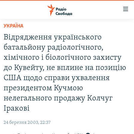
Доступність
посилання
Перейти
УКРАЇНА
до
РАДІО СВОБОДА – 70 РОКІВ
Відрядження українського
основного
ВСЕ ЗА ДОБУ
матеріалу
батальйону радіологічного,
СТАТТІ
Перейти
хімічного і біологічного захисту
до
ВІЙНА
ПОЛІТИКА
до Кувейту, не вплине на позицію
основної
РОСІЙСЬКА «ФІЛЬТРАЦІЯ»
ЕКОНОМІКА
навігації
США щодо справи ухвалення
Перейти
ДОНБАС.РЕАЛІЇ
СУСПІЛЬСТВО
президентом Кучмою
до
КРИМ.РЕАЛІЇ
КУЛЬТУРА
нелегального продажу Колчуг
пошуку
ТИ ЯК?
Іракові
СПОРТ
СХЕМИ
УКРАЇНА
24 березня 2003, 22:37
КИТАЙ.ВИКЛИКИ
СВІТ