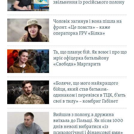
звільнення із російського полону
Чоловік загинув і вона пішла на
фронт. «Це помста» – каже
операторка FPV «Білка»
Та, що планує бій. Як воює і про що
мріє офіцерка батальйону
«Свобода» Маргарита
«Боляче, що мого найкращого
бійця, який став батьком-
одинаком і перевівся в ТЦК, б’ють
свої в тилу» – комбриг Габінет
Вийшов з полону, а дружина
виїхала до Польщі. Як після 1000
днів неволі вибратися «із
психологічної і фінансової ями»