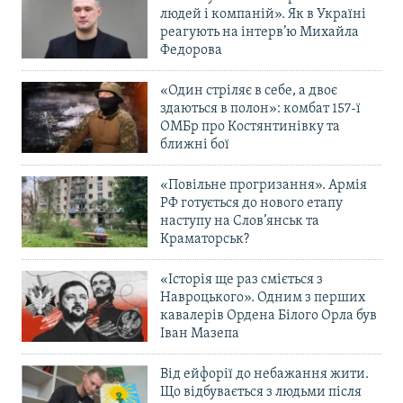
людей і компаній». Як в Україні
реагують на інтерв’ю Михайла
Федорова
«Один стріляє в себе, а двоє
здаються в полон»: комбат 157-ї
ОМБр про Костянтинівку та
ближні бої
«Повільне прогризання». Армія
РФ готується до нового етапу
наступу на Слов’янськ та
Краматорськ?
«Історія ще раз сміється з
Навроцького». Одним з перших
кавалерів Ордена Білого Орла був
Іван Мазепа
Від ейфорії до небажання жити.
Що відбувається з людьми після