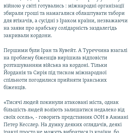
Усі сайти RFE/RL
війною у світі готувались : міжнародні організації
збирали гроші та намагалися облаштувати табори
для втікачів, а сусідні з Іраком країни, незважаючи
на заяви про арабську солідарність заздалегідь
закривали кордони.
Першими були Іран та Кувейт. А Туреччина взагалі
на проблему біженців вирішила відповісти
розташуванням війська на кордоні. Тільки
Йорданія та Сирія під тиском міжнародної
спільноти погодилися прийняти іракських
біженців.
«Тисячі людей покинули атаковані міста, однак
більшість людей воліють залишатися недалеко від
своїх осель», - говорить представник ООН в Аммані
Петер Кесслер. На думку деяких оглядачів, деякі
іракці просто не можуть вибратися із країни, бо