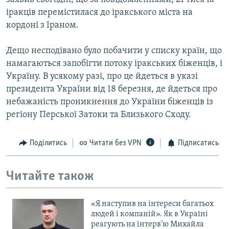
іракців перемістилася до іракського міста на
кордоні з Іраном.
Дещо несподівано було побачити у списку країн, що
намагаються запобігти потоку іракських біженців, і
Україну. В усякому разі, про це йдеться в указі
президента України від 18 березня, де йдеться про
небажаність проникнення до України біженців із
регіону Перської Затоки та Близького Сходу.
Поділитись
Читати без VPN
Підписатись
Читайте також
«Я наступив на інтереси багатьох
людей і компаній». Як в Україні
реагують на інтерв’ю Михайла