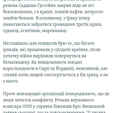
режим Саддама Гуссейна закрив ледь не всі
бензоколонки, і в країні, повній нафти, непросто
знайти бензин. В основному, з Іраку тепер
намагаються забратися громадяни третіх країн,
суданці, єгиптяни, марокканці.
Несподівано для оглядачів було те, що багато
іракців, які працювали у сусідніх країнах, після
початку війни вирішили повернутися на
батьківщину. Як повідомляють західні
кореспонденти в Сирії та Йорданії, невеликий, але
сталий потік людей спостерігається у бік Іраку, а не
з нього.
Проте міжнародні організації попереджають, що це
лише початок конфлікту. Речник верховного
комісара ООН у справах біженців Кріс Яновський
заявив сьогодні, що за повідомленнями, 21 тисяча