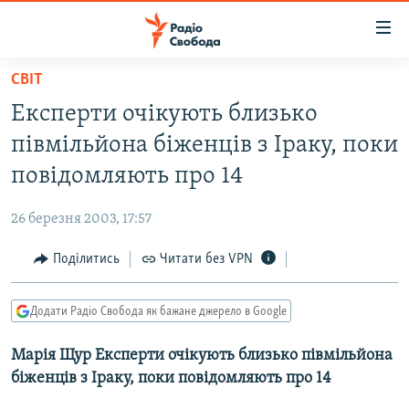
Доступність
посилання
Перейти
СВІТ
до
РАДІО СВОБОДА – 70 РОКІВ
Експерти очікують близько
основного
ВСЕ ЗА ДОБУ
матеріалу
півмільйона біженців з Іраку, поки
СТАТТІ
Перейти
повідомляють про 14
до
ВІЙНА
ПОЛІТИКА
основної
26 березня 2003, 17:57
РОСІЙСЬКА «ФІЛЬТРАЦІЯ»
ЕКОНОМІКА
навігації
Перейти
Поділитись
Читати без VPN
ДОНБАС.РЕАЛІЇ
СУСПІЛЬСТВО
до
КРИМ.РЕАЛІЇ
КУЛЬТУРА
пошуку
Додати Радіо Свобода як бажане джерело в Google
ТИ ЯК?
СПОРТ
Марія Щур Експерти очікують близько півмільйона
СХЕМИ
УКРАЇНА
біженців з Іраку, поки повідомляють про 14
КИТАЙ.ВИКЛИКИ
СВІТ