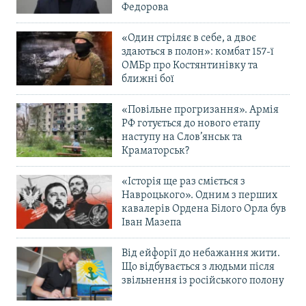
Федорова
«Один стріляє в себе, а двоє
здаються в полон»: комбат 157-ї
ОМБр про Костянтинівку та
ближні бої
«Повільне прогризання». Армія
РФ готується до нового етапу
наступу на Слов’янськ та
Краматорськ?
«Історія ще раз сміється з
Навроцького». Одним з перших
кавалерів Ордена Білого Орла був
Іван Мазепа
Від ейфорії до небажання жити.
Що відбувається з людьми після
звільнення із російського полону