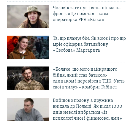
Чоловік загинув і вона пішла на
фронт. «Це помста» – каже
операторка FPV «Білка»
Та, що планує бій. Як воює і про що
мріє офіцерка батальйону
«Свобода» Маргарита
«Боляче, що мого найкращого
бійця, який став батьком-
одинаком і перевівся в ТЦК, б’ють
свої в тилу» – комбриг Габінет
Вийшов з полону, а дружина
виїхала до Польщі. Як після 1000
днів неволі вибратися «із
психологічної і фінансової ями»