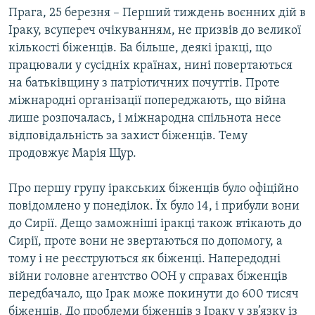
Прага, 25 березня – Перший тиждень воєнних дій в
МУЛЬТИМЕДІА
Іраку, всупереч очікуванням, не призвів до великої
ФОТО
кількості біженців. Ба більше, деякі іракці, що
СПЕЦПРОЄКТИ
працювали у сусідніх країнах, нині повертаються
на батьківщину з патріотичних почуттів. Проте
ПОДКАСТИ
міжнародні організації попереджають, що війна
лише розпочалась, і міжнародна спільнота несе
КРИМ РЕАЛІЇ
відповідальність за захист біженців. Тему
РУС
продовжує Марія Щур.
УКР
Про першу групу іракських біженців було офіційно
КТАТ
повідомлено у понеділок. Ïх було 14, і прибули вони
до Сирії. Дещо заможніші іракці також втікають до
ДОЛУЧАЙСЯ!
Сирії, проте вони не звертаються по допомогу, а
тому і не реєструються як біженці. Напередодні
війни головне агентство ООН у справах біженців
передбачало, що Ірак може покинути до 600 тисяч
біженців. До проблеми біженців з Іраку у зв’язку із