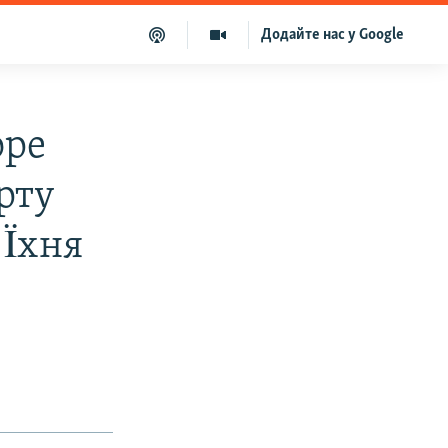
Додайте нас у Google
оре
рту
 Ïхня