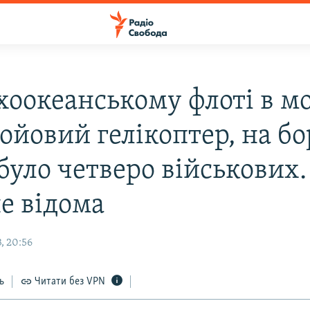
хоокеанському флоті в м
ойовий гелікоптер, на бо
було четверо військових.
не відома
, 20:56
ь
Читати без VPN