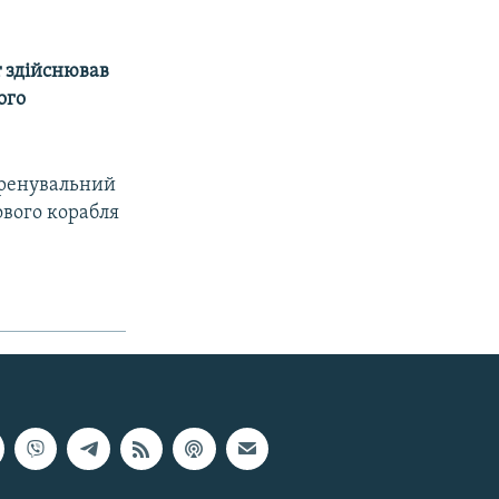
т здійснював
ого
 тренувальний
ового корабля