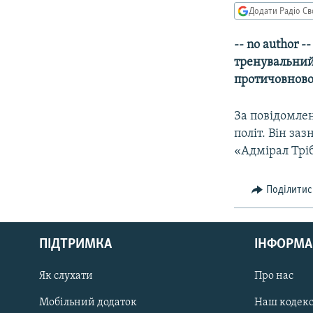
МУЛЬТИМЕДІА
Додати Радіо Св
ФОТО
-- no author 
СПЕЦПРОЄКТИ
тренувальний 
ПОДКАСТИ
протичовново
За повідомлен
політ. Він за
«Адмірал Трі
Поділитис
КРИМ РЕАЛІЇ
РУС
ПІДТРИМКА
ІНФОРМА
УКР
КТАТ
Як слухати
Про нас
Мобільний додаток
Наш кодек
ДОЛУЧАЙСЯ!