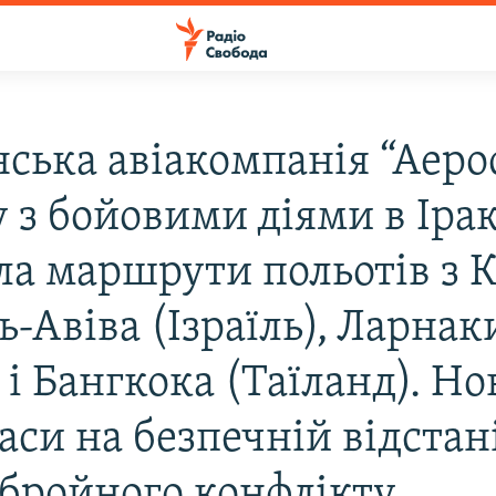
ська авіакомпанія “Аерос
у з бойовими діями в Іра
ла маршрути польотів з 
ь-Авіва (Ізраїль), Ларнак
 і Бангкока (Таїланд). Но
аси на безпечній відстані
збройного конфлікту