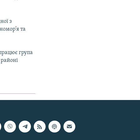
ної з
номор’я та
працює група
 районі