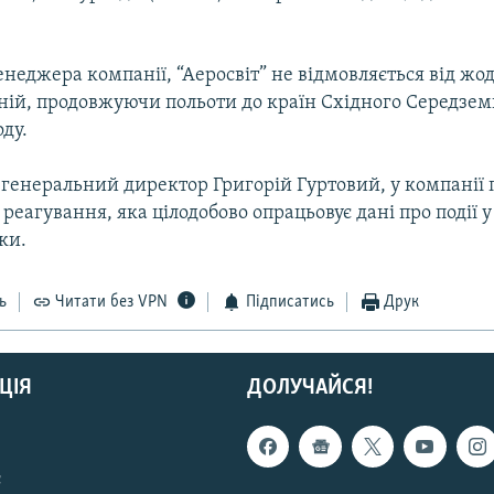
неджера компанії, “Аеросвіт” не відмовляється від жод
іній, продовжуючи польоти до країн Східного Середзем
ду.
 генеральний директор Григорій Гуртовий, у компанії 
реагування, яка цілодобово опрацьовує дані про події у
ки.
ь
Читати без VPN
Підписатись
Друк
ЦІЯ
ДОЛУЧАЙСЯ!
с