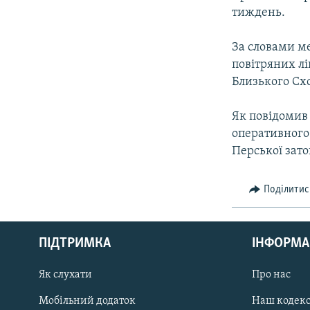
тиждень.
За словами ме
повітряних л
Близького Схо
Як повідомив
оперативного 
Перської зато
Поділитис
КРИМ РЕАЛІЇ
РУС
ПІДТРИМКА
ІНФОРМА
УКР
КТАТ
Як слухати
Про нас
Мобільний додаток
Наш кодек
ДОЛУЧАЙСЯ!