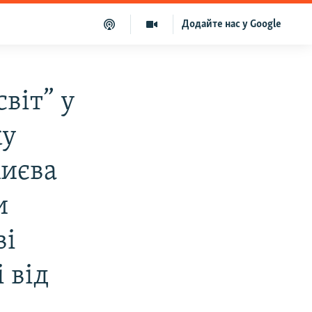
Додайте нас у Google
віт” у
ку
Києва
и
ві
 від