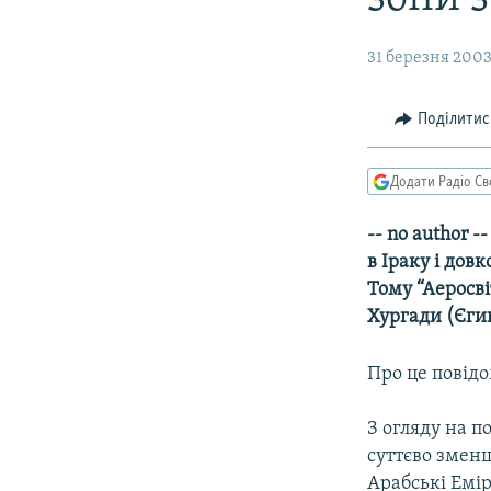
МУЛЬТИМЕДІА
ФОТО
31 березня 2003,
СПЕЦПРОЄКТИ
ПОДКАСТИ
Поділитис
Додати Радіо Св
-- no author 
в Іраку і дов
Тому “Аеросві
Хургади (Єгип
Про це повідо
З огляду на п
суттєво зменш
Арабські Емір