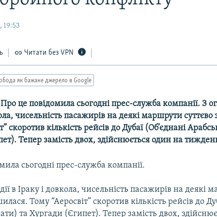
 19:53
ь
Читати без VPN
обода як бажане джерело в Google
-- Про це повідомила сьогодні прес-служба компанії. З ог
кола, чисельність пасажирів на деякі маршрути суттєв
т” скоротив кількість рейсів до Дубаї (Об’єднані Арабсь
ет). Тепер замість двох, здійснюється один на тижден
мила сьогодні прес-служба компанії.
одії в Іраку і довкола, чисельність пасажирів на деякі 
илася. Тому “Аеросвіт” скоротив кількість рейсів до Ду
ати) та Хургади (Єгипет). Тепер замість двох, здійсню