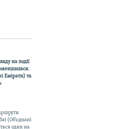
ляду на події
о зменшилася.
кі Емірати) та
ь
маршрути
баї (Об’єднані
ється один на