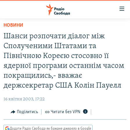
Доступність
посилання
Перейти
НОВИНИ
до
РАДІО СВОБОДА – 70 РОКІВ
Шанси розпочати діалог між
основного
ВСЕ ЗА ДОБУ
матеріалу
Сполученими Штатами та
СТАТТІ
Перейти
Північною Кореєю стосовно її
до
ВІЙНА
ПОЛІТИКА
ядерної програми останнім часом
основної
РОСІЙСЬКА «ФІЛЬТРАЦІЯ»
ЕКОНОМІКА
навігації
покращились,- вважає
Перейти
ДОНБАС.РЕАЛІЇ
СУСПІЛЬСТВО
держсекретар США Колін Пауелл
до
КРИМ.РЕАЛІЇ
КУЛЬТУРА
пошуку
16 квітня 2003, 17:22
ТИ ЯК?
СПОРТ
Поділитись
Читати без VPN
СХЕМИ
УКРАЇНА
КИТАЙ.ВИКЛИКИ
СВІТ
Додати Радіо Свобода як бажане джерело в Google