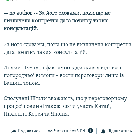
МУЛЬТИМЕДІА
-- no author -- За його словами, поки що не
ФОТО
визначена конкретна дата початку таких
СПЕЦПРОЄКТИ
консультацій.
ПОДКАСТИ
За його словами, поки що не визначена конкретна
дата початку таких консультацій.
КРИМ РЕАЛІЇ
РУС
Днями Пхеньян фактично відмовився від своєї
УКР
попередньої вимоги – вести переговори лише із
Вашингтоном.
КТАТ
Сполучені Штати вважають, що у переговорному
ДОЛУЧАЙСЯ!
процесі повинні також взяти участь Китай,
Південна Корея та Японія.
Поділитись
Читати без VPN
Підписатись