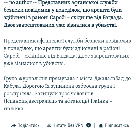
-- no author -- Представник афганської служби
МУЛЬТИМЕДІА
безпеки повідомив у понеділок, що арешти були
ФОТО
здійснені в районі Саробі – східніше від Багдада.
Двоє заарештованих уже зізналися в убивстві.
СПЕЦПРОЄКТИ
ПОДКАСТИ
Представник афганської служби безпеки повідомив
у понеділок, що арешти були здійснені в районі
КРИМ РЕАЛІЇ
Саробі – східніше від Багдада. Двоє заарештованих
РУС
уже зізналися в убивстві.
УКР
Група журналістів прямувала з міста Джалалабад до
КТАТ
Кабула. Дорогою їх зупинила озброєна група і
розстріляла. Загинули троє чоловіків
ДОЛУЧАЙСЯ!
(іспанець,австралієць та афганець) і жінка –
італійка.
Поділитись
Читати без VPN
Підписатись