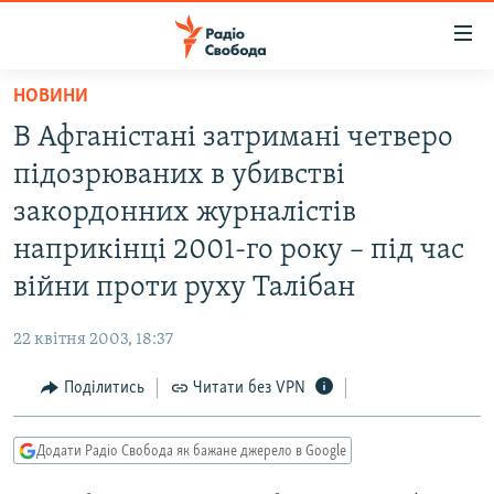
Доступність
посилання
Перейти
НОВИНИ
до
РАДІО СВОБОДА – 70 РОКІВ
В Афганістані затримані четверо
основного
ВСЕ ЗА ДОБУ
матеріалу
підозрюваних в убивстві
СТАТТІ
Перейти
закордонних журналістів
до
ВІЙНА
ПОЛІТИКА
наприкінці 2001-го року – під час
основної
РОСІЙСЬКА «ФІЛЬТРАЦІЯ»
ЕКОНОМІКА
навігації
війни проти руху Талібан
Перейти
ДОНБАС.РЕАЛІЇ
СУСПІЛЬСТВО
до
22 квітня 2003, 18:37
КРИМ.РЕАЛІЇ
КУЛЬТУРА
пошуку
Поділитись
Читати без VPN
ТИ ЯК?
СПОРТ
СХЕМИ
УКРАЇНА
Додати Радіо Свобода як бажане джерело в Google
КИТАЙ.ВИКЛИКИ
СВІТ