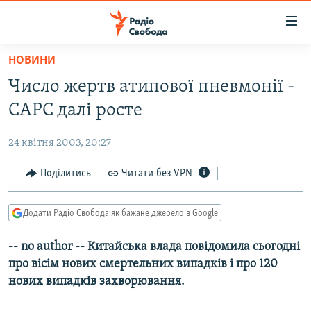
Доступність
посилання
Перейти
НОВИНИ
до
РАДІО СВОБОДА – 70 РОКІВ
Число жертв атипової пневмонії -
основного
ВСЕ ЗА ДОБУ
матеріалу
САРС далі росте
СТАТТІ
Перейти
до
24 квітня 2003, 20:27
ВІЙНА
ПОЛІТИКА
основної
РОСІЙСЬКА «ФІЛЬТРАЦІЯ»
Поділитись
Читати без VPN
ЕКОНОМІКА
навігації
Перейти
ДОНБАС.РЕАЛІЇ
СУСПІЛЬСТВО
до
Додати Радіо Свобода як бажане джерело в Google
КРИМ.РЕАЛІЇ
КУЛЬТУРА
пошуку
-- no author -- Китайська влада повідомила сьогодні
ТИ ЯК?
СПОРТ
про вісім нових смертельних випадків і про 120
СХЕМИ
УКРАЇНА
нових випадків захворювання.
КИТАЙ.ВИКЛИКИ
СВІТ