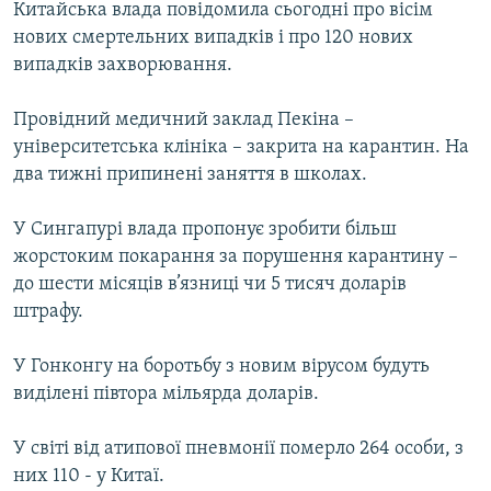
Китайська влада повідомила сьогодні про вісім
МУЛЬТИМЕДІА
нових смертельних випадків і про 120 нових
ФОТО
випадків захворювання.
СПЕЦПРОЄКТИ
Провідний медичний заклад Пекіна –
ПОДКАСТИ
університетська клініка – закрита на карантин. На
два тижні припинені заняття в школах.
КРИМ РЕАЛІЇ
РУС
У Сингапурі влада пропонує зробити більш
жорстоким покарання за порушення карантину –
УКР
до шести місяців в’язниці чи 5 тисяч доларів
КТАТ
штрафу.
ДОЛУЧАЙСЯ!
У Гонконгу на боротьбу з новим вірусом будуть
виділені півтора мільярда доларів.
У світі від атипової пневмонії померло 264 особи, з
них 110 - у Китаї.