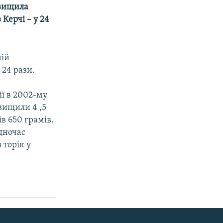
евищила
 Керчі – у 24
ній
 24 рази.
ії в 2002-му
вищили 4 ,5
в 650 грамів.
дночас
 торік у