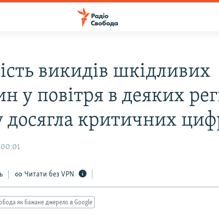
ість викидів шкідливих
н у повітря в деяких ре
 досягла критичних циф
 00:01
ь
Читати без VPN
обода як бажане джерело в Google