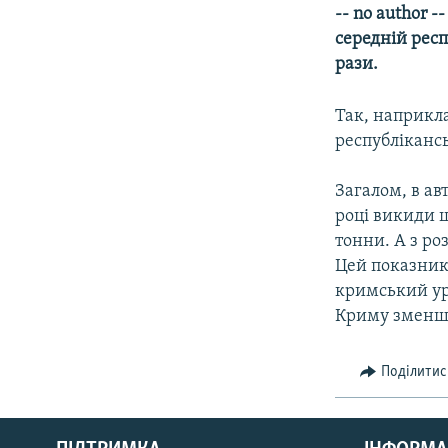
МУЛЬТИМЕДІА
-- no author 
ФОТО
середній респу
рази.
СПЕЦПРОЄКТИ
ПОДКАСТИ
Так, наприкл
республіканськ
Загалом, в ав
році викиди 
тонни. А з ро
Цей показник
кримський уря
Криму зменши
Поділитис
КРИМ РЕАЛІЇ
РУС