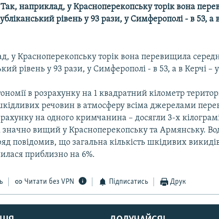
-- Так, наприклад, у Красноперекопську торік вона пер
бліканський рівень у 93 рази, у Симферополі - в 53, а в
ад, у Красноперекопську торік вона перевищила серед
ий рівень у 93 рази, у Симферополі - в 53, а в Керчі – у
тономії в розрахунку на 1 квадратний кілометр територ
шкідливих речовин в атмосферу всіма джерелами пере
зрахунку на одного кримчанина – досягли 3-х кілограмі
 значно вищий у Красноперекопську та Армянську. Во
д повідомив, що загальна кількість шкідивих викидів
лася приблизно на 6%.
ь
Читати без VPN
Підписатись
Друк