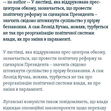
-- no author -- У листівці, яка віддрукована прес-
КИТАЙ.ВИКЛИКИ
центром обкому, зазначається, що провести
МУЛЬТИМЕДІА
політичну реформу за сценарієм Президента –
значить свідомо штовхнути суспільство у прірву
ФОТО
беззаконня. А сам Леонід Кучма, мовляв, турбується
СПЕЦПРОЄКТИ
не так про реорганізацію політичної системи
влади, як про зміни в парламенті.
ПОДКАСТИ
У листівці, яка віддрукована прес-центром обкому,
КРИМ РЕАЛІЇ
зазначається, що провести політичну реформу за
РУС
сценарієм Президента – значить свідомо
УКР
штовхнути суспільство у прірву беззаконня. А сам
Леонід Кучма, мовляв, турбується не так про
КТАТ
реорганізацію політичної системи влади, як про
зміни в парламенті.
ДОЛУЧАЙСЯ!
Луганські комуністи також повідомляють, що влада
відкидає опозиційні законопроекти щодо переходу