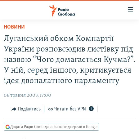
Доступність
посилання
Перейти
НОВИНИ
до
РАДІО СВОБОДА – 70 РОКІВ
Луганський обком Компартії
основного
ВСЕ ЗА ДОБУ
матеріалу
України розповсюдив листівку під
СТАТТІ
Перейти
назвою “Чого домагається Кучма?”.
до
ВІЙНА
ПОЛІТИКА
У ній, серед іншого, критикується
основної
РОСІЙСЬКА «ФІЛЬТРАЦІЯ»
ЕКОНОМІКА
навігації
ідея двопалатного парламенту
Перейти
ДОНБАС.РЕАЛІЇ
СУСПІЛЬСТВО
до
06 травня 2003, 17:00
КРИМ.РЕАЛІЇ
КУЛЬТУРА
пошуку
Поділитись
Читати без VPN
ТИ ЯК?
СПОРТ
СХЕМИ
УКРАЇНА
Додати Радіо Свобода як бажане джерело в Google
ПРИАЗОВ’Я
СВІТ