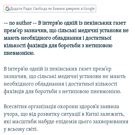
МУЛЬТИМЕДІА
Додати Радіо Свобода як бажане джерело в Google
ФОТО
-- no author -- В інтерв’ю одній із пекінських газет
СПЕЦПРОЄКТИ
прем’єр зазначив, що сільські медичні установи не
ПОДКАСТИ
мають необхідного обладнання і достатньої
кількості фахівців для боротьби з нетиповою
пневмонією.
КРИМ РЕАЛІЇ
РУС
В інтерв’ю одній із пекінських газет прем’єр
УКР
зазначив, що сільські медичні установи не мають
КТАТ
необхідного обладнання і достатньої кількості
фахівців для боротьби з нетиповою пневмонією.
ДОЛУЧАЙСЯ!
Всесвітня організація охорони здоров’я заявила
учора, що від розвитку ситуації в Китаї залежить,
які масштаби набуде епідемія цього захворювання
у всьому світі.