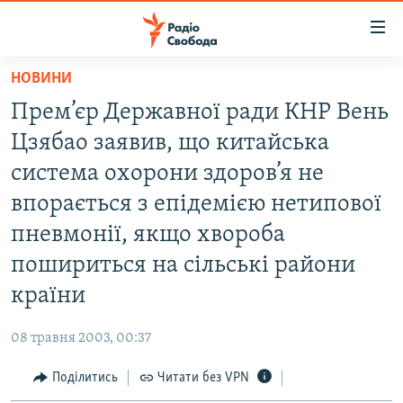
Доступність
посилання
Перейти
НОВИНИ
до
РАДІО СВОБОДА – 70 РОКІВ
Прем’єр Державної ради КНР Вень
основного
ВСЕ ЗА ДОБУ
матеріалу
Цзябао заявив, що китайська
СТАТТІ
Перейти
система охорони здоров’я не
до
ВІЙНА
ПОЛІТИКА
впорається з епідемією нетипової
основної
РОСІЙСЬКА «ФІЛЬТРАЦІЯ»
ЕКОНОМІКА
навігації
пневмонії, якщо хвороба
Перейти
ДОНБАС.РЕАЛІЇ
СУСПІЛЬСТВО
пошириться на сільські райони
до
КРИМ.РЕАЛІЇ
КУЛЬТУРА
країни
пошуку
ТИ ЯК?
СПОРТ
08 травня 2003, 00:37
СХЕМИ
УКРАЇНА
Поділитись
Читати без VPN
КИТАЙ.ВИКЛИКИ
СВІТ