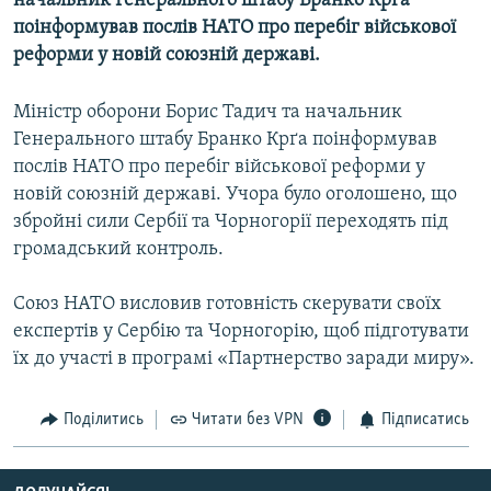
начальник Генерального штабу Бранко Крґа
МУЛЬТИМЕДІА
поінформував послів НАТО про перебіг військової
реформи у новій союзній державі.
ФОТО
СПЕЦПРОЄКТИ
Міністр оборони Борис Тадич та начальник
ПОДКАСТИ
Генерального штабу Бранко Крґа поінформував
послів НАТО про перебіг військової реформи у
новій союзній державі. Учора було оголошено, що
КРИМ РЕАЛІЇ
збройні сили Сербії та Чорногорії переходять під
РУС
громадський контроль.
УКР
Союз НАТО висловив готовність скерувати своїх
КТАТ
експертів у Сербію та Чорногорію, щоб підготувати
їх до участі в програмі «Партнерство заради миру».
ДОЛУЧАЙСЯ!
Поділитись
Читати без VPN
Підписатись