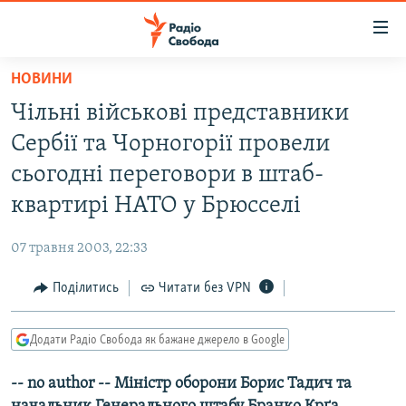
Доступність
посилання
Перейти
НОВИНИ
до
РАДІО СВОБОДА – 70 РОКІВ
Чільні військові представники
основного
ВСЕ ЗА ДОБУ
матеріалу
Сербії та Чорногорії провели
СТАТТІ
Перейти
сьогодні переговори в штаб-
до
ВІЙНА
ПОЛІТИКА
квартирі НАТО у Брюсселі
основної
РОСІЙСЬКА «ФІЛЬТРАЦІЯ»
ЕКОНОМІКА
навігації
07 травня 2003, 22:33
Перейти
ДОНБАС.РЕАЛІЇ
СУСПІЛЬСТВО
до
Поділитись
Читати без VPN
КРИМ.РЕАЛІЇ
КУЛЬТУРА
пошуку
ТИ ЯК?
СПОРТ
Додати Радіо Свобода як бажане джерело в Google
СХЕМИ
УКРАЇНА
-- no author -- Міністр оборони Борис Тадич та
КИТАЙ.ВИКЛИКИ
СВІТ