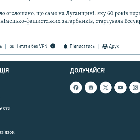
уло оголошено, що саме на Луганщині, яку 60 років пе
д німецько-фашистських загарбників, стартувала Всеук
ь
Читати без VPN
Підписатись
Друк
ЦІЯ
ДОЛУЧАЙСЯ!
с
пекти
зв'язок