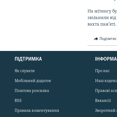
На мітингу б
звільнили ві
вахта пам’яті.
Поділитис
КРИМ РЕАЛІЇ
РУС
ПІДТРИМКА
ІНФОРМА
УКР
КТАТ
Як слухати
Про нас
Мобільний додаток
Наш кодек
ДОЛУЧАЙСЯ!
Поштова розсилка
Правові ас
RSS
Вакансії
Правила коментування
Зворотний 