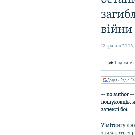
МУЛЬТИМЕДІА
ФОТО
загибл
СПЕЦПРОЄКТИ
війни
ПОДКАСТИ
12 травня 2003, 
Поділитис
Додати Радіо Св
-- no author 
пошуковців, я
запеклі бої.
У мітингу з н
займаються ро