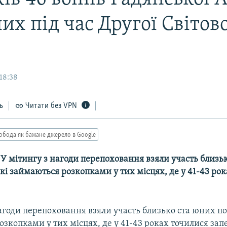
их під час Другої Світово
18:38
ь
Читати без VPN
обода як бажане джерело в Google
-- У мітингу з нагоди перепоховання взяли участь близь
кі займаються розкопками у тих місцях, де у 41-43 ро
агоди перепоховання взяли участь близько ста юних по
зкопками у тих місцях, де у 41-43 роках точилися запе