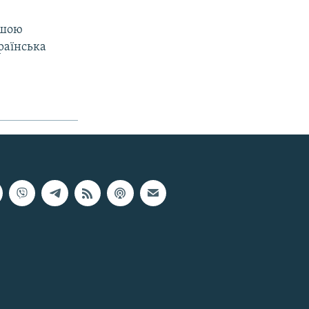
ршою
раїнська