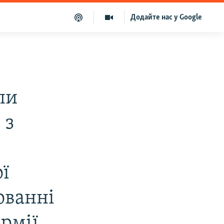
Додайте нас у Google
пи
 з
ї
ованні
рмії,