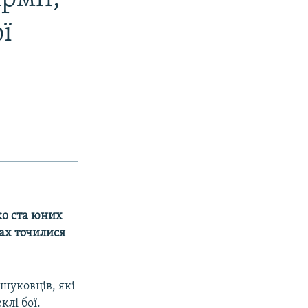
ї
ко ста юних
ках точилися
шуковців, які
клі бої.