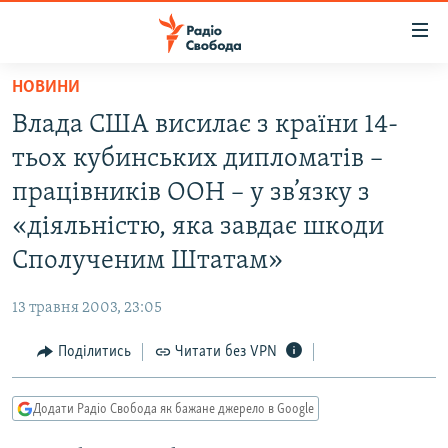
Доступність
посилання
Перейти
НОВИНИ
до
РАДІО СВОБОДА – 70 РОКІВ
Влада США висилає з країни 14-
основного
ВСЕ ЗА ДОБУ
матеріалу
тьох кубинських дипломатів –
СТАТТІ
Перейти
працівників ООН – у зв’язку з
до
ВІЙНА
ПОЛІТИКА
«діяльністю, яка завдає шкоди
основної
РОСІЙСЬКА «ФІЛЬТРАЦІЯ»
ЕКОНОМІКА
навігації
Сполученим Штатам»
Перейти
ДОНБАС.РЕАЛІЇ
СУСПІЛЬСТВО
до
13 травня 2003, 23:05
КРИМ.РЕАЛІЇ
КУЛЬТУРА
пошуку
Поділитись
Читати без VPN
ТИ ЯК?
СПОРТ
СХЕМИ
УКРАЇНА
Додати Радіо Свобода як бажане джерело в Google
КИТАЙ.ВИКЛИКИ
СВІТ