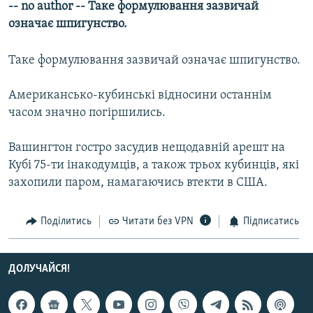
-- no author -- Таке формулювання зазвичай
МУЛЬТИМЕДІА
означає шпигунство.
ФОТО
Таке формулювання зазвичай означає шпигунство.
СПЕЦПРОЄКТИ
ПОДКАСТИ
Американсько-кубинські відносини останнім
часом значно погіршились.
КРИМ РЕАЛІЇ
РУС
Вашингтон гостро засудив нещодавній арешт на
Кубі 75-ти інакодумців, а також трьох кубинців, які
УКР
захопили паром, намагаючись втекти в США.
КТАТ
Поділитись
Читати без VPN
Підписатись
ДОЛУЧАЙСЯ!
ДОЛУЧАЙСЯ!