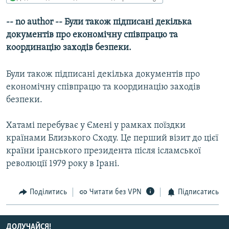
МУЛЬТИМЕДІА
-- no author -- Були також підписані декілька
ФОТО
документів про економічну співпрацю та
СПЕЦПРОЄКТИ
координацію заходів безпеки.
ПОДКАСТИ
Були також підписані декілька документів про
економічну співпрацю та координацію заходів
КРИМ РЕАЛІЇ
безпеки.
РУС
УКР
Хатамі перебуває у Ємені у рамках поїздки
країнами Близького Сходу. Це перший візит до цієї
КТАТ
країни іранського президента після ісламської
революції 1979 року в Ірані.
ДОЛУЧАЙСЯ!
Поділитись
Читати без VPN
Підписатись
ДОЛУЧАЙСЯ!