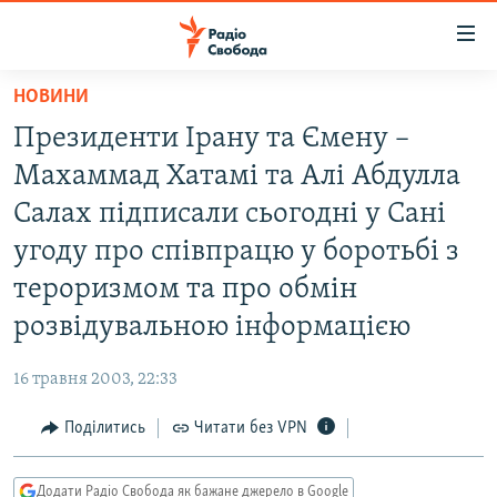
Доступність
посилання
Перейти
НОВИНИ
до
РАДІО СВОБОДА – 70 РОКІВ
Президенти Ірану та Ємену –
основного
ВСЕ ЗА ДОБУ
матеріалу
Махаммад Хатамі та Алі Абдулла
СТАТТІ
Перейти
Салах підписали сьогодні у Сані
до
ВІЙНА
ПОЛІТИКА
угоду про співпрацю у боротьбі з
основної
РОСІЙСЬКА «ФІЛЬТРАЦІЯ»
ЕКОНОМІКА
навігації
тероризмом та про обмін
Перейти
ДОНБАС.РЕАЛІЇ
СУСПІЛЬСТВО
розвідувальною інформацією
до
КРИМ.РЕАЛІЇ
КУЛЬТУРА
пошуку
16 травня 2003, 22:33
ТИ ЯК?
СПОРТ
Поділитись
Читати без VPN
СХЕМИ
УКРАЇНА
КИТАЙ.ВИКЛИКИ
СВІТ
Додати Радіо Свобода як бажане джерело в Google