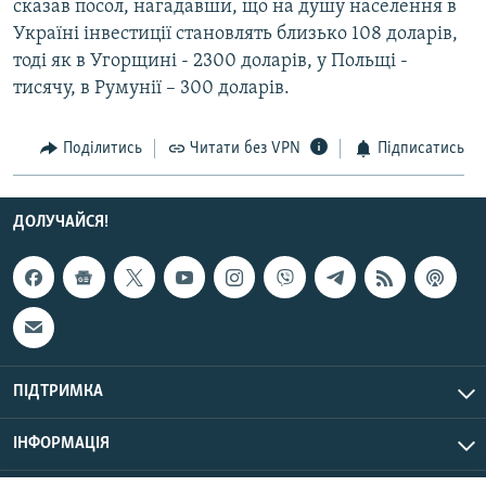
сказав посол, нагадавши, що на душу населення в
Усі сайти RFE/RL
Українi інвестиції становлять близько 108 доларів,
тоді як в Угорщинi - 2300 доларів, у Польщi -
тисячу, в Румунiї – 300 доларів.
Поділитись
Читати без VPN
Підписатись
ДОЛУЧАЙСЯ!
ПІДТРИМКА
ІНФОРМАЦІЯ