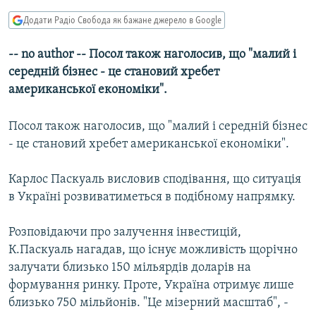
МУЛЬТИМЕДІА
Додати Радіо Свобода як бажане джерело в Google
ФОТО
-- no author -- Посол також наголосив, що "малий i
СПЕЦПРОЄКТИ
середнiй бiзнес - це становий хребет
ПОДКАСТИ
американської економiки".
Посол також наголосив, що "малий i середнiй бiзнес
КРИМ РЕАЛІЇ
- це становий хребет американської економiки".
РУС
УКР
Карлос Паскуаль висловив сподiвання, що ситуацiя
КТАТ
в Українi розвиватиметься в подiбному напрямку.
Розповiдаючи про залучення iнвестицiй,
ДОЛУЧАЙСЯ!
К.Паскуаль нагадав, що iснує можливiсть щорічно
залучати близько 150 мільярдів доларів на
формування ринку. Проте, Україна отримує лише
близько 750 мільйонів. "Це мiзерний масштаб", -