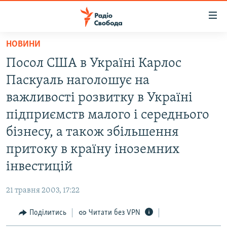
Доступність
посилання
Перейти
НОВИНИ
до
РАДІО СВОБОДА – 70 РОКІВ
Посол США в Українi Карлос
основного
ВСЕ ЗА ДОБУ
матеріалу
Паскуаль наголошує на
СТАТТІ
Перейти
важливостi розвитку в Українi
до
ВІЙНА
ПОЛІТИКА
пiдприємств малого i середнього
основної
РОСІЙСЬКА «ФІЛЬТРАЦІЯ»
ЕКОНОМІКА
навігації
бiзнесу, а також збiльшення
Перейти
ДОНБАС.РЕАЛІЇ
СУСПІЛЬСТВО
притоку в країну iноземних
до
КРИМ.РЕАЛІЇ
КУЛЬТУРА
iнвестицiй
пошуку
ТИ ЯК?
СПОРТ
21 травня 2003, 17:22
СХЕМИ
УКРАЇНА
Поділитись
Читати без VPN
КИТАЙ.ВИКЛИКИ
СВІТ