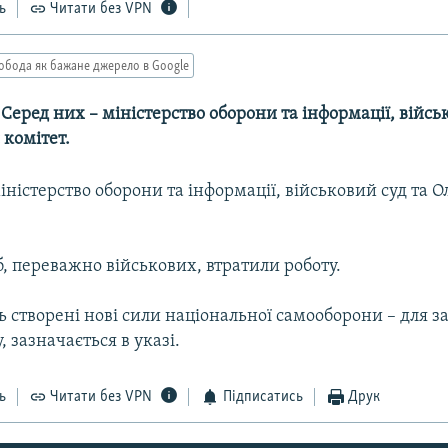
ь
Читати без VPN
обода як бажане джерело в Google
-- Серед них – міністерство оборони та інформації, війсь
 комітет.
іністерство оборони та інформації, військовий суд та 
б, переважно військових, втратили роботу.
ть створені нові сили національної самооборони – для з
, зазначається в указі.
ь
Читати без VPN
Підписатись
Друк