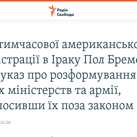
 тимчасової американськ
страції в Іраку Пол Брем
 указ про розформування
 міністерств та армії,
лосивши їх поза законом
16:26