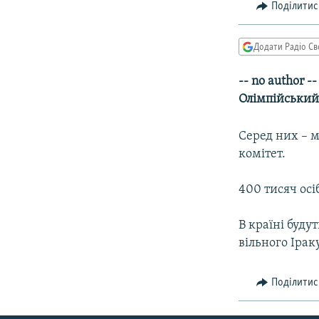
КИТАЙ.ВИКЛИКИ
Поділитис
МУЛЬТИМЕДІА
Додати Радіо Св
ФОТО
СПЕЦПРОЄКТИ
-- no author 
Олімпійський
ПОДКАСТИ
Серед них – м
комітет.
400 тисяч осі
В країні буду
вільного Іраку
Поділитис
КРИМ РЕАЛІЇ
РУС