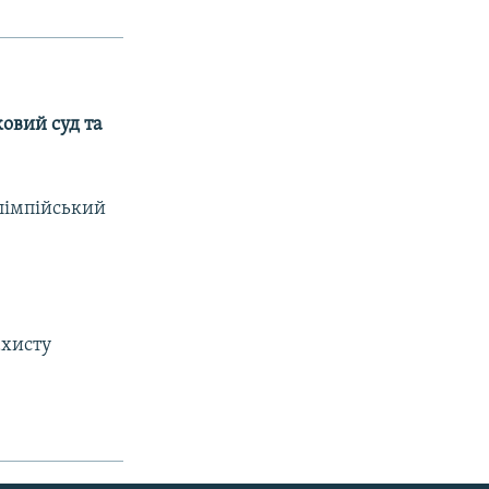
ковий суд та
Олімпійський
ахисту