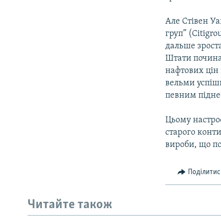
Але Стівен Уа
груп” (Citigr
дальше зроста
Штати почина
нафтових цін 
вельми успішн
певним підне
Цьому настро
старого конт
вироби, що п
Поділитис
Читайте також