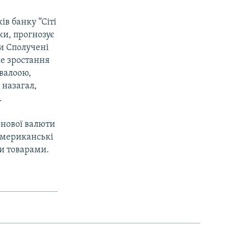
в банку “Сіті
ки, прогнозує
ли Сполучені
не зростання
ивалоою,
 назагал,
.
 нової валюти
американські
и товарами.