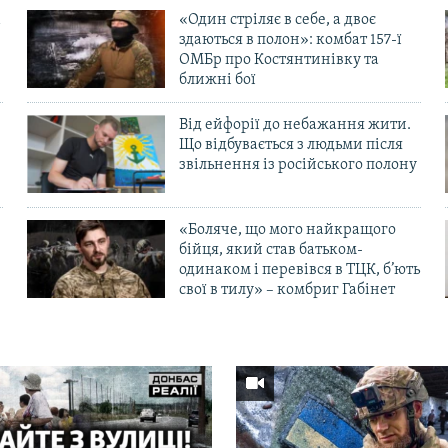
«Один стріляє в себе, а двоє
здаються в полон»: комбат 157-ї
ОМБр про Костянтинівку та
ближні бої
Від ейфорії до небажання жити.
Що відбувається з людьми після
в
звільнення із російського полону
«Боляче, що мого найкращого
бійця, який став батьком-
одинаком і перевівся в ТЦК, б’ють
свої в тилу» – комбриг Габінет