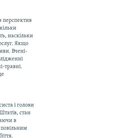
в перспектив
скільки
ть, наскільки
ослуг. Якщо
иви. Вчені-
слідженні
і-травні.
де
,
систа і голови
Штатів, стан
аючи в
о повільним
іття.