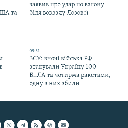
заявив про удар по вагону
США та
біля вокзалу Лозової
09:31
и
ЗСУ: вночі війська РФ
в
атакували Україну 100
БпЛА та чотирма ракетами,
одну з них збили