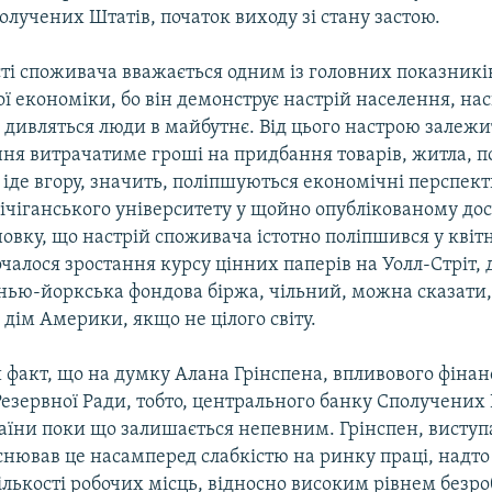
лучених Штатів, початок виходу зі стану застою.
сті споживача вважається одним із головних показникі
 економіки, бо він демонструє настрій населення, на
дивляться люди в майбутнє. Від цього настрою залежи
ння витрачатиме гроші на придбання товарів, житла, п
іде вгору, значить, поліпшуються економічні перспект
ічіганського університету у щойно опублікованому до
овку, що настрій споживача істотно поліпшився у квітн
очалося зростання курсу цінних паперів на Уолл-Стріт, 
нью-йоркська фондова біржа, чільний, можна сказати
дім Америки, якщо не цілого світу.
й факт, що на думку Алана Грінспена, впливового фінан
езервної Ради, тобто, центрального банку Сполучених 
аїни поки що залишається непевним. Грінспен, виступ
снював це насамперед слабкістю на ринку праці, надт
лькості робочих місць, відносно високим рівнем безроб