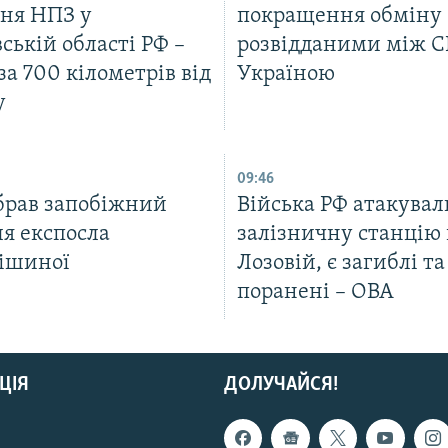
ня НПЗ у
покращення обміну
ській області РФ –
розвідданими між 
а 700 кілометрів від
Україною
у
09:46
брав запобіжний
Війська РФ атакувал
ля експосла
залізничну станцію 
ішиної
Лозовій, є загиблі та
поранені – ОВА
ЦІЯ
ДОЛУЧАЙСЯ!