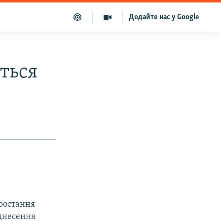
Додайте нас у Google
ться
зростання
іднесення