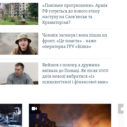
«Повільне прогризання». Армія
РФ готується до нового етапу
наступу на Слов’янськ та
Краматорськ?
Чоловік загинув і вона пішла на
фронт. «Це помста» – каже
операторка FPV «Білка»
Вийшов з полону, а дружина
виїхала до Польщі. Як після 1000
днів неволі вибратися «із
психологічної і фінансової ями»