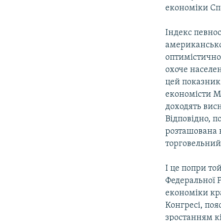
КИТАЙ.ВИКЛИКИ
економіки Спо
МУЛЬТИМЕДІА
Індекс певно
ФОТО
американської
СПЕЦПРОЄКТИ
оптимістично 
охоче населе
ПОДКАСТИ
цей показник 
економісти М
доходять висн
Відповідно, п
розташована 
торговельний 
І це попри то
Федеральної Р
економіки кр
Конгресі, поя
зростанням кі