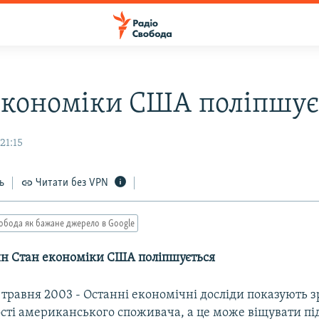
економіки США поліпшує
21:15
ь
Читати без VPN
обода як бажане джерело в Google
н Стан економіки США поліпшується
травня 2003 - Останні економічні досліди показують 
ості американського споживача, а це може віщувати п