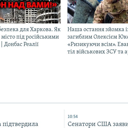
езпека для Харкова. Як
Наша остання зйомка і
 місто під російськими
загиблим Олексієм Юк
| Донбас Реалії
«Ризикуючи всім». Ева
тіл військових ЗСУ та а
10:54
а підтвердила
Сенатори США заяв