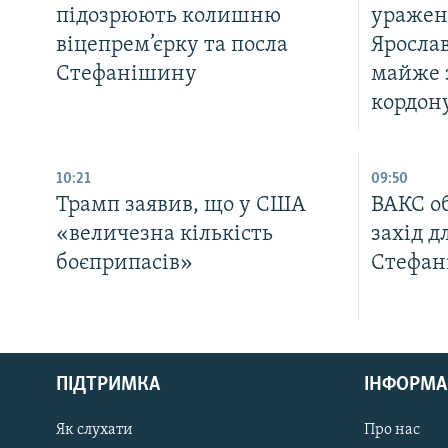
підозрюють колишню
уражен
віцепрем’єрку та посла
Ярослав
Стефанішину
майже з
кордон
10:21
09:50
Трамп заявив, що у США
ВАКС о
«величезна кількість
захід д
боєприпасів»
Стефан
КРИМ РЕАЛІЇ
РУС
ПІДТРИМКА
ІНФОРМА
УКР
КТАТ
Як слухати
Про нас