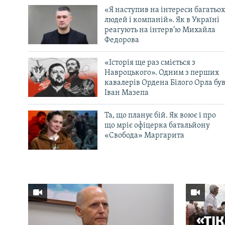
«Я наступив на інтереси багатьох
людей і компаній». Як в Україні
реагують на інтерв’ю Михайла
Федорова
«Історія ще раз сміється з
Навроцького». Одним з перших
кавалерів Ордена Білого Орла бу
Іван Мазепа
Та, що планує бій. Як воює і про
що мріє офіцерка батальйону
«Свобода» Маргарита