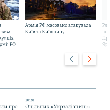
з
Армія РФ масовано атакувала
Рят
овим:
Київ та Київщину
пов
куація
Про
рмії РФ
Яр
Назад
Вперед
10:28
или про
Очільник «Укрзалізниці»