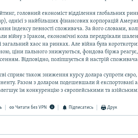
йтинг, головний економіст відділення глобальних ринкі
oup), однієї з найбільших фінансових корпорацій Амери
ння індексу певності споживача. За його словами, ко
ли війну з Іраком, економічні кола передрікали шале
і загальний хаос на ринках. Але війна була короткотр
ою, ціни пального знижуються, фондова біржа реагує,
сенням. Відповідно, поліпшується й настрій споживача
єві сприяє також зниження курсу долара супроти євро,
иненту. Разом з доларом подешевшали й експортовані 
олегшує їм конкуренцію з європейськими та азійським
ь
Читати без VPN
Підписатись
Друк