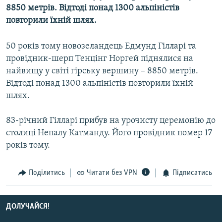
8850 метрів. Відтоді понад 1300 альпіністів
МУЛЬТИМЕДІА
повторили їхній шлях.
ФОТО
СПЕЦПРОЄКТИ
50 років тому новозеландець Едмунд Гілларі та
провідник-шерп Тенцінг Норгей піднялися на
ПОДКАСТИ
найвищу у світі гірську вершину – 8850 метрів.
Відтоді понад 1300 альпіністів повторили їхній
КРИМ РЕАЛІЇ
шлях.
РУС
УКР
83-річний Гілларі прибув на урочисту церемонію до
столиці Непалу Катманду. Його провідник помер 17
КТАТ
років тому.
ДОЛУЧАЙСЯ!
Поділитись
Читати без VPN
Підписатись
ДОЛУЧАЙСЯ!