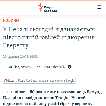
Доступність
посилання
Перейти
НОВИНИ
до
РАДІО СВОБОДА – 70 РОКІВ
У Непалі сьогодні відзначається
основного
ВСЕ ЗА ДОБУ
матеріалу
півстолітній ювілей підкорення
СТАТТІ
Перейти
Евересту
до
ВІЙНА
ПОЛІТИКА
основної
29 травня 2003, 16:58
РОСІЙСЬКА «ФІЛЬТРАЦІЯ»
ЕКОНОМІКА
навігації
Перейти
Поділитись
Читати без VPN
ДОНБАС.РЕАЛІЇ
СУСПІЛЬСТВО
до
КРИМ.РЕАЛІЇ
КУЛЬТУРА
пошуку
Додати Радіо Свобода як бажане джерело в Google
ТИ ЯК?
СПОРТ
-- no author -- 50 років тому новозеландець Едмунд
СХЕМИ
УКРАЇНА
Гілларі та провідник-шерп Тенцінг Норгей
КИТАЙ.ВИКЛИКИ
СВІТ
піднялися на найвищу у світі гірську вершину –