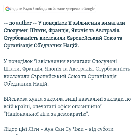
МУЛЬТИМЕДІА
Додати Радіо Свобода як бажане джерело в Google
ФОТО
-- no author -- У понеділок її звільнення вимагали
СПЕЦПРОЄКТИ
Сполучені Штати, Франція, Японія та Австралія.
ПОДКАСТИ
Стурбованість висловили Європейський Союз та
Організація Об’єднаних Націй.
КРИМ РЕАЛІЇ
У понеділок її звільнення вимагали Сполучені
РУС
Штати, Франція, Японія та Австралія. Стурбованість
УКР
висловили Європейський Союз та Організація
КТАТ
Об’єднаних Націй.
Військова хунта закрила вищі навчальні заклади по
ДОЛУЧАЙСЯ!
всій країні, опечатані офіси опозиційної
“Національної ліги за демократію”.
Лідер цієї Ліги – Аун Сан Су Чжи – від суботи