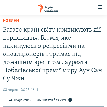
Доступність
посилання
Перейти
НОВИНИ
до
РАДІО СВОБОДА – 70 РОКІВ
Багато країн світу критикують дії
основного
ВСЕ ЗА ДОБУ
матеріалу
керівництва Бірми, яке
СТАТТІ
Перейти
накинулося з репресіями на
до
ВІЙНА
ПОЛІТИКА
опозиціонерів і тримає під
основної
РОСІЙСЬКА «ФІЛЬТРАЦІЯ»
ЕКОНОМІКА
навігації
домашнім арештом лауреата
Перейти
ДОНБАС.РЕАЛІЇ
СУСПІЛЬСТВО
Нобелівської премії миру Аун Сан
до
КРИМ.РЕАЛІЇ
КУЛЬТУРА
Су Чжи
пошуку
ТИ ЯК?
СПОРТ
03 червня 2003, 16:11
СХЕМИ
УКРАЇНА
Поділитись
Читати без VPN
КИТАЙ.ВИКЛИКИ
СВІТ