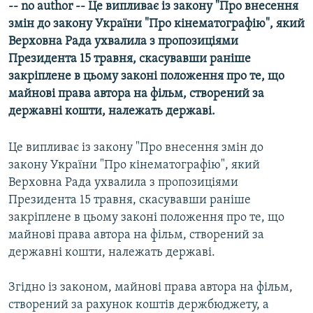
-- no author -- Це випливає iз закону "Про внесення
МУЛЬТИМЕДІА
змiн до закону України "Про кiнематографiю", який
ФОТО
Верховна Рада ухвалила з пропозицiями
Президента 15 травня, скасувавши ранiше
СПЕЦПРОЄКТИ
закрiплене в цьому законi положення про те, що
ПОДКАСТИ
майновi права автора на фiльм, створений за
державнi кошти, належать державi.
КРИМ РЕАЛІЇ
РУС
Це випливає iз закону "Про внесення змiн до
закону України "Про кiнематографiю", який
УКР
Верховна Рада ухвалила з пропозицiями
КТАТ
Президента 15 травня, скасувавши ранiше
закрiплене в цьому законi положення про те, що
ДОЛУЧАЙСЯ!
майновi права автора на фiльм, створений за
державнi кошти, належать державi.
Згiдно iз законом, майновi права автора на фiльм,
створений за рахунок коштiв держбюджету, а