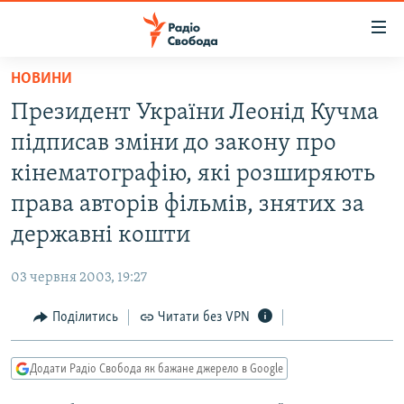
Доступність
посилання
Перейти
НОВИНИ
до
РАДІО СВОБОДА – 70 РОКІВ
Президент України Леонiд Кучма
основного
ВСЕ ЗА ДОБУ
матеріалу
пiдписав змiни до закону про
СТАТТІ
Перейти
кiнематографiю, якi розширяють
до
ВІЙНА
ПОЛІТИКА
права авторiв фiльмiв, знятих за
основної
РОСІЙСЬКА «ФІЛЬТРАЦІЯ»
ЕКОНОМІКА
навігації
державнi кошти
Перейти
ДОНБАС.РЕАЛІЇ
СУСПІЛЬСТВО
до
03 червня 2003, 19:27
КРИМ.РЕАЛІЇ
КУЛЬТУРА
пошуку
Поділитись
Читати без VPN
ТИ ЯК?
СПОРТ
СХЕМИ
УКРАЇНА
Додати Радіо Свобода як бажане джерело в Google
КИТАЙ.ВИКЛИКИ
СВІТ