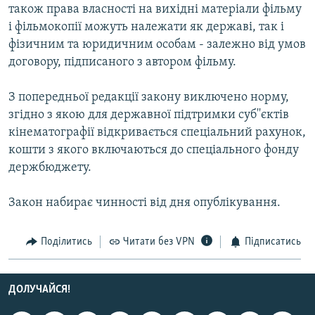
також права власностi на вихiднi матерiали фiльму
Усі сайти RFE/RL
i фiльмокопiї можуть належати як державi, так i
фiзичним та юридичним особам - залежно вiд умов
договору, пiдписаного з автором фiльму.
З попередньої редакцiї закону виключено норму,
згiдно з якою для державної пiдтримки суб''єктiв
кiнематографiї вiдкривається спецiальний рахунок,
кошти з якого включаються до спецiального фонду
держбюджету.
Закон набирає чинностi вiд дня опублiкування.
Поділитись
Читати без VPN
Підписатись
ДОЛУЧАЙСЯ!