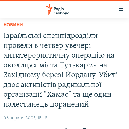
Доступність
посилання
Перейти
НОВИНИ
до
РАДІО СВОБОДА – 70 РОКІВ
Ізраїльські спецпідрозділи
основного
ВСЕ ЗА ДОБУ
матеріалу
провели в четвер увечері
СТАТТІ
Перейти
антитерористичну операцію на
до
ВІЙНА
ПОЛІТИКА
околицях міста Тулькарма на
основної
РОСІЙСЬКА «ФІЛЬТРАЦІЯ»
ЕКОНОМІКА
навігації
Західному березі Йордану. Убиті
Перейти
ДОНБАС.РЕАЛІЇ
СУСПІЛЬСТВО
двоє активістів радикальної
до
КРИМ.РЕАЛІЇ
КУЛЬТУРА
організації “Хамас” та ще один
пошуку
ТИ ЯК?
палестинець поранений
СПОРТ
СХЕМИ
УКРАЇНА
06 червня 2003, 15:48
КИТАЙ.ВИКЛИКИ
СВІТ