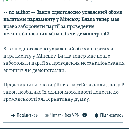
МУЛЬТИМЕДІА
-- no author -- Закон одноголосно ухвалений обома
ФОТО
палатами парламенту у Мінську. Влада тепер має
СПЕЦПРОЄКТИ
право забороняти партії за проведення
несанкціонованих мітингів чи демонстрацій.
ПОДКАСТИ
Закон одноголосно ухвалений обома палатами
КРИМ РЕАЛІЇ
парламенту у Мінську. Влада тепер має право
РУС
забороняти партії за проведення несанкціонованих
УКР
мітингів чи демонстрацій.
КТАТ
Представники опозиційних партій заявили, що цей
закон позбавляє їх єдиної можливості донести до
ДОЛУЧАЙСЯ!
громадськості альтернативну думку.
Поділитись
Читати без VPN
Підписатись