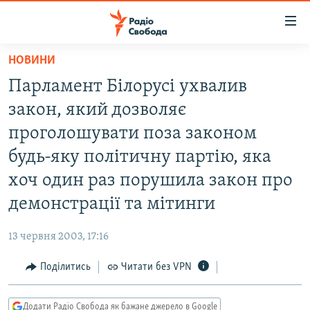
Доступність
посилання
Перейти
НОВИНИ
до
РАДІО СВОБОДА – 70 РОКІВ
Парламент Білорусі ухвалив
основного
ВСЕ ЗА ДОБУ
матеріалу
закон, який дозволяє
СТАТТІ
Перейти
проголошувати поза законом
до
ВІЙНА
ПОЛІТИКА
будь-яку політичну партію, яка
основної
РОСІЙСЬКА «ФІЛЬТРАЦІЯ»
ЕКОНОМІКА
навігації
хоч один раз порушила закон про
Перейти
ДОНБАС.РЕАЛІЇ
СУСПІЛЬСТВО
демонстрації та мітинги
до
КРИМ.РЕАЛІЇ
КУЛЬТУРА
пошуку
13 червня 2003, 17:16
ТИ ЯК?
СПОРТ
Поділитись
Читати без VPN
СХЕМИ
УКРАЇНА
КИТАЙ.ВИКЛИКИ
СВІТ
Додати Радіо Свобода як бажане джерело в Google