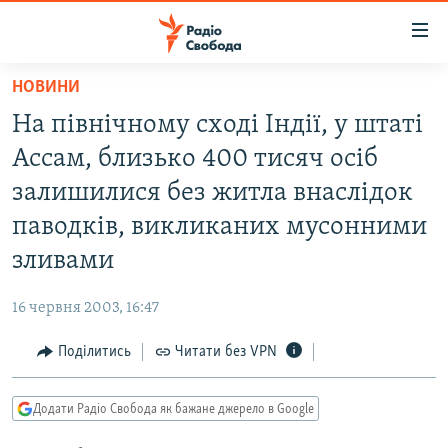
Доступність
посилання
Перейти
НОВИНИ
до
РАДІО СВОБОДА – 70 РОКІВ
На північному сході Індії, у штаті
основного
ВСЕ ЗА ДОБУ
матеріалу
Ассам, близько 400 тисяч осіб
СТАТТІ
Перейти
залишилися без житла внаслідок
до
ВІЙНА
ПОЛІТИКА
паводків, викликаних мусонними
основної
РОСІЙСЬКА «ФІЛЬТРАЦІЯ»
ЕКОНОМІКА
навігації
зливами
Перейти
ДОНБАС.РЕАЛІЇ
СУСПІЛЬСТВО
до
16 червня 2003, 16:47
КРИМ.РЕАЛІЇ
КУЛЬТУРА
пошуку
Поділитись
Читати без VPN
ТИ ЯК?
СПОРТ
СХЕМИ
УКРАЇНА
Додати Радіо Свобода як бажане джерело в Google
КИТАЙ.ВИКЛИКИ
СВІТ