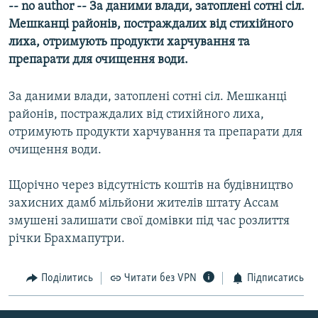
-- no author -- За даними влади, затоплені сотні сіл.
МУЛЬТИМЕДІА
Мешканці районів, постраждалих від стихійного
ФОТО
лиха, отримують продукти харчування та
препарати для очищення води.
СПЕЦПРОЄКТИ
ПОДКАСТИ
За даними влади, затоплені сотні сіл. Мешканці
районів, постраждалих від стихійного лиха,
КРИМ РЕАЛІЇ
отримують продукти харчування та препарати для
РУС
очищення води.
УКР
Щорічно через відсутність коштів на будівництво
КТАТ
захисних дамб мільйони жителів штату Ассам
змушені залишати свої домівки під час розлиття
ДОЛУЧАЙСЯ!
річки Брахмапутри.
Поділитись
Читати без VPN
Підписатись