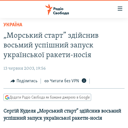
Доступність
посилання
Перейти
УКРАЇНА
до
РАДІО СВОБОДА – 70 РОКІВ
„Морський cтарт” здійснив
основного
ВСЕ ЗА ДОБУ
матеріалу
восьмий успішний запуск
СТАТТІ
Перейти
української ракети-носія
до
ВІЙНА
ПОЛІТИКА
основної
13 червня 2003, 19:56
РОСІЙСЬКА «ФІЛЬТРАЦІЯ»
ЕКОНОМІКА
навігації
Перейти
Поділитись
Читати без VPN
ДОНБАС.РЕАЛІЇ
СУСПІЛЬСТВО
до
КРИМ.РЕАЛІЇ
КУЛЬТУРА
пошуку
Додати Радіо Свобода як бажане джерело в Google
ТИ ЯК?
СПОРТ
Сергій Куделя „Морський cтарт” здійснив восьмий
СХЕМИ
УКРАЇНА
успішний запуск української ракети-носія
КИТАЙ.ВИКЛИКИ
СВІТ