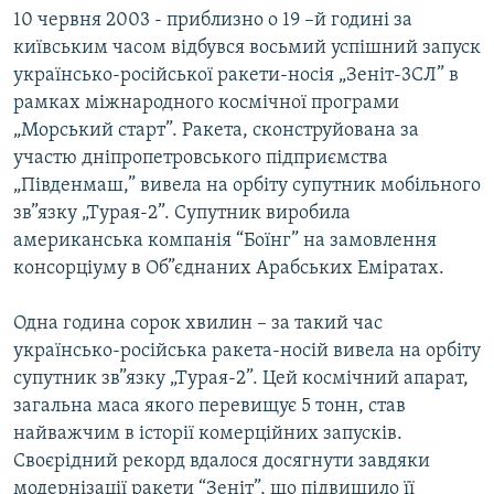
10 червня 2003 - приблизно о 19 –й годині за
МУЛЬТИМЕДІА
київським часом відбувся восьмий успішний запуск
ФОТО
українсько-російської ракети-носія „Зеніт-3СЛ” в
СПЕЦПРОЄКТИ
рамках міжнародного космічної програми
„Морський старт”. Ракета, сконструйована за
ПОДКАСТИ
участю дніпропетровського підприємства
„Південмаш,” вивела на орбіту супутник мобільного
КРИМ РЕАЛІЇ
зв”язку „Турая-2”. Супутник виробила
РУС
американська компанія “Боїнг” на замовлення
УКР
консорціуму в Об”єднаних Арабських Еміратах.
КТАТ
Одна година сорок хвилин – за такий час
українсько-російська ракета-носій вивела на орбіту
ДОЛУЧАЙСЯ!
супутник зв”язку „Турая-2”. Цей космічний апарат,
загальна маса якого перевищує 5 тонн, став
найважчим в історії комерційних запусків.
Своєрідний рекорд вдалося досягнути завдяки
модернізації ракети “Зеніт”, що підвищило її