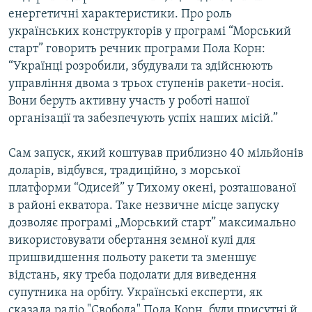
Усі сайти RFE/RL
енергетичні характеристики. Про роль
українських конструкторів у програмі “Морський
старт” говорить речник програми Пола Корн:
“Українці розробили, збудували та здійснюють
управління двома з трьох ступенів ракети-носія.
Вони беруть активну участь у роботі нашої
організації та забезпечують успіх наших місій.”
Сам запуск, який коштував приблизно 40 мільйонів
доларів, відбувся, традиційно, з морської
платформи “Одисей” у Тихому окені, розташованої
в районі екватора. Таке незвичне місце запуску
дозволяє програмі „Морський старт” максимально
використовувати обертання земної кулі для
пришвидшення польоту ракети та зменшує
відстань, яку треба подолати для виведення
супутника на орбіту. Українські експерти, як
сказала радіо "Свобода" Пола Корн, були присутні й