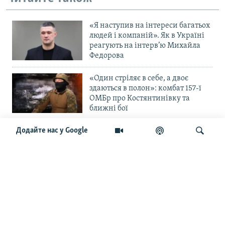
«Я наступив на інтереси багатьох
людей і компаній». Як в Україні
реагують на інтерв’ю Михайла
Федорова
«Один стріляє в себе, а двоє
здаються в полон»: комбат 157-ї
ОМБр про Костянтинівку та
ближні бої
Додайте нас у Google
«Повільне прогризання». Армія
РФ готується до нового етапу
наступу на Слов’янськ та
Краматорськ?
Шукати
«Історія ще раз сміється з
Навроцького». Одним з перших
кавалерів Ордена Білого Орла був
Іван Мазепа