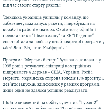
під час самого старту ракети:
“Декілька українців увійшли у команду, що
забезепечувала запуск ракети, і перебували на
кораблі в районі екватора. Окрім того, офіційні
представники “Південмашу” та КБ “Південне”
спостерігали за подією у штаб-квартирі програми у
місті Лонг Біч, штат Каліфорнія.”
Програма “Морський старт” була започаткована у
1995 році в результаті співпраці комерційних
підприємств 4 держав – США, України, Росії і
Норвегії. Українська сторона володіє 15% проекту. З
дев”яти запусків, здійснених у рамках програми,
лише один не вдалося успішно реалізувати.
Щойно виведений на орбіту супутник “Турая-2”
розрахований приблизно на 12 років експлуатації.