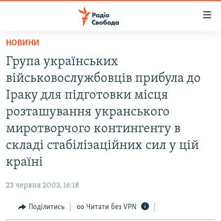
Доступність
посилання
Перейти
НОВИНИ
до
РАДІО СВОБОДА – 70 РОКІВ
Група українських
основного
ВСЕ ЗА ДОБУ
матеріалу
вiйськовослужбовцiв прибула до
СТАТТІ
Перейти
Iраку для підготовки мiсця
до
ВІЙНА
ПОЛІТИКА
розташування укранського
основної
РОСІЙСЬКА «ФІЛЬТРАЦІЯ»
ЕКОНОМІКА
навігації
миротворчого контингенту в
Перейти
ДОНБАС.РЕАЛІЇ
СУСПІЛЬСТВО
складi стабiлiзацiйних сил у цiй
до
КРИМ.РЕАЛІЇ
КУЛЬТУРА
країнi
пошуку
ТИ ЯК?
СПОРТ
23 червня 2003, 16:18
СХЕМИ
УКРАЇНА
Поділитись
Читати без VPN
КИТАЙ.ВИКЛИКИ
СВІТ