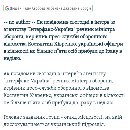
МУЛЬТИМЕДІА
Додати Радіо Свобода як бажане джерело в Google
ФОТО
-- no author -- Як повiдомив сьогодні в iнтерв''ю
СПЕЦПРОЄКТИ
агентству "Iнтерфакс-Україна" речник мiнiстра
ПОДКАСТИ
оборони, керiвник прес-служби оборонного
вiдомства Костянтин Хiвренко, українськi офiцери
в кiлькостi не бiльше п''яти осіб прибули до Iраку в
КРИМ РЕАЛІЇ
недiлю.
РУС
УКР
Як повiдомив сьогодні в iнтерв''ю агентству
КТАТ
"Iнтерфакс-Україна" речник мiнiстра оборони,
керiвник прес-служби оборонного вiдомства
Костянтин Хiвренко, українськi офiцери в кiлькостi
ДОЛУЧАЙСЯ!
не бiльше п''яти осіб прибули до Iраку в недiлю.
Головне завдання групи - огляд мiсцевостi, на якiй
дислокуватиметься український пiдроздiл,