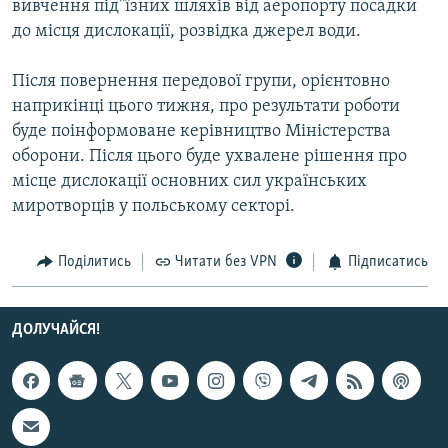
вивчення пiд''їзних шляхiв вiд аеропорту посадки
Усі сайти RFE/RL
до мiсця дислокацiї, розвiдка джерел води.
Пiсля повернення передової групи, орiєнтовно
наприкiнцi цього тижня, про результати роботи
буде поінформоване керiвництво Мiністерства
оборони. Пiсля цього буде ухвалене рiшення про
мiсце дислокацiї основних сил українських
миротворцiв у польському секторi.
Поділитись
Читати без VPN
Підписатись
ДОЛУЧАЙСЯ!