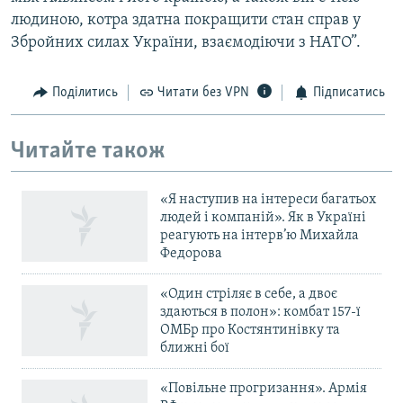
людиною, котра здатна покращити стан справ у
Збройних силах України, взаємодіючи з НАТО”.
Поділитись
Читати без VPN
Підписатись
Читайте також
«Я наступив на інтереси багатьох
людей і компаній». Як в Україні
реагують на інтерв’ю Михайла
Федорова
«Один стріляє в себе, а двоє
здаються в полон»: комбат 157-ї
ОМБр про Костянтинівку та
ближні бої
«Повільне прогризання». Армія