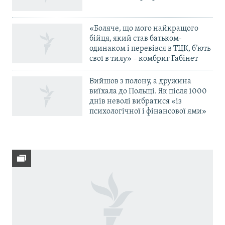
«Боляче, що мого найкращого
бійця, який став батьком-
одинаком і перевівся в ТЦК, б’ють
свої в тилу» – комбриг Габінет
Вийшов з полону, а дружина
виїхала до Польщі. Як після 1000
днів неволі вибратися «із
психологічної і фінансової ями»