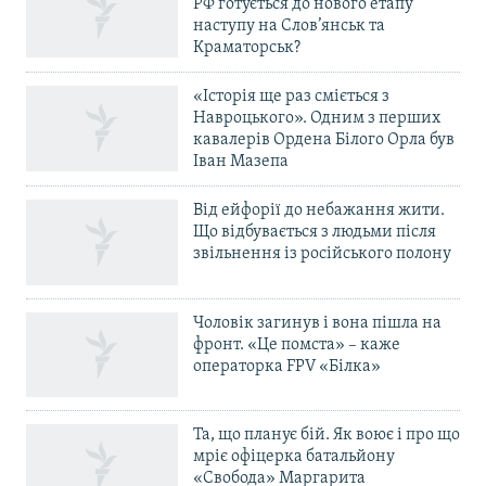
РФ готується до нового етапу
наступу на Слов’янськ та
Краматорськ?
«Історія ще раз сміється з
Навроцького». Одним з перших
кавалерів Ордена Білого Орла був
Іван Мазепа
Від ейфорії до небажання жити.
Що відбувається з людьми після
звільнення із російського полону
Чоловік загинув і вона пішла на
фронт. «Це помста» – каже
операторка FPV «Білка»
Та, що планує бій. Як воює і про що
мріє офіцерка батальйону
«Свобода» Маргарита