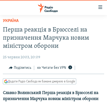
Доступність
посилання
Перейти
УКРАЇНА
до
РАДІО СВОБОДА – 70 РОКІВ
Перша реакція в Брюсселі на
основного
ВСЕ ЗА ДОБУ
матеріалу
призначення Марчука новим
СТАТТІ
Перейти
міністром оборони
до
ВІЙНА
ПОЛІТИКА
основної
25 червня 2003, 20:09
РОСІЙСЬКА «ФІЛЬТРАЦІЯ»
ЕКОНОМІКА
навігації
Перейти
Поділитись
Читати без VPN
ДОНБАС.РЕАЛІЇ
СУСПІЛЬСТВО
до
КРИМ.РЕАЛІЇ
КУЛЬТУРА
пошуку
Додати Радіо Свобода як бажане джерело в Google
ТИ ЯК?
СПОРТ
Славко Волинський Перша реакція в Брюсселі на
СХЕМИ
УКРАЇНА
призначення Марчука новим міністром оборони
КИТАЙ.ВИКЛИКИ
СВІТ