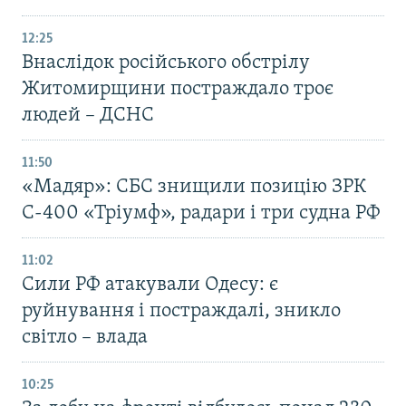
12:25
Внаслідок російського обстрілу
Житомирщини постраждало троє
людей – ДСНС
11:50
«Мадяр»: СБС знищили позицію ЗРК
С-400 «Тріумф», радари і три судна РФ
11:02
Сили РФ атакували Одесу: є
руйнування і постраждалі, зникло
світло – влада
10:25