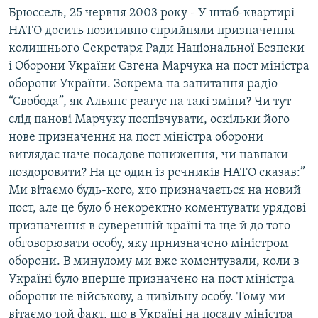
Брюссель, 25 червня 2003 року - У штаб-квартирі
МУЛЬТИМЕДІА
НАТО досить позитивно сприйняли призначення
ФОТО
колишнього Секретаря Ради Національної Безпеки
СПЕЦПРОЄКТИ
і Оборони України Євгена Марчука на пост міністра
оборони України. Зокрема на запитання радіо
ПОДКАСТИ
“Свобода”, як Альянс реагує на такі зміни? Чи тут
слід панові Марчуку поспівчувати, оскільки його
КРИМ РЕАЛІЇ
нове призначення на пост міністра оборони
РУС
виглядає наче посадове пониження, чи навпаки
УКР
поздоровити? На це один із речників НАТО сказав:”
Ми вітаємо будь-кого, хто призначається на новий
КТАТ
пост, але це було б некоректно коментувати урядові
призначення в суверенній країні та ще й до того
ДОЛУЧАЙСЯ!
обговорювати особу, яку прнизначено міністром
оборони. В минулому ми вже коментували, коли в
Україні було вперше призначено на пост міністра
оборони не військову, а цивільну особу. Тому ми
вітаємо той факт, що в Україні на посаду міністра