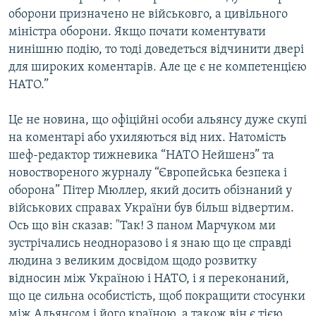
Усі сайти RFE/RL
оборони призначено не військовго, а цивільного
міністра оборони. Якщо почати коментувати
нинішню подію, то тоді доведеться відчинити двері
для широких коментарів. Але це є не компетенцією
НАТО.”
Це не новина, що офіційні особи альянсу дуже скупі
на коментарі або ухиляються від них. Натомість
шеф-редактор тижневика “НАТО Нейшенз” та
новоствореного журналу “Європейська безпека і
оборона” Пітер Мюллер, який досить обізнаний у
військових справах України був більш відвертим.
Ось що він сказав: "Так! З паном Марчуком ми
зустрічались неодноразово і я знаю що це справді
людина з великим досвідом щодо розвитку
відносин між Україною і НАТО, і я переконаний,
що це сильна особистість, щоб покращити стосунки
між Альянсом і його країною, а також він є тією