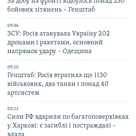
За добу на фронті відбулось понад 230
бойових зіткнень – Генштаб
09:46
ЗСУ: Росія атакувала Україну 202
дронами і ракетами, основний
напрямок удару – Одещина
09:10
Генштаб: Росія втратила ще 1130
військових, два танки і понад 40
артсистем
08:22
Сили РФ вдарили по багатоповерхівках
у Харкові: є загиблі і постраждалі –
влада