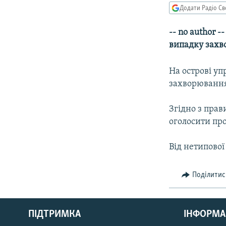
МУЛЬТИМЕДІА
Додати Радіо Св
ФОТО
-- no author 
СПЕЦПРОЄКТИ
випадку захв
ПОДКАСТИ
На острові уп
захворюванн
Згідно з прав
оголосити про
Від нетипової
Поділитис
КРИМ РЕАЛІЇ
РУС
ПІДТРИМКА
ІНФОРМА
УКР