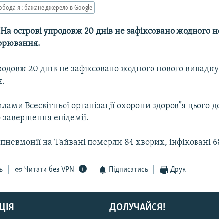
обода як бажане джерело в Google
-- На острові упродовж 20 днів не зафіксовано жодного н
орювання.
родовж 20 днів не зафіксовано жодного нового випадку
я.
илами Всесвітньої організації охорони здоров”я цього д
 завершення епідемії.
 пневмонії на Тайвані померли 84 хворих, інфіковані 6
ь
Читати без VPN
Підписатись
Друк
ЦІЯ
ДОЛУЧАЙСЯ!