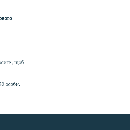
ового
осить, щоб
82 особи.