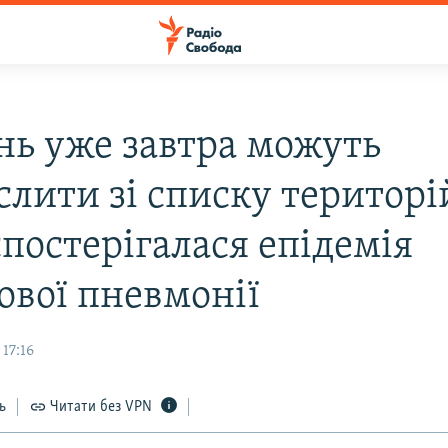
нь уже завтра можуть
лити зі списку територі
постерігалася епідемія
ової пневмонії
17:16
ь
Читати без VPN