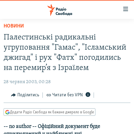
Доступність
посилання
Перейти
НОВИНИ
до
РАДІО СВОБОДА – 70 РОКІВ
Палестинські радикальні
основного
ВСЕ ЗА ДОБУ
матеріалу
угруповання "Гамас", "Ісламський
СТАТТІ
Перейти
джигад" і рух "Фатх" погодились
до
ВІЙНА
ПОЛІТИКА
на перемир’я з Ізраїлем
основної
РОСІЙСЬКА «ФІЛЬТРАЦІЯ»
ЕКОНОМІКА
навігації
28 червня 2003, 00:28
Перейти
ДОНБАС.РЕАЛІЇ
СУСПІЛЬСТВО
до
Поділитись
Читати без VPN
КРИМ.РЕАЛІЇ
КУЛЬТУРА
пошуку
ТИ ЯК?
СПОРТ
Додати Радіо Свобода як бажане джерело в Google
СХЕМИ
УКРАЇНА
-- no author -- Офіційний документ буде
КИТАЙ.ВИКЛИКИ
СВІТ