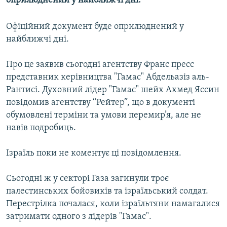
оприлюднений у найближчі дні.
МУЛЬТИМЕДІА
Офіційний документ буде оприлюднений у
ФОТО
найближчі дні.
СПЕЦПРОЄКТИ
ПОДКАСТИ
Про це заявив сьогодні агентству Франс пресс
представник керівництва "Гамас" Абдельазіз аль-
Рантисі. Духовний лідер "Гамас" шейх Ахмед Яссин
КРИМ РЕАЛІЇ
повідомив агентству “Рейтер”, що в документі
РУС
обумовлені терміни та умови перемир’я, але не
УКР
навів подробиць.
КТАТ
Ізраїль поки не коментує ці повідомлення.
ДОЛУЧАЙСЯ!
Сьогодні ж у секторі Газа загинули троє
палестинських бойовиків та ізраїльський солдат.
Перестрілка почалася, коли ізраїльтяни намагалися
затримати одного з лідерів "Гамас".