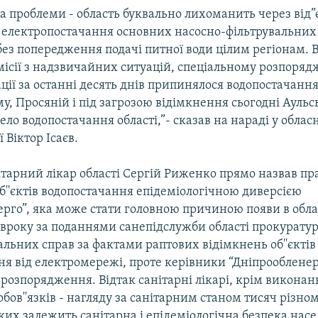
на проблеми - область буквально лихоманить через від
д електропостачання основних насосно-фільтрувальних 
ез попередження подачі питної води цілим регіонам. 
ісії з надзвичайних ситуацій, спеціальному розпоря
ції за останні десять днів припинялося водопостачання
 Просяній і під загрозою відімкнення сьогодні Аульсь
ло водопостачання області,”- сказав на нараді у облас
 Віктор Ісаєв.
ітарний лікар області Сергій Риженко прямо назвав пр
б''єктів водопостачання епідеміологічною диверсією
рго”, яка може стати головною причиною появи в обла
півроку за поданнями санепідслужби області прокурат
льних справ за фактами раптових відімкнень об''єктів
я від електромережі, проте керівники “Дніпрообленер
 розпорядження. Відтак санітарні лікарі, крім виконан
бов''язків - нагляду за санітарним станом тисяч різно
д яких залежить санітарна і епідеміологічна безпека нас