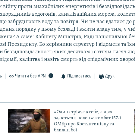
 війну проти знахабнілих енергетиків і безвідповідал
озпорядників водогонів, каналізаційних мереж, колект
що забруднюють воду та повітря. Чи не час вдатися до
едення порядку у цьому безладі і вжити владу тим, у чи
жена? А саме: Кабінету Міністрів, Раді національної бе
ві Президенту. Бо керівники структур і відомств та їхні
 безвідповідальності яких десяткам і сотням тисяч л
ідемії, каліцтва і навіть смерть від епідемічних хвороб
ь
Читати без VPN
Підписатись
Друк
«Один стріляє в себе, а двоє
здаються в полон»: комбат 157-ї
ОМБр про Костянтинівку та
ближні бої