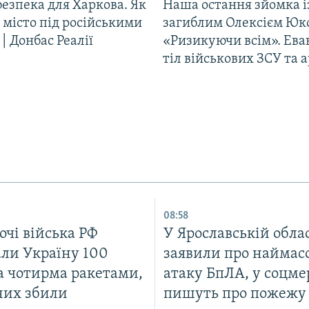
езпека для Харкова. Як
Наша остання зйомка і
 місто під російськими
загиблим Олексієм Юк
| Донбас Реалії
«Ризикуючи всім». Ева
тіл військових ЗСУ та а
08:58
очі війська РФ
У Ярославській обла
али Україну 100
заявили про наймас
а чотирма ракетами,
атаку БпЛА, у соцм
них збили
пишуть про пожежу