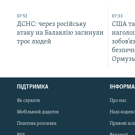
07:53
07:33
ДСНС: через російську
США та
атаку на Балаклію загинули
наголо
троє людей
зобов’я
безпечн
Ормузь
КРИМ РЕАЛІЇ
РУС
ПІДТРИМКА
ІНФОРМА
УКР
КТАТ
Як слухати
Про нас
Мобільний додаток
Наш кодек
ДОЛУЧАЙСЯ!
Поштова розсилка
Правові ас
RSS
Вакансії