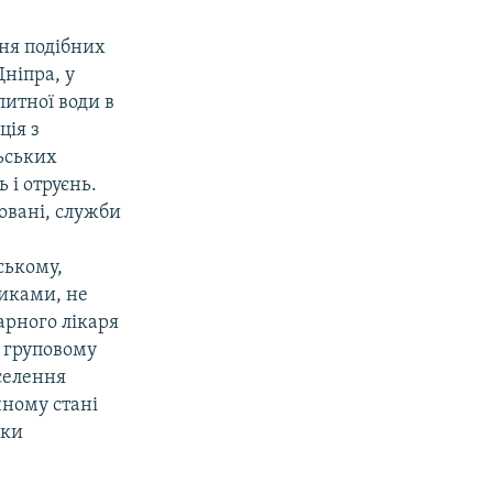
ння подібних
ніпра, у
питної води в
ція з
льських
 і отруєнь.
бовані, служби
ському,
иками, не
арного лікаря
у груповому
аселення
чному стані
оки