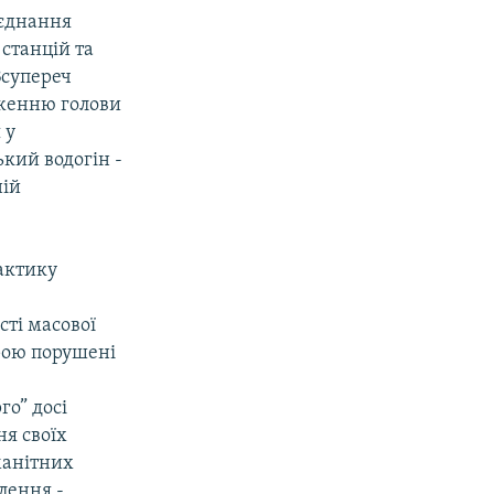
”єднання
станцій та
Всупереч
дженню голови
 у
кий водогін -
ній
актику
сті масової
урою порушені
го” досі
ня своїх
манітних
елення,-