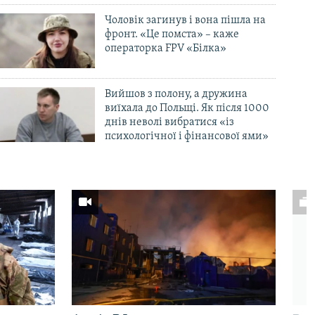
Чоловік загинув і вона пішла на
фронт. «Це помста» – каже
операторка FPV «Білка»
Вийшов з полону, а дружина
виїхала до Польщі. Як після 1000
днів неволі вибратися «із
психологічної і фінансової ями»