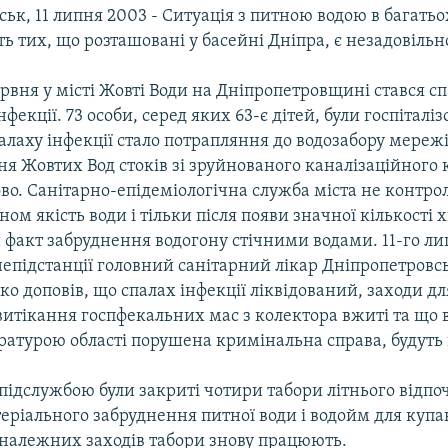
ьк, 11 липня 2003 - Ситуація з питною водою в багатьо
ть тих, що розташовані у басейні Дніпра, є незадовільн
рвня у місті Жовті Води на Дніпропетровщині стався с
нфекції. 73 особи, серед яких 63-є дітей, були госпіталіз
лаху інфекції стало потрапляння до водозабору мереж
я Жовтих Вод стоків зі зруйнованого каналізаційного 
во. Санітарно-епідеміологічна служба міста не контр
м якість води і тільки після появи значної кількості 
 факт забруднення водогону стічними водами. 11-го ли
непідстанції головний санітарний лікар Дніпропетровсь
о доповів, що спалах інфекції ліквідований, заходи дл
итікання госпфекальних мас з колектора вжиті та що 
ратурою області порушена кримінальна справа, будуть 
підслужбою були закриті чотири табори літнього відпо
ріального забруднення питної води і водойм для купа
 належних заходів табори знову працюють.