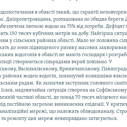
допостачання в області такий, що гарантії неповторе
ає. Дніпропетровщина, розташована по обидва береги Д
безпечена питною водою на 75% від потреби. Дефіцит 
вить 150 тисяч кубічних метрів на добу. Найгірша ситуа
ям у сільських районах області. Мало не половина сі
жать до зони підвищеного ризику масових захворювань
ьських водогонів в області не мають господаря і розгра
атації створюються сільрадами вкрай повільно. У
ському, Васильківському, Криничанському, Павлоград
 районах жоден водогін, покинутий колишніми власн
льським радам. Як зазначив заступник головного саніт
р Ісаєв, надзвичайна ситуація створена на Софіївськом
вденній частині області, де понад 70 тисяч місцевого н
під постійною загрозою виникнення епідемії. У крити
каналізаційні мережі, що належать облводоканалу. Стр
ї та ремонту цих мереж невиправдано затягуються.