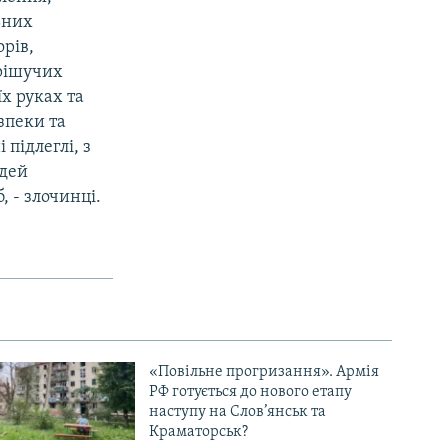
ьних
орів,
 рішучих
їх руках та
зпеки та
 підлеглі, з
юдей
, - злочинці.
«Повільне прогризання». Армія
РФ готується до нового етапу
наступу на Слов’янськ та
Краматорськ?