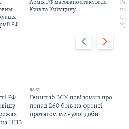
з
Армія РФ масовано атакувала
Рят
овим:
Київ та Київщину
пов
куація
Про
рмії РФ
Яр
Назад
Вперед
08:31
сті РФ
Генштаб ЗСУ повідомив про
овішу
понад 260 боїв на фронті
ережах
протягом минулої доби
 на НПЗ