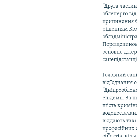
“Друга части
обленерго ві
припинення б
рішенням Ком
обладміністра
Перещепиному,
основне джере
санепідстанції
Головний сан
від”єднання о
“Дніпрооблене
епідемії. За 
шість криміна
водопостачанн
віддають такі
професійних о
об''єктів, ві