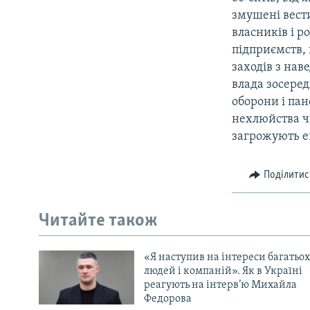
змушені вести
власників і р
підприємств, 
заходів з нав
влада зосеред
оборони і пано
нехлюйства чи
загрожують еп
Поділитис
Читайте також
«Я наступив на інтереси багатьох
людей і компаній». Як в Україні
реагують на інтерв’ю Михайла
Федорова