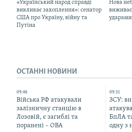
«Український народ справді
Нова неб
викликає захоплення»: сенатор
виживає
США про Україну, війну та
ударами 
Путіна
ОСТАННІ НОВИНИ
09:46
09:31
Війська РФ атакували
ЗСУ: вн
залізничну станцію в
атакув
Лозовій, є загиблі та
БпЛА т
поранені – ОВА
одну з 