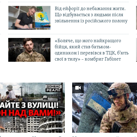
Від ейфорії до небажання жити.
Що відбувається з людьми після
в
звільнення із російського полону
«Боляче, що мого найкращого
бійця, який став батьком-
одинаком і перевівся в ТЦК, б’ють
свої в тилу» – комбриг Габінет