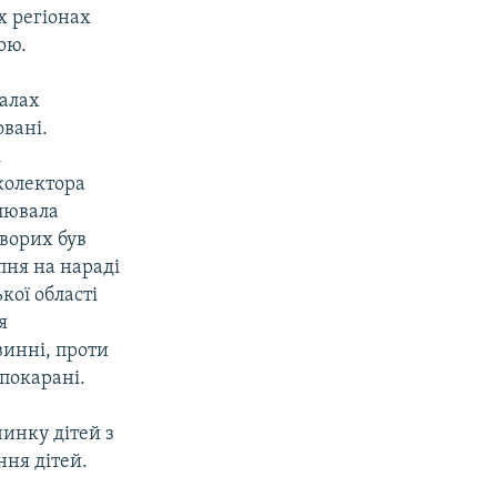
х регіонах
ою.
палах
овані.
і
колектора
олювала
хворих був
пня на нараді
кої області
я
винні, проти
покарані.
чинку дітей з
ння дітей.