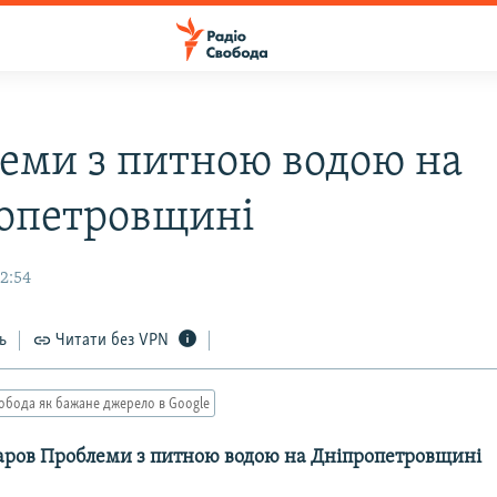
еми з питною водою на
опетровщині
2:54
ь
Читати без VPN
обода як бажане джерело в Google
аров Проблеми з питною водою на Дніпропетровщині