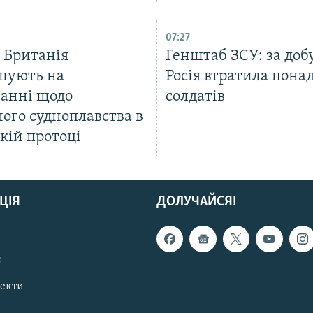
07:27
 Британія
Генштаб ЗСУ: за доб
шують на
Росія втратила пона
занні щодо
солдатів
ого судноплавства в
кій протоці
ЦІЯ
ДОЛУЧАЙСЯ!
с
пекти