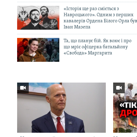
«Історія ще раз сміється з
Навроцького». Одним з перших
кавалерів Ордена Білого Орла бу
Іван Мазепа
Та, що планує бій. Як воює і про
що мріє офіцерка батальйону
«Свобода» Маргарита