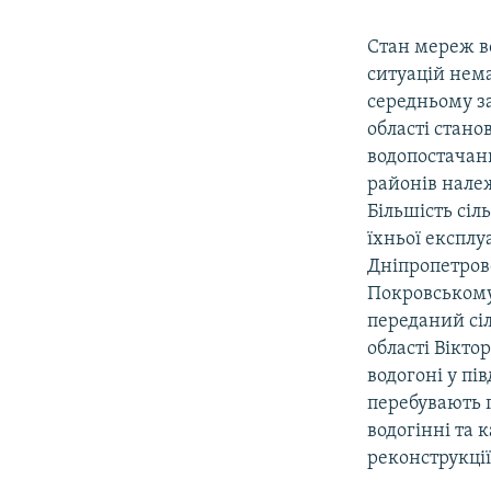
Стан мереж во
ситуацій нем
середньому за
області стано
водопостачанн
районів нале
Більшість сіл
їхньої експлу
Дніпропетров
Покровському
переданий сі
області Вікто
водогоні у пі
перебувають 
водогінні та 
реконструкці