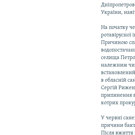
КИТАЙ.ВИКЛИКИ
Дніпропетровс
МУЛЬТИМЕДІА
України, наві
ФОТО
На початку че
СПЕЦПРОЄКТИ
ротавірусної і
Причиною спа
ПОДКАСТИ
водопостачанн
селища Петро
належним чино
встановлений
в обласній са
Сергій Риженк
припинення в
котрих проку
У червні сане
причини бакте
Після вжиття