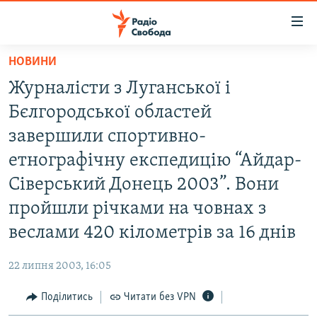
Доступність
посилання
Перейти
НОВИНИ
до
РАДІО СВОБОДА – 70 РОКІВ
Журналісти з Луганської і
основного
ВСЕ ЗА ДОБУ
матеріалу
Бєлгородської областей
СТАТТІ
Перейти
завершили спортивно-
до
ВІЙНА
ПОЛІТИКА
етнографічну експедицію “Айдар-
основної
РОСІЙСЬКА «ФІЛЬТРАЦІЯ»
ЕКОНОМІКА
навігації
Сіверський Донець 2003”. Вони
Перейти
ДОНБАС.РЕАЛІЇ
СУСПІЛЬСТВО
пройшли річками на човнах з
до
КРИМ.РЕАЛІЇ
КУЛЬТУРА
веслами 420 кілометрів за 16 днів
пошуку
ТИ ЯК?
СПОРТ
22 липня 2003, 16:05
СХЕМИ
УКРАЇНА
Поділитись
Читати без VPN
КИТАЙ.ВИКЛИКИ
СВІТ