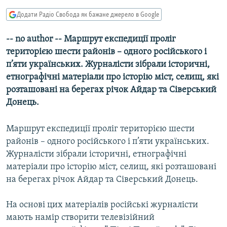
МУЛЬТИМЕДІА
Додати Радіо Свобода як бажане джерело в Google
ФОТО
-- no author -- Маршрут експедиції проліг
СПЕЦПРОЄКТИ
територією шести районів – одного російського і
ПОДКАСТИ
п’яти українських. Журналісти зібрали історичні,
етнографічні матеріали про історію міст, селищ, які
розташовані на берегах річок Айдар та Сіверський
КРИМ РЕАЛІЇ
Донець.
РУС
УКР
Маршрут експедиції проліг територією шести
КТАТ
районів – одного російського і п’яти українських.
Журналісти зібрали історичні, етнографічні
матеріали про історію міст, селищ, які розташовані
ДОЛУЧАЙСЯ!
на берегах річок Айдар та Сіверський Донець.
На основі цих матеріалів російські журналісти
мають намір створити телевізійний