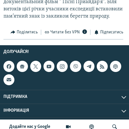
документальний фільм ” Пісні Приайдар’я”. Біля
Усі сайти RFE/RL
витоків цієї річки учасники експедиції встановили
пам’ятний знак із закликом берегти природу.
Поділитись
Читати без VPN
Підписатись
ДОЛУЧАЙСЯ!
ПІДТРИМКА
ІНФОРМАЦІЯ
UTC+3
© Радіо Свобода, 2026 | Усі права застережено.
Додайте нас у Google