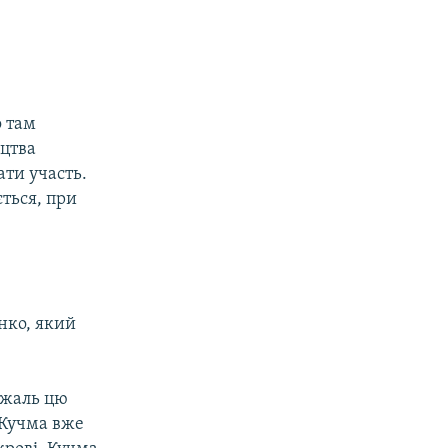
о там
ицтва
ти участь.
ється, при
нко, який
 жаль цю
 Кучма вже