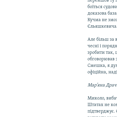
перейшов ту г
боїться судов
доказова база
Кучма не змож
Єльяшкевича. 
Але більш за 
чесні і поряд
зробити так, 
обговорював з
Смешка, я дум
офіційна, на
Мар’яна Драч
Миколо, вибач
Штатах не ком
підтверджує. 