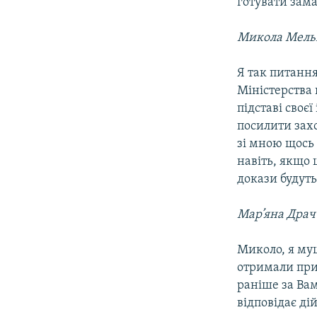
готувати зам
Микола Мель
Я так питання
Міністерства
підставі своє
посилити захо
зі мною щось 
навіть, якщо 
докази будуть
Мар’яна Драч
Миколо, я муш
отримали прит
раніше за Вам
відповідає ді