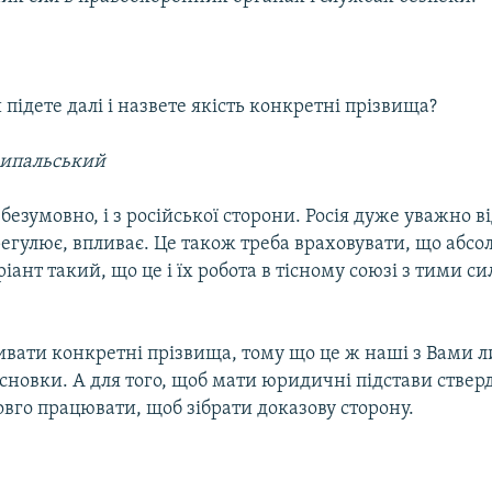
підете далі і назвете якість конкретні прізвища?
кипальський
 безумовно, і з російської сторони. Росія дуже уважно ві
регулює, впливає. Це також треба враховувати, що абс
ант такий, що це і їх робота в тісному союзі з тими си
ивати конкретні прізвища, тому що це ж наші з Вами ли
сновки. А для того, щоб мати юридичні підстави ствер
овго працювати, щоб зібрати доказову сторону.