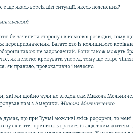
 є ще якась версія цієї ситуації, якесь пояснення?
кипальський
отів би зачепити сторону і військової розвідки, тому щ
ж перепризначення. Багато хто із колишнього керівн
 оборони також не задоволений. Вони також можуть бра
ачте, як нелегко крокувати уперед, тому що старе чіпля
ся, як правило, провокативно і нечесно.
и, які ми щойно чули не згоден сам Микола Мельниче
фонував нам з Америки.
Микола Мельниченко
ь думає, що при Кучмі можливі якісь реформи, то мені
 хочу сказати: припиніть гратися із людським життям.