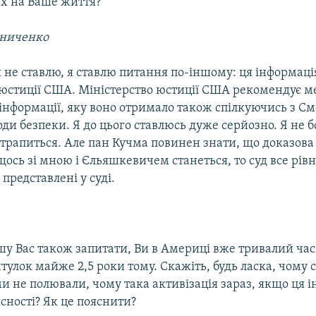
ах на Ваше життя?
ниченко
 не ставлю, я ставлю питання по-іншому: ця інформаці
 юстиції США. Міністерство юстиції США рекомендує м
ї інформації, яку воно отримало також спілкуючись з 
ди безпеки. Я до цього ставлюсь дуже серйозно. Я не б
трапиться. Але пан Кучма повинен знати, що доказова б
щось зі мною і Єльяшкевичем станеться, то суд все рівно
 представлені у суді.
у Вас також запитати, Ви в Америці вже тривалий час
улок майже 2,5 роки тому. Скажіть, будь ласка, чому
и не полювали, чому така активізація зараз, якщо ця 
йсності? Як це пояснити?