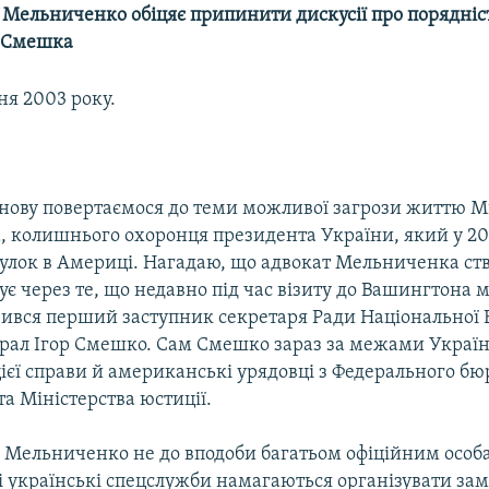
 Мельниченко обіцяє припинити дискусії про порядніс
ь Смешка
ня 2003 року.
знову повертаємося до теми можливої загрози життю 
 колишнього охоронця президента України, який у 20
улок в Америці. Нагадаю, що адвокат Мельниченка ст
нує через те, що недавно під час візиту до Вашингтона
вився перший заступник секретаря Ради Національної 
рал Ігор Смешко. Сам Смешко зараз за межами Україн
ієї справи й американські урядовці з Федерального бю
та Міністерства юстиції.
о Мельниченко не до вподоби багатьом офіційним особа
і українські спецслужби намагаються організувати зам