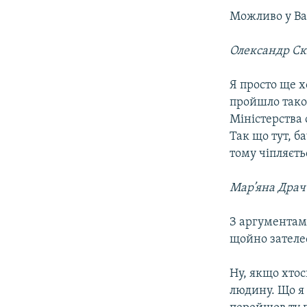
Можливо у Вас
Олександр С
Я просто ще х
пройшло тако
Міністерства
Так що тут, б
тому чіпляєть
Мар’яна Драч
З аргументам
щойно зателе
Ну, якщо хтос
людину. Що я