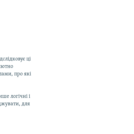
дслідковує ці
олютно
лами, про які
ше логічні і
джувати, для