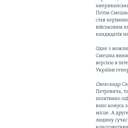
американськи
Потім Смешко 
став керівни
військовим ат
кандидатів н
Одне з можли
Смешка виник
версією в інт
України гене
Олександр С
Петровича, т
позитивно оці
воно комусь з
місце. А друг
людину сучас
консервативн