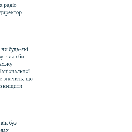
а радіо
 директор
 чи будь-які
у стало би
їнську
Національної
е значить, що
е знищити
він був
олах