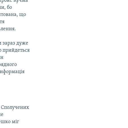
крові. Кучма
ми, бо
нтована, що
тя
влення.
и зараз дуже
що прийдеться
ін
орядного
інформація
в Сполучених
не
ешко міг