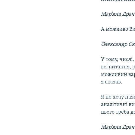
Мар’яна Драч
А можливо Ви 
Олександр С
У тому, числі,
всі питання, 
можливий варі
я сказав.
Я не хочу наз
аналітичні ви
цього треба д
Мар’яна Драч