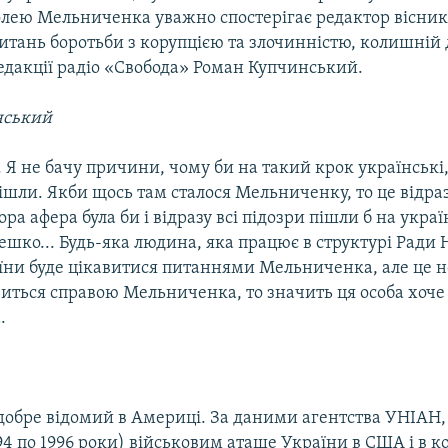
олею Мельниченка уважно спостерігає редактор вісник
питань боротьби з корупцією та злочинністю, колишній
едакції радіо «Свобода» Роман Купчинський.
нський
 Я не бачу причини, чому би на такий крок українські,
шли. Якби щось там сталося Мельниченку, то це відраз
ора афера була би і відразу всі підозри пішли б на укра
ешко... Будь-яка людина, яка працює в структурі Ради 
їни буде цікавитися питаннями Мельниченка, але це н
авиться справою Мельниченка, то значить ця особа хоч
.
добре відомий в Америці. За даними агентства УНІАН, 
4 по 1996 роки) військовим аташе України в США і в к