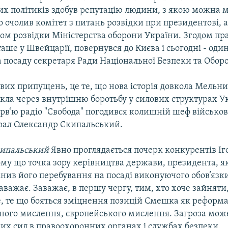
х політиків здобув репутацію людини, з якою можна м
очолив комітет з питань розвідки при президентові, а 
ком розвідки Міністерства оборони України. Згодом п
аше у Швейцарії, повернувся до Києва і сьогодні - оди
а посаду секретаря Ради Національної Безпеки та Обор
вих припущень, це те, що нова історія довкола Мельни
ла через внутрішню боротьбу у силових структурах Ук
ерв‘ю радіо "Свобода" погодився колишній шеф військов
рал Олександр Скипальський.
кипальський
Явно проглядається почерк конкурентів Іг
ому що точка зору керівництва держави, президента, я
нив його перебування на посаді виконуючого обов’язки
аважає. Заважає, в першу чергу, тим, хто хоче зайняти
е, те що бояться зміцнення позицій Смешка як реформа
ного мислення, європейського мислення. Загроза може
их сил в правоохоронних органах і службах безпеки.