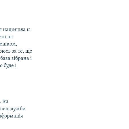
я надійшла із
ені на
Смешком,
оюсь за те, що
аза зібрана і
 буде і
. Ви
 спецслужби
інформація