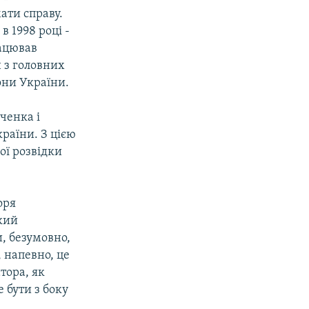
ати справу.
в 1998 році -
рацював
н з головних
они України.
ченка і
раїни. З цією
ої розвідки
оря
кий
, безумовно,
, напевно, це
тора, як
 бути з боку