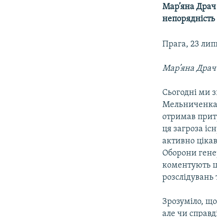
МУЛЬТИМЕДІА
Мар’яна Драч
ФОТО
непорядніст
СПЕЦПРОЄКТИ
Прага, 23 лип
ПОДКАСТИ
Мар’яна Драч
Сьогодні ми 
Мельниченка,
отримав прит
ця загроза іс
активно ціка
Оборони гене
коментують ц
розслідувань 
Зрозуміло, щ
але чи справд