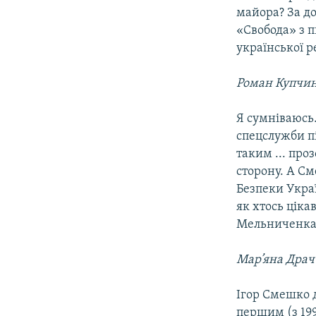
майора? За д
«Свобода» з 
української р
Роман Купчи
Я сумніваюсь.
спецслужби пі
таким ... проз
сторону. А См
Безпеки Укра
як хтось цік
Мельниченка
Мар’яна Драч
Ігор Смешко 
першим (з 199