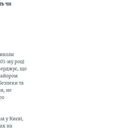
ть чи
Миколи
01-му році
верджує, що
 майором
Безпеки та
и, не
ро
м у Києві,
ах на