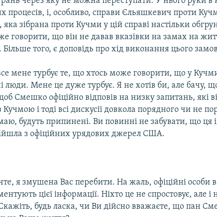
рань через яку не можна переступати. У нього руки в 
их процесів, і, особливо, справи Єльяшкевич проти Куч
, яка зібрана проти Кучми у цій справі настільки обгру
е говорити, що він не давав вказівки на замах на жит
Більше того, є доповідь про хід виконання цього замо
все мене турбує те, що хтось може говорити, що у Кучм
ні люди. Мене це дуже турбує. Я не хотів би, але бачу, 
щоб Смешко офіційно відповів на низку запитань, які в
 Кучмою і тоді всі дискусії довкола порядного чи не п
аю, будуть припинені. Ви повинні не забувати, що ця 
дійшла з офіційних урядових джерел США.
те, я змушена Вас перебити. На жаль, офіційні особи 
ентують цієї інформації. Ніхто це не спростовує, але і 
Скажіть, будь ласка, чи Ви дійсно вважаєте, що пан См