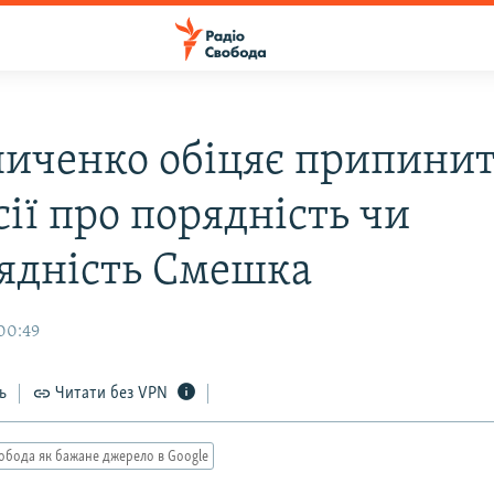
иченко обіцяє припини
ії про порядність чи
ядність Смешка
00:49
ь
Читати без VPN
обода як бажане джерело в Google