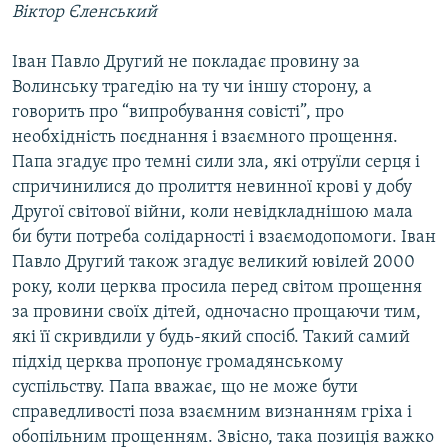
Віктор Єленський
Іван Павло Другий не покладає провину за
Волинську трагедію на ту чи іншу сторону, а
говорить про “випробування совісті”, про
необхідність поєднання і взаємного прощення.
Папа згадує про темні сили зла, які отруїли серця і
спричинилися до пролиття невинної крові у добу
Другої світової війни, коли невідкладнішою мала
би бути потреба солідарності і взаємодопомоги. Іван
Павло Другий також згадує великий ювілей 2000
року, коли церква просила перед світом прощення
за провини своїх дітей, одночасно прощаючи тим,
які її скривдили у будь-який спосіб. Такий самий
підхід церква пропонує громадянському
суспільству. Папа вважає, що не може бути
справедливості поза взаємним визнанням гріха і
обопільним прощенням. Звісно, така позиція важко