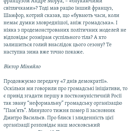
французом Андре Моруа, – «блукаючими
світлячками»? Тоді мав рацію інший француз,
Шамфор, котрий сказав, що «бувають часи, коли
немає думки зловреднішої, аніж громадська». І
ніяка з продемонстрованих політичних моделей не
відповідає розмірам суспільного тіла? А хто
залишиться голий внаслідок цього сезону? Те
наступна зима вже точно покаже.
Віктор Міняйло
Продовжуємо передачу «7 днів демократії».
Оскільки ми говорили про громадські ініціативи, то
є привід згадати першу в посткомуністичній Росії
так звану “неформальну” громадську організацію
“Пам’ять”. Минулого тижня помер її засновник
Дмитро Васильєв. Про блиск і злиденність цієї
організації розповідає наш московський