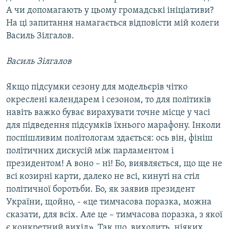
А чи допомагають у цьому громадські ініціативи?
На ці запитання намагається відповісти мій колеги
Василь Зілгалов.
Василь Зілгалов
Якщо підсумки сезону для модельєрів чітко
окреслені календарем і сезоном, то для політиків
навіть важко буває вирахувати точне місце у часі
для підведення підсумків їхнього марафону. Інколи
поспішливим політологам здається: ось він, фініш
політичних дискусій між парламентом і
президентом! А воно – ні! Бо, виявляється, що ще не
всі козирні карти, далеко не всі, кинуті на стіл
політичної боротьби. Бо, як заявив президент
України, щойно, - «це тимчасова поразка, можна
сказати, для всіх. Але це – тимчасова поразка, з якої
є конкретний вихід». Так що, виходить, ніяких