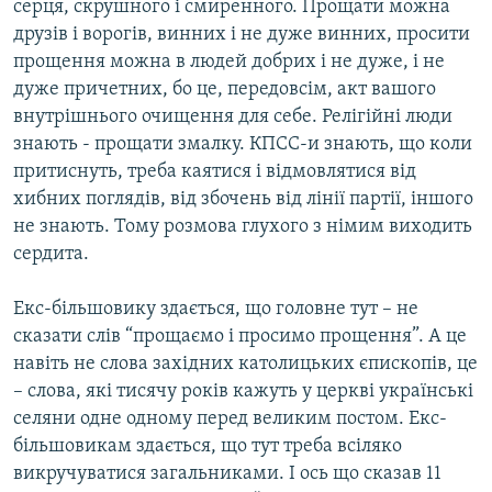
серця, скрушного і смиренного. Прощати можна
друзів і ворогів, винних і не дуже винних, просити
прощення можна в людей добрих і не дуже, і не
дуже причетних, бо це, передовсім, акт вашого
внутрішнього очищення для себе. Релігійні люди
знають - прощати змалку. КПСС-и знають, що коли
притиснуть, треба каятися і відмовлятися від
хибних поглядів, від збочень від лінії партії, іншого
не знають. Тому розмова глухого з німим виходить
сердита.
Екс-більшовику здається, що головне тут – не
сказати слів “прощаємо і просимо прощення”. А це
навіть не слова західних католицьких єпископів, це
– слова, які тисячу років кажуть у церкві українські
селяни одне одному перед великим постом. Екс-
більшовикам здається, що тут треба всіляко
викручуватися загальниками. І ось що сказав 11