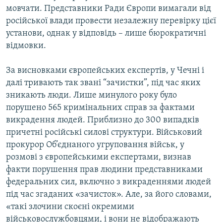
мовчати. Представники Ради Європи вимагали від
російської влади провести незалежну перевірку цієї
установи, однак у відповідь – лише бюрократичні
відмовки.
За висновками європейських експертів, у Чечні і
далі тривають так звані “зачистки”, під час яких
зникають люди. Лише минулого року було
порушено 565 кримінальних справ за фактами
викрадення людей. Приблизно до 300 випадків
причетні російські силові структури. Військовий
прокурор Об’єднаного угруповання військ, у
розмові з європейськими експертами, визнав
факти порушення прав людини представниками
федеральних сил, включно з викраденнями людей
під час згаданих «зачисток». Але, за його словами,
«такі злочини скоєні окремими
військовослужбовцями, і вони не відображають