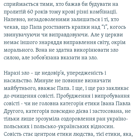
сприймається тими, хто бажав би будувати на
пролитій 60 років тому крові різні комбінації.
Напевно, незадоволеними залишаться і ті, хто
чекав, що Папа розставить крапки над “і”, когось
звинувачуючи чи виправдовуючи. Але у церкви
немає іншого знаряддя виправлення світу, окрім
морального. Вона не здатна викорінювати зло
силою, але зобов’язана вказати на зло.
Наразі зло – це недовір’я, упередженість і
насильство. Минуле не повинне визначати
майбутнього, вважає Папа. І ще, і ще раз закликає
до очищення совісті. Пробудження і випробування
совісті - чи не головна категорія етики Івана Павла
Другого, категорія повсюдно дієва і застосована, не
тільки лише зрозуміла оздоровлення ран україно-
польських і польсько-українських відносин.
Совість стає центром етики людства, тієї етики, яка,