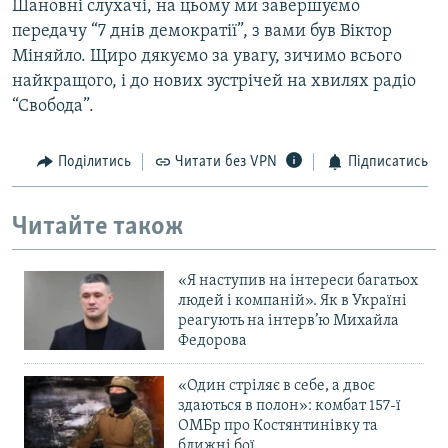
Шановні слухачі, на цьому ми завершуємо
передачу “7 днів демократії”, з вами був Віктор
Міняйло. Щиро дякуємо за увагу, зичимо всього
найкращого, і до нових зустрічей на хвилях радіо
“Свобода”.
Поділитись
Читати без VPN
Підписатись
Читайте також
«Я наступив на інтереси багатьох
людей і компаній». Як в Україні
реагують на інтерв’ю Михайла
Федорова
«Один стріляє в себе, а двоє
здаються в полон»: комбат 157-ї
ОМБр про Костянтинівку та
ближні бої