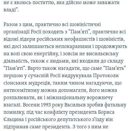
не є якоюсь постаттю, яка дійсно може заважати
владі”.
Разом з цим, практично всі шовіністичні
організації Росії походять з “Пам’яті”, практично всі
відомі лідери російських неофашистів і шовіністів,
які досі залишаються непокараними і продовжують
на волі свою енергійну, і зовсім не висильєвську
діяльність, також є людьми, які входили до складу
“Пам’яті”. Варто також нагадати, що саме “Пам’ять”
першою у сучасній Росії видрукувала Протоколи
сіонських мудреців, таким чином нагадуючи, що
антисемітизму можна допомагати, його можна
розпалювати, як і міжнаціональну ворожнечу
взагалі. Восени 1993 року Васильєв зробив фатальну
помилку, під час конфлікту президента Бориса
Єльцина і російського депутатського з’їзду він
підтримав саме президента. З того з ним не