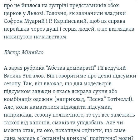
про це йшлося на зустрічі представників обох
церков у Львові. Головне, як зазначили владики
Софрон Мудрий і Р. Карпінський, щоб ця справа
перейшла через душі і серця людей, а не виглядала
накинутою начальством.
Віктор Міняйло
А зараз рубрика “Абетка демократії” і її ведучий
Василь Зілгалов. Він говоритиме про деякі підсумки
сезону. Так, він вважає, що для модельєрів
підсумком завжди є якась яскрава сукня або
комбінація одежин (наприклад, “Весна” Ботічеллі).
Але, коли намагатися підводити підсумки,
наприклад, сезону політичного, то тут все залежить
також від канонів, смаків та уподобань. Але чи
можна отак, на око, похапцем оцінити, що саме
дана модель є “останнім криком” політичної моди?