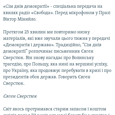
МУЛЬТИМЕДІА
«Сім днів демократії» - спеціальна передача на
хвилях радіо «Свобода». Перед мікрофоном у Празі
ФОТО
Віктор Міняйло.
СПЕЦПРОЄКТИ
Протягом 25 хвилин ми повторимо низку
ПОДКАСТИ
матеріалів, які вже звучали цього тижня у передачі
«Демократія і держава». Традиційно, “Сім днів
КРИМ РЕАЛІЇ
демократії” розпочинає письменник Євген
РУС
Сверстюк. Він знову нагадає про Волинську
УКР
трагедію, про Польщу, яка нині на вершині успіху,
про Україну, яка продовжує перебувати в кризі і про
КТАТ
президентів обох держав. Говорить Євген
Сверстюк.
ДОЛУЧАЙСЯ!
Євген Сверстюк
Світ якось протримався старим запасом і коштом