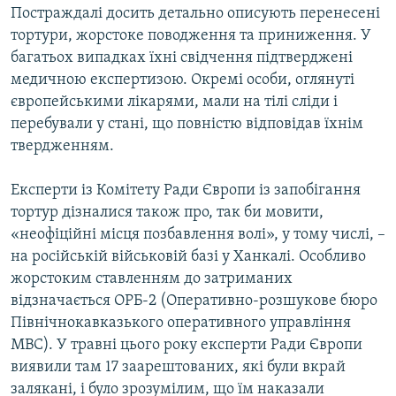
Постраждалі досить детально описують перенесені
тортури, жорстоке поводження та приниження. У
багатьох випадках їхні свідчення підтверджені
медичною експертизою. Окремі особи, оглянуті
європейськими лікарями, мали на тілі сліди і
перебували у стані, що повністю відповідав їхнім
твердженням.
Експерти із Комітету Ради Європи із запобігання
тортур дізналися також про, так би мовити,
«неофіційні місця позбавлення волі», у тому числі, –
на російській військовій базі у Ханкалі. Особливо
жорстоким ставленням до затриманих
відзначається ОРБ-2 (Оперативно-розшукове бюро
Північнокавказького оперативного управління
МВС). У травні цього року експерти Ради Європи
виявили там 17 заарештованих, які були вкрай
залякані, і було зрозумілим, що їм наказали