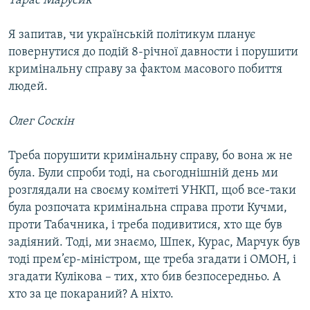
Тарас Марусик
Я запитав, чи українській політикум планує
повернутися до подій 8-річної давности і порушити
кримінальну справу за фактом масового побиття
людей.
Олег Соскін
Треба порушити кримінальну справу, бо вона ж не
була. Були спроби тоді, на сьогоднішній день ми
розглядали на своєму комітеті УНКП, щоб все-таки
була розпочата кримінальна справа проти Кучми,
проти Табачника, і треба подивитися, хто ще був
задіяний. Тоді, ми знаємо, Шпек, Курас, Марчук був
тоді прем’єр-міністром, ще треба згадати і ОМОН, і
згадати Кулікова – тих, хто бив безпосередньо. А
хто за це покараний? А ніхто.