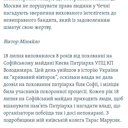
Москви не порушувати права людини у Чечні
нагадують звернення вихованого інтелігента до
невиправного бандита, який із задоволенням
шматує свою жертву.
Віктор Міняйло
18 липня виповнилося 8 років від похованні на
Софійському майдані Києва Патріарха УПЦ КП
Володимира. Цей день увійшов в історію України
як “кривавий вівторок”, оскільки влада не дала
дозвіл на поховання патріарха біля Софії, і міліція
била учасників похоронної процесії. Кожен рік 18
липня на Софійський майдан приходять люди, щоб
вшанувати пам’ять Патріарха і нагадати владі, що
організатори побоїща так і досі непокарані. З
подробицями мій київській колега Тарас Марусик.