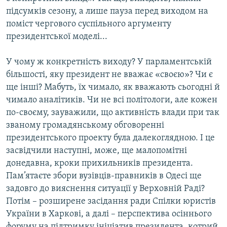
підсумків сезону, а лише пауза перед виходом на
поміст чергового суспільного аргументу
президентської моделі...
У чому ж конкретність виходу? У парламентській
більшості, яку президент не вважає «своєю»? Чи є
ще інші? Мабуть, їх чимало, як вважають сьогодні й
чимало аналітиків. Чи не всі політологи, але кожен
по-своєму, зауважили, що активність влади при так
званому громадянському обговоренні
президентського проекту була далекоглядною. І це
засвідчили наступні, може, ще малопомітні
донедавна, кроки прихильників президента.
Пам’ятаєте збори вузівців-правників в Одесі ще
задовго до вияснення ситуації у Верховній Раді?
Потім – розширене засідання ради Спілки юристів
України в Харкові, а далі – перспектива осіннього
форуму на підтримку ініціатив президента, котрий