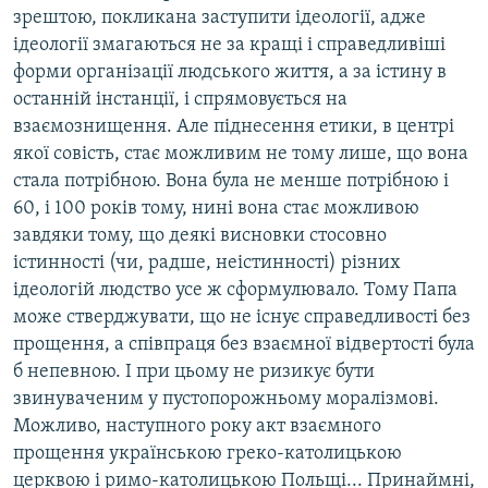
зрештою, покликана заступити ідеології, адже
ідеології змагаються не за кращі і справедливіші
форми організації людського життя, а за істину в
останній інстанції, і спрямовується на
взаємознищення. Але піднесення етики, в центрі
якої совість, стає можливим не тому лише, що вона
стала потрібною. Вона була не менше потрібною і
60, і 100 років тому, нині вона стає можливою
завдяки тому, що деякі висновки стосовно
істинності (чи, радше, неістинності) різних
ідеологій людство усе ж сформулювало. Тому Папа
може стверджувати, що не існує справедливості без
прощення, а співпраця без взаємної відвертості була
б непевною. І при цьому не ризикує бути
звинуваченим у пустопорожньому моралізмові.
Можливо, наступного року акт взаємного
прощення українською греко-католицькою
церквою і римо-католицькою Польщі... Принаймні,