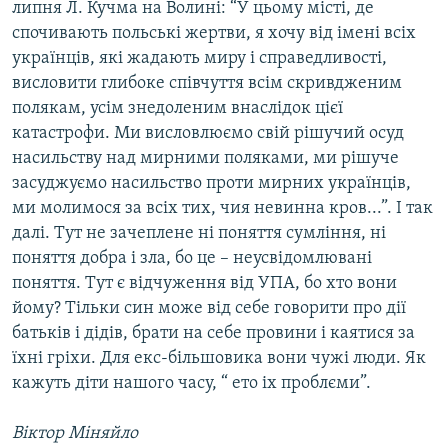
липня Л. Кучма на Волині: “У цьому місті, де
спочивають польські жертви, я хочу від імені всіх
українців, які жадають миру і справедливості,
висловити глибоке співчуття всім скривдженим
полякам, усім знедоленим внаслідок цієї
катастрофи. Ми висловлюємо свій рішучий осуд
насильству над мирними поляками, ми рішуче
засуджуємо насильство проти мирних українців,
ми молимося за всіх тих, чия невинна кров...”. І так
далі. Тут не зачеплене ні поняття сумління, ні
поняття добра і зла, бо це – неусвідомлювані
поняття. Тут є відчуження від УПА, бо хто вони
йому? Тільки син може від себе говорити про дії
батьків і дідів, брати на себе провини і каятися за
їхні гріхи. Для екс-більшовика вони чужі люди. Як
кажуть діти нашого часу, “ ето іх проблєми”.
Віктор Міняйло