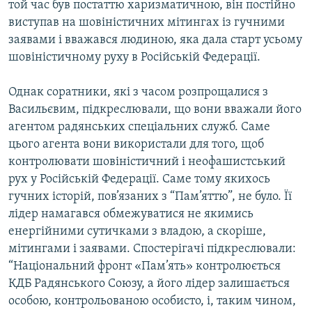
той час був постаттю харизматичною, він постійно
виступав на шовіністичних мітингах із гучними
заявами і вважався людиною, яка дала старт усьому
шовіністичному руху в Російській Федерації.
Однак соратники, які з часом розпрощалися з
Васильєвим, підкреслювали, що вони вважали його
агентом радянських спеціальних служб. Саме
цього агента вони використали для того, щоб
контролювати шовіністичний і неофашистський
рух у Російській Федерації. Саме тому якихось
гучних історій, пов’язаних з “Пам’яттю”, не було. Її
лідер намагався обмежуватися не якимись
енергійними сутичками з владою, а скоріше,
мітингами і заявами. Спостерігачі підкреслювали:
“Національний фронт «Пам’ять» контролюється
КДБ Радянського Союзу, а його лідер залишається
особою, контрольованою особисто, і, таким чином,