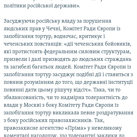
політики російської держави».
Засуджуючи російську владу за порушення
людських прав у Чечні, Комітет Ради Європи із
запобігання тортур, водночас, критикує і
чеченських повстанців: «дії чеченських бойовиків,
які протистоять федеральним силовим структурам,
призвели і далі призводять до людських страждань
та загибелі багатьох людей. Комітет Ради Європи із
запобігання тортур засуджує подібні дії і ставиться з
повним розумінням до того, що державні інституції
повинні дати цьому рішучу відсіч». Така, чи то
збалансованість, чи то надмірна толерантність до
влади у Москві з боку Комітету Ради Європи із
запобігання тортур викликала певне роздратування
з боку російських правозахисників. Так,
правозахисне агентство «Пріма» у невеликому
коментарі наголошує, що толерантні заклики до