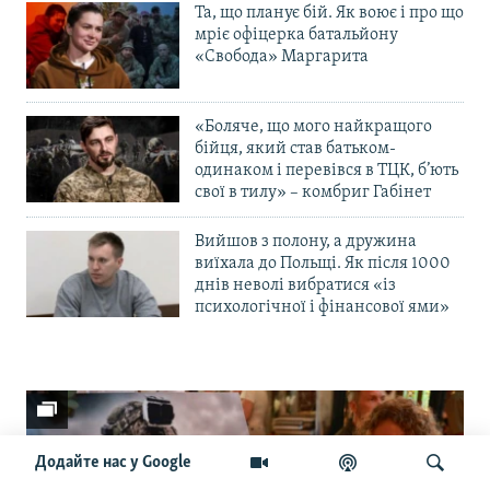
Та, що планує бій. Як воює і про що
мріє офіцерка батальйону
«Свобода» Маргарита
«Боляче, що мого найкращого
бійця, який став батьком-
одинаком і перевівся в ТЦК, б’ють
свої в тилу» – комбриг Габінет
Вийшов з полону, а дружина
виїхала до Польщі. Як після 1000
днів неволі вибратися «із
психологічної і фінансової ями»
Додайте нас у Google