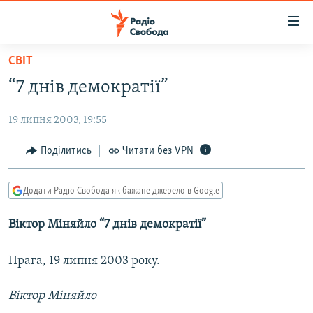
Доступність
посилання
Перейти
СВІТ
до
РАДІО СВОБОДА – 70 РОКІВ
“7 днів демократії”
основного
ВСЕ ЗА ДОБУ
матеріалу
19 липня 2003, 19:55
СТАТТІ
Перейти
до
ВІЙНА
ПОЛІТИКА
Поділитись
Читати без VPN
основної
РОСІЙСЬКА «ФІЛЬТРАЦІЯ»
ЕКОНОМІКА
навігації
Додати Радіо Свобода як бажане джерело в Google
Перейти
ДОНБАС.РЕАЛІЇ
СУСПІЛЬСТВО
до
Віктор Міняйло “7 днів демократії”
КРИМ.РЕАЛІЇ
КУЛЬТУРА
пошуку
ТИ ЯК?
СПОРТ
Прага, 19 липня 2003 року.
СХЕМИ
УКРАЇНА
Віктор Міняйло
КИТАЙ.ВИКЛИКИ
СВІТ