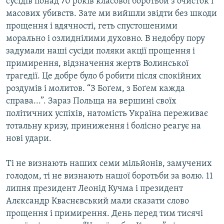
сусідів понад 70 років класової боротьби з очисток і
Усі сайти RFE/RL
масових убивств. Зате ми вийшли звідти без шкоди
прощення і вдячності, геть спустошеними
морально і озлиднілими духовно. В недобру пору
задумали наші сусіди поляки акції прощення і
примирення, відзначення жертв Волинської
трагедії. Це добре було б робити після спокійних
роздумів і молитов. “З Боґем, з Боґем кажда
справа...”. Зараз Польща на вершині своїх
політичних успіхів, натомість Україна переживає
тотальну кризу, приниження і болісно реагує на
нові удари.
Ті не визнають наших семи мільйонів, замучених
голодом, ті не визнають нашої боротьби за волю. 11
липня президент Леонід Кучма і президент
Алєксандр Кваснєвський мали сказати слово
прощення і примирення. День перед тим тисячі