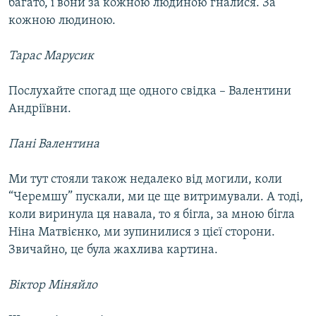
багато, і вони за кожною людиною гналися. За
кожною людиною.
Тарас Марусик
Послухайте спогад ще одного свідка – Валентини
Андріївни.
Пані Валентина
Ми тут стояли також недалеко від могили, коли
“Черемшу” пускали, ми це ще витримували. А тоді,
коли виринула ця навала, то я бігла, за мною бігла
Ніна Матвієнко, ми зупинилися з цієї сторони.
Звичайно, це була жахлива картина.
Віктор Міняйло