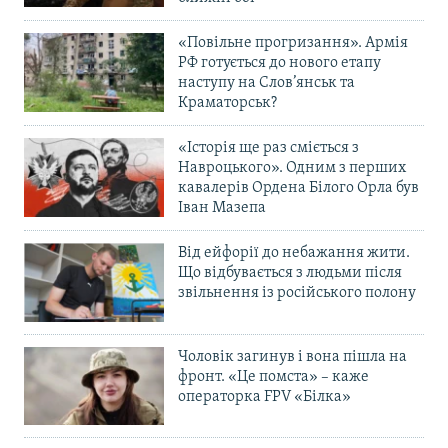
«Повільне прогризання». Армія
РФ готується до нового етапу
наступу на Слов’янськ та
Краматорськ?
«Історія ще раз сміється з
Навроцького». Одним з перших
кавалерів Ордена Білого Орла був
Іван Мазепа
Від ейфорії до небажання жити.
Що відбувається з людьми після
звільнення із російського полону
Чоловік загинув і вона пішла на
фронт. «Це помста» – каже
операторка FPV «Білка»