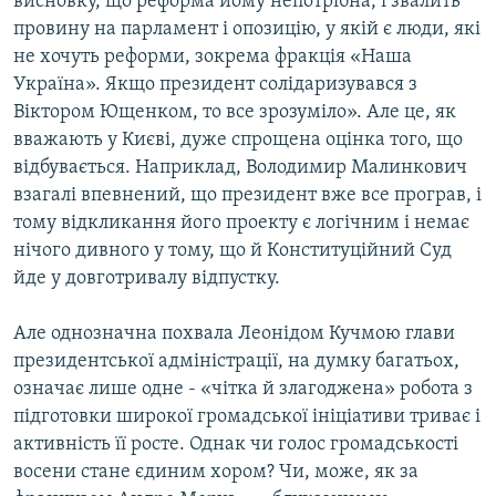
висновку, що реформа йому непотрібна, і звалить
провину на парламент і опозицію, у якій є люди, які
не хочуть реформи, зокрема фракція «Наша
Україна». Якщо президент солідаризувався з
Віктором Ющенком, то все зрозуміло». Але це, як
вважають у Києві, дуже спрощена оцінка того, що
відбувається. Наприклад, Володимир Малинкович
взагалі впевнений, що президент вже все програв, і
тому відкликання його проекту є логічним і немає
нічого дивного у тому, що й Конституційний Суд
йде у довготривалу відпустку.
Але однозначна похвала Леонідом Кучмою глави
президентської адміністрації, на думку багатьох,
означає лише одне - «чітка й злагоджена» робота з
підготовки широкої громадської ініціативи триває і
активність її росте. Однак чи голос громадськості
восени стане єдиним хором? Чи, може, як за