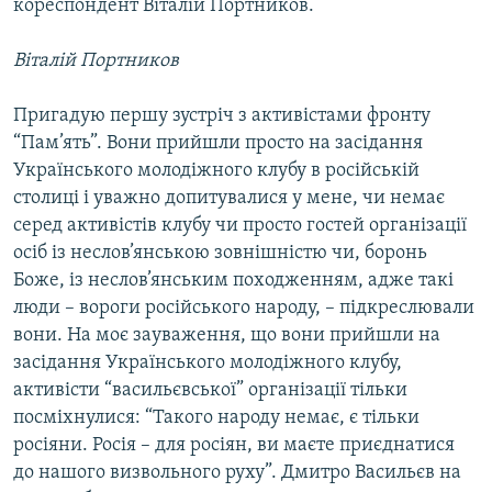
кореспондент Віталій Портников.
Віталій Портников
Пригадую першу зустріч з активістами фронту
“Пам’ять”. Вони прийшли просто на засідання
Українського молодіжного клубу в російській
столиці і уважно допитувалися у мене, чи немає
серед активістів клубу чи просто гостей організації
осіб із неслов’янською зовнішністю чи, боронь
Боже, із неслов’янським походженням, адже такі
люди – вороги російського народу, – підкреслювали
вони. На моє зауваження, що вони прийшли на
засідання Українського молодіжного клубу,
активісти “васильєвської” організації тільки
посміхнулися: “Такого народу немає, є тільки
росіяни. Росія – для росіян, ви маєте приєднатися
до нашого визвольного руху”. Дмитро Васильєв на