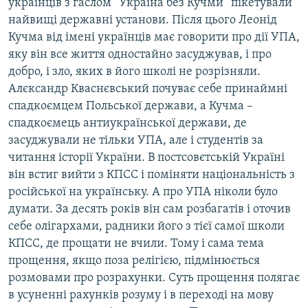
українців з гаслом “Україна без Кучми” пікетували
найвищі державні установи. Після цього Леонід
Кучма від імені українців має говорити про дії УПА,
яку він все життя одностайно засуджував, і про
добро, і зло, яких в його школі не розрізняли.
Алєксандр Кваснєвський почуває себе принаймні
спадкоємцем Польської держави, а Кучма –
спадкоємець антиукраїнської держави, де
засуджували не тільки УПА, але і студентів за
читання історії України. В постсовєтській Україні
він встиг вийти з КПСС і поміняти національність з
російської на українську. А про УПА ніколи було
думати. За десять років він сам розбагатів і оточив
себе олігархами, радники його з тієї самої школи
КПСС, де прощати не вчили. Тому і сама тема
прощення, якщо поза релігією, підмінюється
розмовами про розрахунки. Суть прощення полягає
в усуненні рахунків розуму і в переході на мову