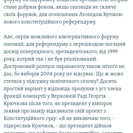
стане добрим фоном, якщо опозиція не скличе
своїх форумів, для оголошення Леонідом Кучмою
нового конституційного референдуму.
Але, окрім можливого альтернативного форуму
опозиції, для референдуму є перешкодою поганий
досвід попереднього, президентського, від 1999
року, котрий так і не був реалізований.
Достроковий розпуск парламенту також нічого не
дає, бо виборів 2004 року не відсуває. Що ж може
статися у підсумку політичного сезону? Досить
простий варіант у відповідь пролунав з уст члена
фракції компартії у Верховній Раді Георгія
Крючкова після того, як президент у вівторок
заявив про намір відкликати свій проект з
Конституційного суду: «Я не виключаю того, -
підкреслив Крючков, - що президент дійшов