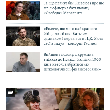
Та, що планує бій. Як воює і про що
мріє офіцерка батальйону
«Свобода» Маргарита
«Боляче, що мого найкращого
бійця, який став батьком-
одинаком і перевівся в ТЦК, б’ють
свої в тилу» – комбриг Габінет
Вийшов з полону, а дружина
виїхала до Польщі. Як після 1000
днів неволі вибратися «із
психологічної і фінансової ями»