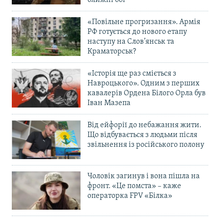
«Повільне прогризання». Армія
РФ готується до нового етапу
наступу на Слов’янськ та
Краматорськ?
«Історія ще раз сміється з
Навроцького». Одним з перших
кавалерів Ордена Білого Орла був
Іван Мазепа
Від ейфорії до небажання жити.
Що відбувається з людьми після
звільнення із російського полону
Чоловік загинув і вона пішла на
фронт. «Це помста» – каже
операторка FPV «Білка»