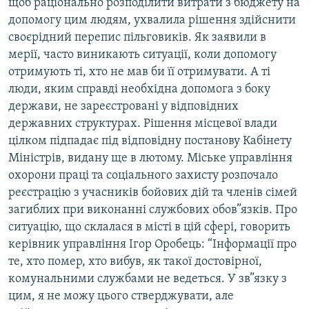
щоб раціонально розподілити витрати з бюджету на
Усі сайти RFE/RL
допомогу цим людям, ухвалила рішення здійснити
своєрідний перепис пільговиків. Як заявили в
мерії, часто виникають ситуації, коли допомогу
отримують ті, хто не мав би її отримувати. А ті
люди, яким справді необхідна допомога з боку
держави, не зареєстровані у відповідних
державних структурах. Рішення місцевої влади
цілком підпадає під відповідну постанову Кабінету
Міністрів, видану ще в лютому. Міське управління
охорони праці та соціального захисту розпочало
реєстрацію з учасників бойових дій та членів сімей
загиблих при виконанні службових обов”язків. Про
ситуацію, що склалася в місті в цій сфері, говорить
керівник управління Ігор Оробець: “Інформації про
те, хто помер, хто вибув, як такої достовірної,
комунальними службами не ведеться. У зв”язку з
цим, я не можу цього стверджувати, але