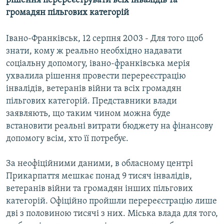
рішення перереєструвати всіх інвалідів та
МУЛЬТИМЕДІА
громадян пільгових категорій
ФОТО
Івано-Франківськ, 12 серпня 2003 - Для того щоб
СПЕЦПРОЄКТИ
знати, кому ж реально необхідно надавати
ПОДКАСТИ
соціальну допомогу, івано-франківська мерія
ухвалила рішення провести перереєстрацію
інвалідів, ветеранів війни та всіх громадян
КРИМ РЕАЛІЇ
пільгових категорій. Представники влади
РУС
заявляють, що таким чином можна буде
УКР
встановити реальні витрати бюджету на фінансову
допомогу всім, хто її потребує.
КТАТ
За неофіційними даними, в обласному центрі
ДОЛУЧАЙСЯ!
Прикарпаття мешкає понад 9 тисяч інвалідів,
ветеранів війни та громадян інших пільгових
категорій. Офіційно пройшли перереєстрацію лише
дві з половиною тисячі з них. Міська влада для того,