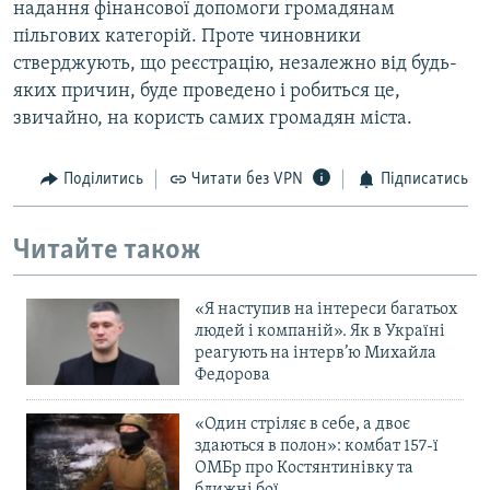
надання фінансової допомоги громадянам
пільгових категорій. Проте чиновники
стверджують, що реєстрацію, незалежно від будь-
яких причин, буде проведено і робиться це,
звичайно, на користь самих громадян міста.
Поділитись
Читати без VPN
Підписатись
Читайте також
«Я наступив на інтереси багатьох
людей і компаній». Як в Україні
реагують на інтерв’ю Михайла
Федорова
«Один стріляє в себе, а двоє
здаються в полон»: комбат 157-ї
ОМБр про Костянтинівку та
ближні бої