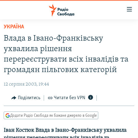
Доступність
посилання
Перейти
УКРАЇНА
до
РАДІО СВОБОДА – 70 РОКІВ
Влада в Івано-Франківську
основного
ВСЕ ЗА ДОБУ
матеріалу
ухвалила рішення
СТАТТІ
Перейти
перереєструвати всіх інвалідів та
до
ВІЙНА
ПОЛІТИКА
громадян пільгових категорій
основної
РОСІЙСЬКА «ФІЛЬТРАЦІЯ»
ЕКОНОМІКА
навігації
12 серпня 2003, 19:44
Перейти
ДОНБАС.РЕАЛІЇ
СУСПІЛЬСТВО
до
Поділитись
Читати без VPN
КРИМ.РЕАЛІЇ
КУЛЬТУРА
пошуку
ТИ ЯК?
СПОРТ
Додати Радіо Свобода як бажане джерело в Google
СХЕМИ
УКРАЇНА
Іван Костюк Влада в Івано-Франківську ухвалила
КИТАЙ.ВИКЛИКИ
СВІТ