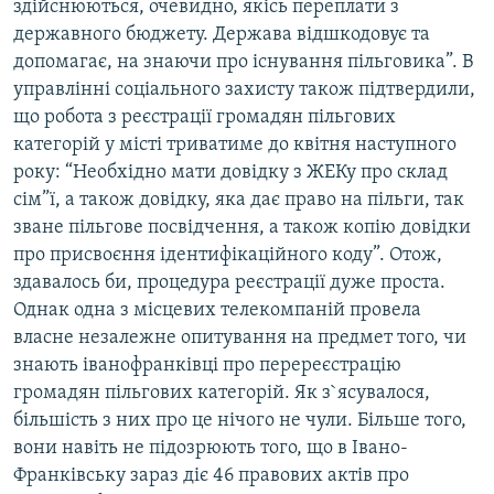
здійснюються, очевидно, якісь переплати з
державного бюджету. Держава відшкодовує та
допомагає, на знаючи про існування пільговика”. В
управлінні соціального захисту також підтвердили,
що робота з реєстрації громадян пільгових
категорій у місті триватиме до квітня наступного
року: “Необхідно мати довідку з ЖЕКу про склад
сім”ї, а також довідку, яка дає право на пільги, так
зване пільгове посвідчення, а також копію довідки
про присвоєння ідентифікаційного коду”. Отож,
здавалось би, процедура реєстрації дуже проста.
Однак одна з місцевих телекомпаній провела
власне незалежне опитування на предмет того, чи
знають іванофранківці про перереєстрацію
громадян пільгових категорій. Як з`ясувалося,
більшість з них про це нічого не чули. Більше того,
вони навіть не підозрюють того, що в Івано-
Франківську зараз діє 46 правових актів про