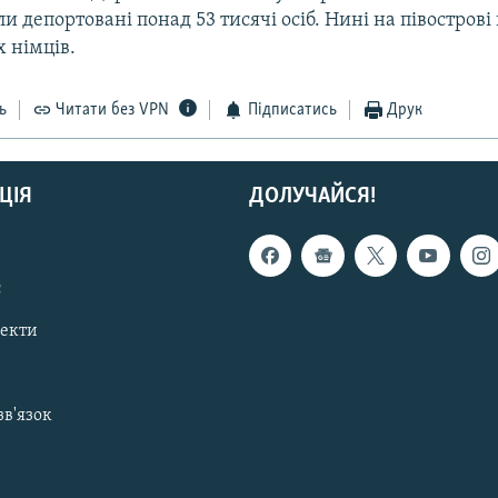
ли депортовані понад 53 тисячі осіб. Нині на півостро
 німців.
ь
Читати без VPN
Підписатись
Друк
ЦІЯ
ДОЛУЧАЙСЯ!
с
пекти
зв'язок