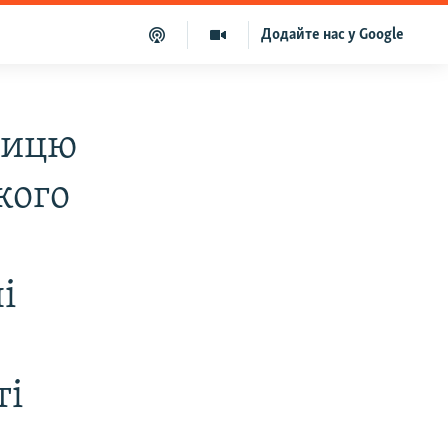
Додайте нас у Google
ницю
кого
і
ті