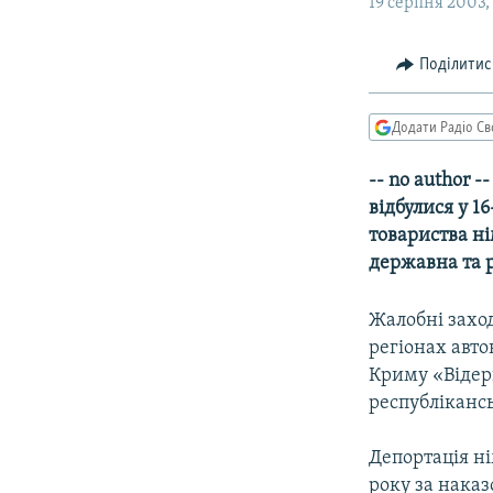
МУЛЬТИМЕДІА
19 серпня 2003, 
ФОТО
Поділитис
СПЕЦПРОЄКТИ
ПОДКАСТИ
Додати Радіо Св
-- no author 
відбулися у 1
товариства н
державна та р
Жалобні заход
регіонах авто
Криму «Відер
республікансь
Депортація ні
року за нака