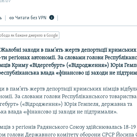
16:07
ь
Читати без VPN
обода як бажане джерело в Google
-- Жалобні заходи в пам’ять жертв депортації кримських
6-ти регіонах автономії. За словами голови Республікан
імців Криму «Відергебурт» («Відродження») Юрія Гемп
еспубліканська влада «фінансово ці заходи не підтрим
и в пам’ять жертв депортації кримських німців відбули
номії. За словами голови Республіканського товариства
гебурт» («Відродження») Юрія Гемпеля, державна та
ка влада «фінансово ці заходи не підтримали».
мців з регіонів Радянського Союзу здійснювалась 18-19
зом голови Державного комітету оборони СРСР Йосипа С