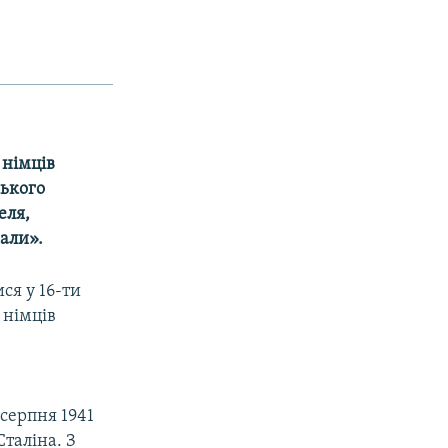
 німців
ського
еля,
али».
ся у 16-ти
 німців
 серпня 1941
таліна. З