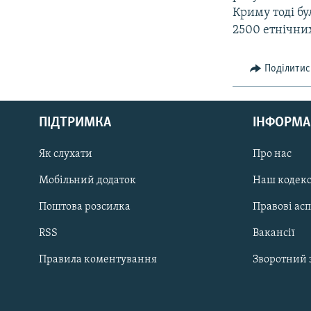
Криму тоді бу
2500 етнічних
Поділитис
КРИМ РЕАЛІЇ
РУС
ПІДТРИМКА
ІНФОРМА
УКР
КТАТ
Як слухати
Про нас
Мобільний додаток
Наш кодек
ДОЛУЧАЙСЯ!
Поштова розсилка
Правові ас
RSS
Вакансії
Правила коментування
Зворотний 
Усі сайти RFE/RL