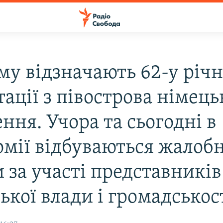
му відзначають 62-у річ
ації з півострова німець
ння. Учора та сьогодні в
омії відбуваються жалобн
 за участі представників
ької влади і громадськос