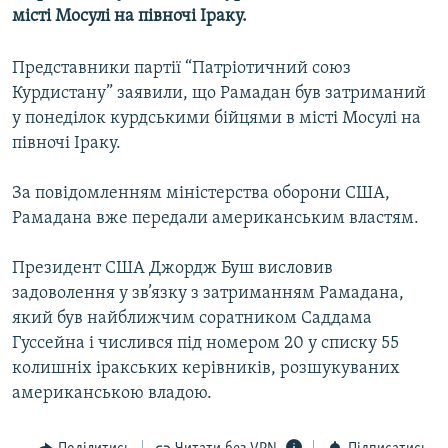
місті Мосулі на півночі Іраку.
МУЛЬТИМЕДІА
ФОТО
Представники партії “Патріотичний союз
СПЕЦПРОЄКТИ
Курдистану” заявили, що Рамадан був затриманий
у понеділок курдськими бійцями в місті Мосулі на
ПОДКАСТИ
півночі Іраку.
КРИМ РЕАЛІЇ
За повідомленням міністерства оборони США,
РУС
Рамадана вже передали американським властям.
УКР
Президент США Джордж Буш висловив
КТАТ
задоволення у зв’язку з затриманням Рамадана,
який був найближчим соратником Саддама
ДОЛУЧАЙСЯ!
Гуссейна і числився під номером 20 у списку 55
колишніх іракських керівників, розшукуваних
американською владою.