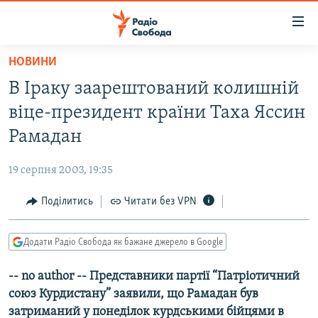
Доступність
посилання
Перейти
НОВИНИ
до
РАДІО СВОБОДА – 70 РОКІВ
В Іраку заарештований колишній
основного
ВСЕ ЗА ДОБУ
матеріалу
віце-президент країни Таха Яссин
СТАТТІ
Перейти
Рамадан
до
ВІЙНА
ПОЛІТИКА
основної
19 серпня 2003, 19:35
РОСІЙСЬКА «ФІЛЬТРАЦІЯ»
ЕКОНОМІКА
навігації
Перейти
Поділитись
Читати без VPN
ДОНБАС.РЕАЛІЇ
СУСПІЛЬСТВО
до
КРИМ.РЕАЛІЇ
КУЛЬТУРА
пошуку
Додати Радіо Свобода як бажане джерело в Google
ТИ ЯК?
СПОРТ
-- no author -- Представники партії “Патріотичний
СХЕМИ
УКРАЇНА
союз Курдистану” заявили, що Рамадан був
КИТАЙ.ВИКЛИКИ
СВІТ
затриманий у понеділок курдськими бійцями в