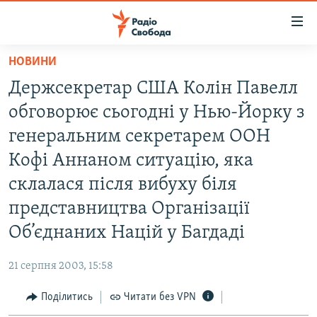
Доступність
посилання
Перейти
НОВИНИ
до
РАДІО СВОБОДА – 70 РОКІВ
Держсекретар США Колін Павелл
основного
ВСЕ ЗА ДОБУ
матеріалу
обговорює сьогодні у Нью-Йорку з
СТАТТІ
Перейти
генеральним секретарем ООН
до
ВІЙНА
ПОЛІТИКА
Кофі Аннаном ситуацію, яка
основної
РОСІЙСЬКА «ФІЛЬТРАЦІЯ»
ЕКОНОМІКА
навігації
склалася після вибуху біля
Перейти
ДОНБАС.РЕАЛІЇ
СУСПІЛЬСТВО
представництва Організації
до
КРИМ.РЕАЛІЇ
КУЛЬТУРА
Об’єднаних Націй у Багдаді
пошуку
ТИ ЯК?
СПОРТ
21 серпня 2003, 15:58
СХЕМИ
УКРАЇНА
Поділитись
Читати без VPN
КИТАЙ.ВИКЛИКИ
СВІТ