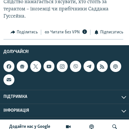
Слідство намагається з’ясувати, хто стоїть за
Усі сайти RFE/RL
терактом – іноземці чи прибічники Саддама
Гуссейна.
Поділитись
Читати без VPN
Підписатись
ДОЛУЧАЙСЯ!
ПІДТРИМКА
ІНФОРМАЦІЯ
UTC+3
© Радіо Свобода, 2026 | Усі права застережено.
Додайте нас у Google