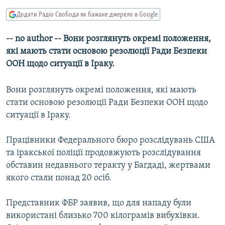
МУЛЬТИМЕДІА
Додати Радіо Свобода як бажане джерело в Google
ФОТО
-- no author -- Вони розглянуть окремі положення,
СПЕЦПРОЄКТИ
які мають стати основою резолюції Ради Безпеки
ПОДКАСТИ
ООН щодо ситуації в Іраку.
Вони розглянуть окремі положення, які мають
КРИМ РЕАЛІЇ
стати основою резолюції Ради Безпеки ООН щодо
РУС
ситуації в Іраку.
УКР
КТАТ
Працівники Федерального бюро розслідувань США
та іракської поліції продовжують розслідування
обставин недавнього теракту у Багдаді, жертвами
ДОЛУЧАЙСЯ!
якого стали понад 20 осіб.
Представник ФБР заявив, що для нападу були
використані близько 700 кілограмів вибухівки.