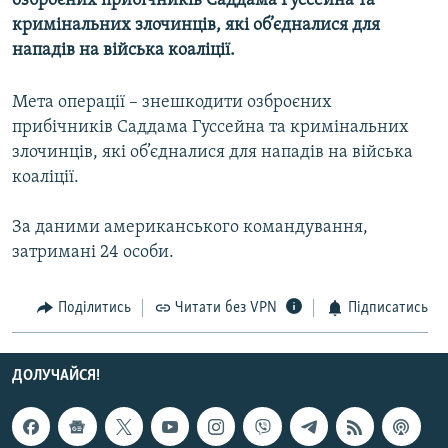
озброєних прибічників Саддама Гуссейна та
МУЛЬТИМЕДІА
кримінальних злочинців, які об’єдналися для
нападів на війська коаліції.
ФОТО
СПЕЦПРОЄКТИ
Мета операції – знешкодити озброєних
ПОДКАСТИ
прибічників Саддама Гуссейна та кримінальних
злочинців, які об’єдналися для нападів на війська
коаліції.
КРИМ РЕАЛІЇ
РУС
За даними американського командування,
УКР
затримані 24 особи.
КТАТ
Поділитись
Читати без VPN
Підписатись
ДОЛУЧАЙСЯ!
ДОЛУЧАЙСЯ!