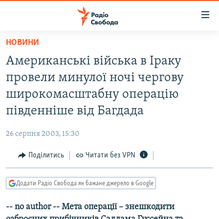
Доступність
посилання
Перейти
НОВИНИ
до
РАДІО СВОБОДА – 70 РОКІВ
Американські війська в Іраку
основного
ВСЕ ЗА ДОБУ
матеріалу
провели минулої ночі чергову
СТАТТІ
Перейти
широкомасштабну операцію
до
ВІЙНА
ПОЛІТИКА
південніше від Багдада
основної
РОСІЙСЬКА «ФІЛЬТРАЦІЯ»
ЕКОНОМІКА
навігації
26 серпня 2003, 15:30
Перейти
ДОНБАС.РЕАЛІЇ
СУСПІЛЬСТВО
до
Поділитись
Читати без VPN
КРИМ.РЕАЛІЇ
КУЛЬТУРА
пошуку
ТИ ЯК?
СПОРТ
Додати Радіо Свобода як бажане джерело в Google
СХЕМИ
УКРАЇНА
-- no author -- Мета операції – знешкодити
КИТАЙ.ВИКЛИКИ
СВІТ