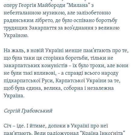
оперу Георгія Майбороди “Милана” з
небезталанною музикою, але залізобетонно
радянським лібрето, де було оспівано боротьбу
трудящих Закарпаття за воз’єднання з великою
Україною.
На жаль, в новій Україні менше пам’ятають про те,
що була таки ця сторінка боротьби, тільки не
закарпатських комуністів – їх було трохи, але вони
не були такі впливові, - а справді всього народу
підкарпатської Руси, Карпатської України за те,
щоб була єдина, велика, соборна і незалежна
Україна.
Сергій Грабовський
Січ – іде. І йтиме, допоки в Україні про неї
пам‘ятають. Вели радіожурнал “Країна Інкоґніта”