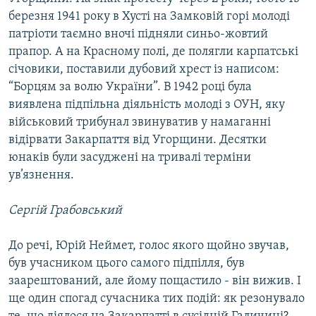
березня 1941 року в Хусті на Замковій горі молоді
патріоти таємно вночі підняли синьо-жовтий
прапор. А на Красному полі, де полягли карпатські
січовики, поставили дубовий хрест із написом:
“Борцям за волю України”. В 1942 році була
виявлена підпільна діяльність молоді з ОУН, яку
військовий трибунал звинуватив у намаганні
відірвати Закарпаття від Угорщини. Десятки
юнаків були засуджені на тривалі терміни
ув’язнення.
Сергій Грабовський
До речі, Юрій Неймет, голос якого щойно звучав,
був учасником цього самого підпілля, був
заарештований, але йому пощастило - він вижив. І
ще один спогад сучасника тих подій: як резонувало