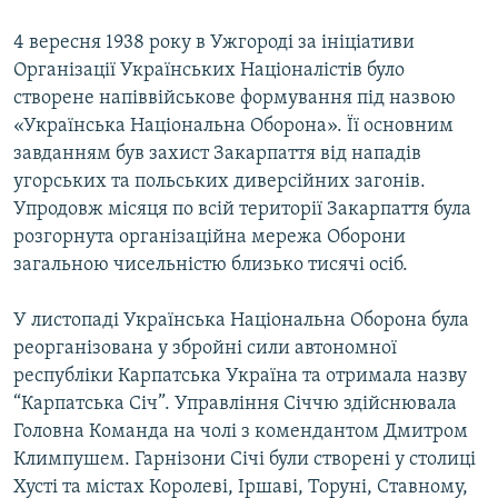
4 вересня 1938 року в Ужгороді за ініціативи
Організації Українських Націоналістів було
створене напіввійськове формування під назвою
«Українська Національна Оборона». Її основним
завданням був захист Закарпаття від нападів
угорських та польських диверсійних загонів.
Упродовж місяця по всій території Закарпаття була
розгорнута організаційна мережа Оборони
загальною чисельністю близько тисячі осіб.
У листопаді Українська Національна Оборона була
реорганізована у збройні сили автономної
республіки Карпатська Україна та отримала назву
“Карпатська Січ”. Управління Січчю здійснювала
Головна Команда на чолі з комендантом Дмитром
Климпушем. Гарнізони Січі були створені у столиці
Хусті та містах Королеві, Іршаві, Торуні, Ставному,