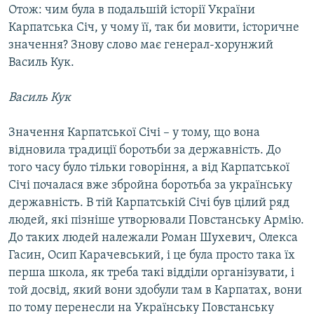
Отож: чим була в подальшій історії України
Карпатська Січ, у чому її, так би мовити, історичне
значення? Знову слово має генерал-хорунжий
Василь Кук.
Василь Кук
Значення Карпатської Січі – у тому, що вона
відновила традиції боротьби за державність. До
того часу було тільки говоріння, а від Карпатської
Січі почалася вже збройна боротьба за українську
державність. В тій Карпатській Січі був цілий ряд
людей, які пізніше утворювали Повстанську Армію.
До таких людей належали Роман Шухевич, Олекса
Гасин, Осип Карачевський, і це була просто така їх
перша школа, як треба такі відділи організувати, і
той досвід, який вони здобули там в Карпатах, вони
по тому перенесли на Українську Повстанську