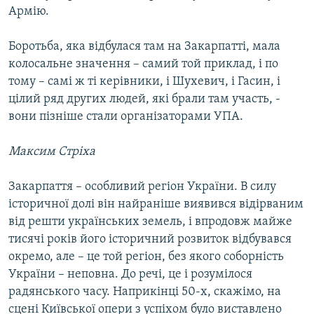
Армію.
Боротьба, яка відбулася там на Закарпатті, мала
колосальне значення – самий той приклад, і по
тому – самі ж ті керівники, і Шухевич, і Гасин, і
цілий ряд других людей, які брали там участь, -
вони пізніше стали організаторами УПА.
Максим Стріха
Закарпаття – особливий регіон України. В силу
історичної долі він найраніше виявився відірваним
від решти українських земель, і впродовж майже
тисячі років його історичний розвиток відбувався
окремо, але – це той регіон, без якого соборність
України – неповна. До речі, це і розумілося
радянського часу. Наприкінці 50-х, скажімо, на
сцені Київської опери з успіхом було виставлено