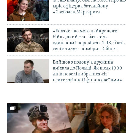
Та, що планує бій. Як воює і про що
мріє офіцерка батальйону
«Свобода» Маргарита
«Боляче, що мого найкращого
бійця, який став батьком-
одинаком і перевівся в ТЦК, б’ють
свої в тилу» – комбриг Габінет
Вийшов з полону, а дружина
виїхала до Польщі. Як після 1000
днів неволі вибратися «із
психологічної і фінансової ями»