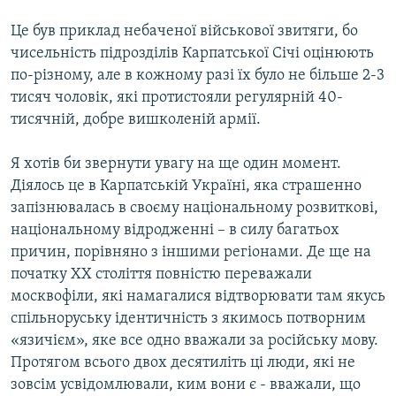
Це був приклад небаченої військової звитяги, бо
чисельність підрозділів Карпатської Січі оцінюють
по-різному, але в кожному разі їх було не більше 2-3
тисяч чоловік, які протистояли регулярній 40-
тисячній, добре вишколеній армії.
Я хотів би звернути увагу на ще один момент.
Діялось це в Карпатській Україні, яка страшенно
запізнювалась в своєму національному розвиткові,
національному відродженні – в силу багатьох
причин, порівняно з іншими регіонами. Де ще на
початку XX століття повністю переважали
москвофіли, які намагалися відтворювати там якусь
спільноруську ідентичність з якимось потворним
«язичієм», яке все одно вважали за російську мову.
Протягом всього двох десятиліть ці люди, які не
зовсім усвідомлювали, ким вони є - вважали, що