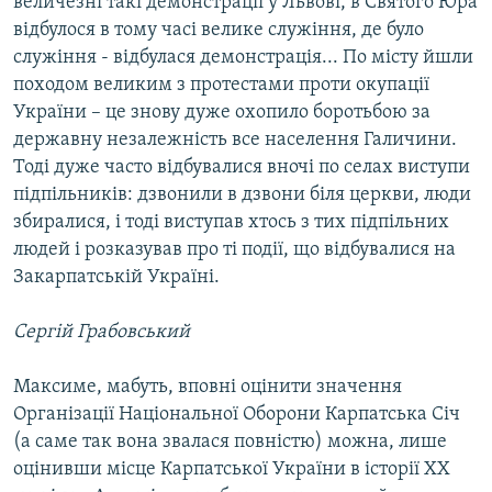
величезні такі демонстрації у Львові, в Святого Юра
відбулося в тому часі велике служіння, де було
служіння - відбулася демонстрація... По місту йшли
походом великим з протестами проти окупації
України – це знову дуже охопило боротьбою за
державну незалежність все населення Галичини.
Тоді дуже часто відбувалися вночі по селах виступи
підпільників: дзвонили в дзвони біля церкви, люди
збиралися, і тоді виступав хтось з тих підпільних
людей і розказував про ті події, що відбувалися на
Закарпатській Україні.
Сергій Грабовський
Максиме, мабуть, вповні оцінити значення
Організації Національної Оборони Карпатська Січ
(а саме так вона звалася повністю) можна, лише
оцінивши місце Карпатської України в історії ХХ