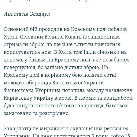
Анастасія Осадчук
Основний бій проходив на Красному полі поблизу
Хуста. Січовики Великої Копані із запізненням
отримали зброю, та ще й не встигли навчитися
користуватися нею. З Хуста теж ішли січовики на
допомогу бійцям на Красному полі, але незабаром
повернулися, бо запізно дістали зброю. На
Красному полі в нерівному бою полягли сотні
молодих оборонців Карпатської України.
Фашистська Угорщина потопила молоду незалежну
Карпатську Україну в крові. В тюрми та концтабори
було кинуто кожного п’ятого закарпатця, багатьох
закатовано та розстріляно.
Закарпатці не мирилися з окупаційним режимом
Угорщини. На знак протесту через 2 роки, тобто 15