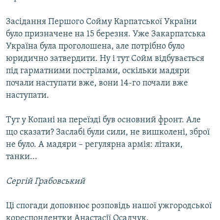
Засідання Першого Сойму Карпатської України
було призначене на 15 березня. Уже Закарпатська
Україна була проголошена, але потрібно було
юридично затвердити. Ну і тут Сойм відбувається
під гарматними пострілами, оскільки мадяри
почали наступати вже, вони 14-го почали вже
наступати.
Тут у Копані на переїзді був основний фронт. Але
що сказати? Заслабі були сили, не вишколені, зброї
не було. А мадяри – регулярна армія: літаки,
танки...
Сергій Грабовський
Ці спогади доповнює розповідь нашої ужгородської
кореспондентки Анастасії Осадчук.