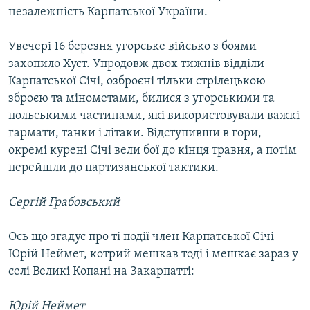
незалежність Карпатської України.
Увечері 16 березня угорське військо з боями
захопило Хуст. Упродовж двох тижнів відділи
Карпатської Січі, озброєні тільки стрілецькою
зброєю та мінометами, билися з угорськими та
польськими частинами, які використовували важкі
гармати, танки і літаки. Відступивши в гори,
окремі курені Січі вели бої до кінця травня, а потім
перейшли до партизанської тактики.
Сергій Грабовський
Ось що згадує про ті події член Карпатської Січі
Юрій Неймет, котрий мешкав тоді і мешкає зараз у
селі Великі Копані на Закарпатті:
Юрій Неймет