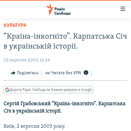
Доступність
посилання
Перейти
КУЛЬТУРА
до
РАДІО СВОБОДА – 70 РОКІВ
“Країна-інкогніто”. Карпатська Січ
основного
ВСЕ ЗА ДОБУ
матеріалу
в українській історії.
СТАТТІ
Перейти
до
02 вересня 2003, 16:24
ВІЙНА
ПОЛІТИКА
основної
РОСІЙСЬКА «ФІЛЬТРАЦІЯ»
Поділитись
Читати без VPN
ЕКОНОМІКА
навігації
Перейти
ДОНБАС.РЕАЛІЇ
СУСПІЛЬСТВО
до
Додати Радіо Свобода як бажане джерело в Google
КРИМ.РЕАЛІЇ
КУЛЬТУРА
пошуку
Сергій Грабовський “Країна-інкогніто”. Карпатська
ТИ ЯК?
СПОРТ
Січ в українській історії.
СХЕМИ
УКРАЇНА
КИТАЙ.ВИКЛИКИ
Київ, 2 вересня 2003 року.
СВІТ