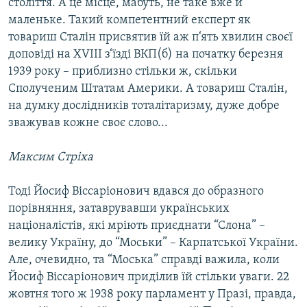
століття. А це місце, мабуть, не таке вже й
маленьке. Такий компетентний експерт як
товариш Сталін присвятив їй аж п‘ять хвилин своєї
доповіді на XVIII з‘їзді ВКП(б) на початку березня
1939 року – приблизно стільки ж, скільки
Сполученим Штатам Америки. А товариш Сталін,
на думку дослідників тоталітаризму, дуже добре
зважував кожне своє слово...
Максим Стріха
Тоді Йосиф Віссаріонович вдався до образного
порівняння, затаврувавши українських
націоналістів, які мріють приєднати “Слона” –
велику Україну, до “Моськи” – Карпатської України.
Але, очевидно, та “Моська” справді важила, коли
Йосиф Віссаріонович приділив їй стільки уваги. 22
жовтня того ж 1938 року парламент у Празі, правда,