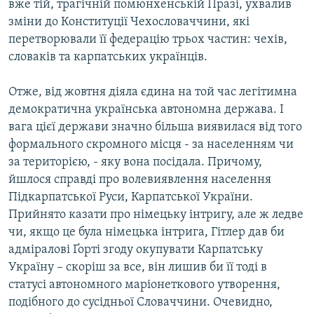
вже тій, трагічній помюнхенській Празі, ухвалив
зміни до Конституції Чехословаччини, які
перетворювали її федерацію трьох частин: чехів,
словаків та карпатських українців.
Отже, від жовтня діяла єдина на той час легітимна
демократична українська автономна держава. І
вага цієї держави значно більша виявилася від того
формального скромного місця - за населенням чи
за територією, - яку вона посідала. Причому,
йшлося справді про волевиявлення населення
Підкарпатської Руси, Карпатської України.
Прийнято казати про німецьку інтригу, але ж ледве
чи, якщо це була німецька інтрига, Гітлер дав би
адміралові Ґорті згоду окупувати Карпатську
Україну – скоріш за все, він лишив би її тоді в
статусі автономного маріонеткового утворення,
подібного до сусідньої Словаччини. Очевидно,