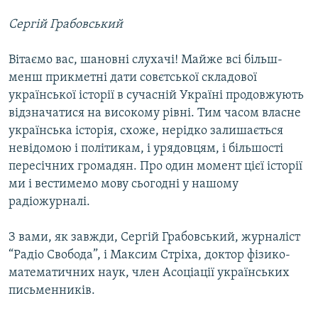
МУЛЬТИМЕДІА
Сергій Грабовський
ФОТО
Вітаємо вас, шановні слухачі! Майже всі більш-
СПЕЦПРОЄКТИ
менш прикметні дати совєтської складової
ПОДКАСТИ
української історії в сучасній Україні продовжують
відзначатися на високому рівні. Тим часом власне
КРИМ РЕАЛІЇ
українська історія, схоже, нерідко залишається
РУС
невідомою і політикам, і урядовцям, і більшості
пересічних громадян. Про один момент цієї історії
УКР
ми і вестимемо мову сьогодні у нашому
КТАТ
радіожурналі.
ДОЛУЧАЙСЯ!
З вами, як завжди, Сергій Грабовський, журналіст
“Радіо Свобода”, і Максим Стріха, доктор фізико-
математичних наук, член Асоціації українських
письменників.