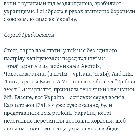
вони є русинами під Мадярщиною, зробилися
українцями. І зі зброєю в руках звитяжно боронили
свою землю саме як Україну.
Сергій Грабовський
Отож, варто пам‘ятати: у той час без єдиного
пострілу капітулювали перед тодішніми
тоталітарними загарбниками Австрія,
Чехословаччина (а потім – урізана Чехія), Албанія,
Данія, країни Балтії. А Україна в особі своєї “Срібної
землі”, Закарпаття, прийняла героїчний і нерівний
бій. Власне, вся Україна – оскільки серед вояків
Карпатської Січі, як уже було сказано, були
представники всіх регіонів України, котрі
нелегально перетинали державні кордони, щоб
стати на захист вогнища української свободи...