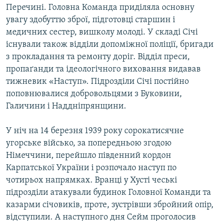
Перечині. Головна Команда приділяла основну
увагу здобуттю зброї, підготовці старшин і
медичних сестер, вишколу молоді. У складі Січі
існували також відділи допоміжної поліції, бригади
з прокладання та ремонту доріг. Відділ преси,
пропаґанди та ідеологічного виховання видавав
тижневик «Наступ». Підрозділи Січі постійно
поповнювалися добровольцями з Буковини,
Галичини і Наддніпрянщини.
У ніч на 14 березня 1939 року сорокатисячне
угорське військо, за попередньою згодою
Німеччини, перейшло південний кордон
Карпатської України і розпочало наступ по
чотирьох напрямках. Вранці у Хусті чеські
підрозділи атакували будинок Головної Команди та
казарми січовиків, проте, зустрівши збройний опір,
відступили. А наступного дня Сейм проголосив