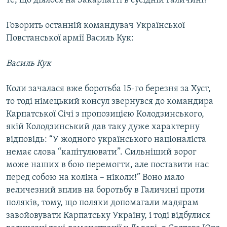
те, що діялося на Закарпатті в сусідній Галичині?
Говорить останній командувач Української
Повстанської армії Василь Кук:
Василь Кук
Коли зачалася вже боротьба 15-го березня за Хуст,
то тоді німецький консул звернувся до командира
Карпатської Січі з пропозицією Колодзинського,
якій Колодзинський дав таку дуже характерну
відповідь: “У жодного українського націоналіста
немає слова “капітулювати”. Сильніший ворог
може наших в бою перемогти, але поставити нас
перед собою на коліна – ніколи!” Воно мало
величезний вплив на боротьбу в Галичині проти
поляків, тому, що поляки допомагали мадярам
завойовувати Карпатську Україну, і тоді відбулися