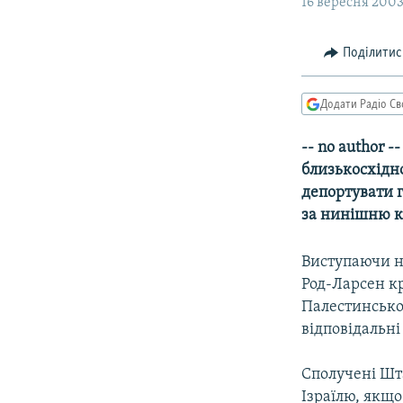
МУЛЬТИМЕДІА
16 вересня 2003
ФОТО
Поділитис
СПЕЦПРОЄКТИ
ПОДКАСТИ
Додати Радіо Св
-- no author 
близькосхідн
депортувати г
за нинішню кр
Виступаючи н
Род-Ларсен кр
Палестинсько
відповідальні 
Сполучені Шт
Ізраїлю, якщо