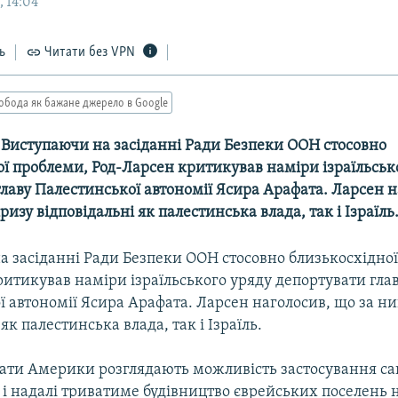
, 14:04
ь
Читати без VPN
обода як бажане джерело в Google
-- Виступаючи на засіданні Ради Безпеки ООН стосовно
ої проблеми, Род-Ларсен критикував наміри ізраїльськ
лаву Палестинської автономії Ясира Арафата. Ларсен 
изу відповідальні як палестинська влада, так і Ізраїль
а засіданні Ради Безпеки ООН стосовно близькосхідно
итикував наміри ізраїльського уряду депортувати гла
ї автономії Ясира Арафата. Ларсен наголосив, що за 
як палестинська влада, так і Ізраїль.
ати Америки розглядають можливість застосування са
 і надалі триватиме будівництво єврейських поселень 