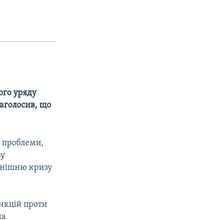
ого уряду
наголосив, що
.
ї проблеми,
ву
нинішню кризу
нкцій проти
на