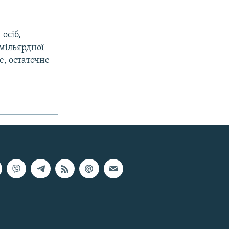
осіб,
мільярдної
е, остаточне