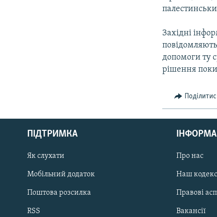
палестинськи
Західні інфо
повідомляють
допомоги ту с
рішення поки
Поділитис
КРИМ РЕАЛІЇ
РУС
ПІДТРИМКА
ІНФОРМА
УКР
КТАТ
Як слухати
Про нас
Мобільний додаток
Наш кодек
ДОЛУЧАЙСЯ!
Поштова розсилка
Правові ас
RSS
Вакансії