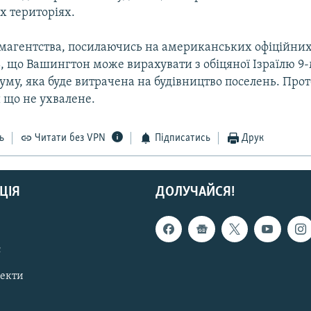
х територіях.
рмагентства, посилаючись на американських офіційних 
, що Вашингтон може вирахувати з обіцяної Ізраїлю 9-
уму, яка буде витрачена на будівництво поселень. Прот
 що не ухвалене.
ь
Читати без VPN
Підписатись
Друк
ЦІЯ
ДОЛУЧАЙСЯ!
с
пекти