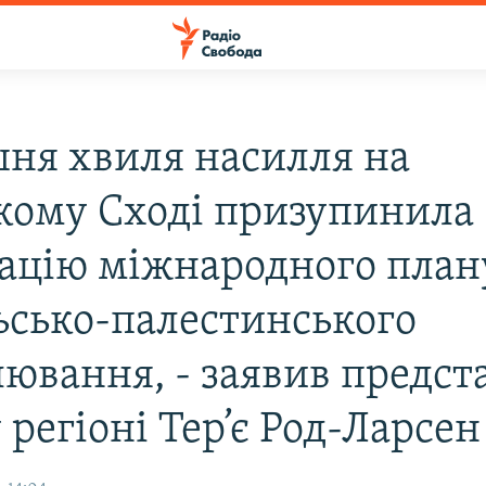
ня хвиля насилля на
кому Сході призупинила
зацію міжнародного план
льсько-палестинського
лювання, - заявив предс
регіоні Тер’є Род-Ларсен