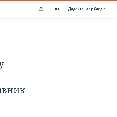
Додайте нас у Google
у
тавник