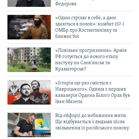
Федорова
«Один стріляє в себе, а двоє
здаються в полон»: комбат 157-ї
ОМБр про Костянтинівку та
ближні бої
«Повільне прогризання». Армія
РФ готується до нового етапу
наступу на Слов’янськ та
Краматорськ?
«Історія ще раз сміється з
Навроцького». Одним з перших
кавалерів Ордена Білого Орла був
Іван Мазепа
Від ейфорії до небажання жити.
Що відбувається з людьми після
звільнення із російського полону