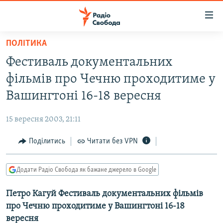
Доступність
посилання
Перейти
ПОЛІТИКА
до
РАДІО СВОБОДА – 70 РОКІВ
Фестиваль документальних
основного
ВСЕ ЗА ДОБУ
матеріалу
фільмів про Чечню проходитиме у
СТАТТІ
Перейти
Вашингтоні 16-18 вересня
до
ВІЙНА
ПОЛІТИКА
основної
15 вересня 2003, 21:11
РОСІЙСЬКА «ФІЛЬТРАЦІЯ»
ЕКОНОМІКА
навігації
Перейти
Поділитись
Читати без VPN
ДОНБАС.РЕАЛІЇ
СУСПІЛЬСТВО
до
КРИМ.РЕАЛІЇ
КУЛЬТУРА
пошуку
Додати Радіо Свобода як бажане джерело в Google
ТИ ЯК?
СПОРТ
Петро Кагуй Фестиваль документальних фільмів
СХЕМИ
УКРАЇНА
про Чечню проходитиме у Вашингтоні 16-18
КИТАЙ.ВИКЛИКИ
СВІТ
вересня