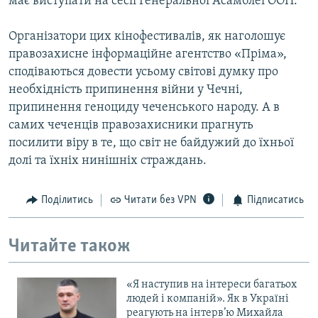
має виступати на сесії Генеральної Асамблеї ООН.
Організатори цих кінофестивалів, як наголошує
правозахисне інформаційне агентство «Пріма»,
сподіваються довести усьому світові думку про
необхідність припинення війни у Чечні,
припинення геноциду чеченського народу. А в
самих чеченців правозахисники прагнуть
посилити віру в те, що світ не байдужий до їхньої
долі та їхніх нинішніх страждань.
Поділитись
Читати без VPN
Підписатись
Читайте також
«Я наступив на інтереси багатьох
людей і компаній». Як в Україні
реагують на інтерв’ю Михайла