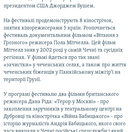
Усі сайти RFE/RL
президентом США Джорджем Бушем.
На фестивалі продемонструють 8 кінострічок,
знятих кінорежисерами 5 країн. Розпочнеться
фестиваль документальним фільмом «Вітання з
Грозного» режисера Пола Мітчелла. Цей фільм
Мітчелл зняв у 2002 році у самій Чечні та сусідніх
регіонах. У фільмі йдеться про так звані
«зачистки» у чеченських селах, а також про життя
чеченських біженців у Панкійському міжгір’ї на
території Грузії.
У програмі фестивалю два фільми британського
режисера Дана Ріда: «Терор у Москві» - про
захоплення заручників у театральному центрі на
Дубровці та кінострічка «Війна Бабицького» - про
історію журналіста Андрія Бабицького, якого свого
часу викрали у Чечні російські спецслужби і який