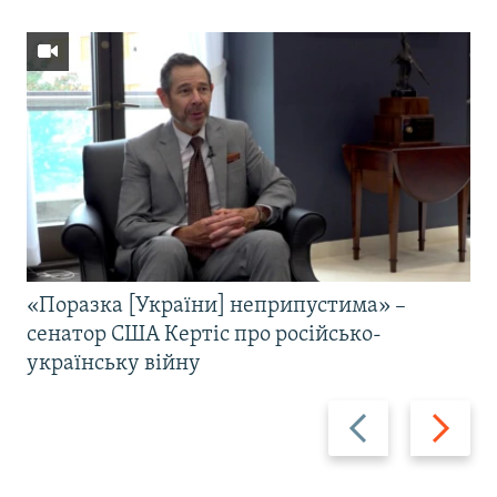
«Поразка [України] неприпустима» –
сенатор США Кертіс про російсько-
українську війну
Назад
Вперед