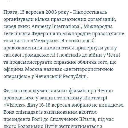
МУЛЬТИМЕДІА
Прага, 15 вересня 2003 року - Кінофестиваль
ФОТО
організували кілька правозахисних організацій,
СПЕЦПРОЄКТИ
серед яких: Amnesty International, Міжнародна
Гельсінська Федерація та міжнародне правозахисне
ПОДКАСТИ
товариство «Меморіал». В такий спосіб
правозахисники намагаються привернути увагу
КРИМ РЕАЛІЇ
світової громадськості і політиків до війни у Чечні
РУС
та продемонструвати справжнє обличчя того, що
УКР
офіційна Москва називає «антитерористичною
операцією» у Чеченській Республіці.
КТАТ
Фестиваль документальних фільмів про Чечню
ДОЛУЧАЙСЯ!
проходитиме у вашингтонському кінотеатрі
«Visions». Дату 16-18 вересня вибрано не випадково.
Вона співпадає із запланованим візитом
президента Росії до Сполучених Штатів, під час
якого Володимир Путін зустрічатиметься з