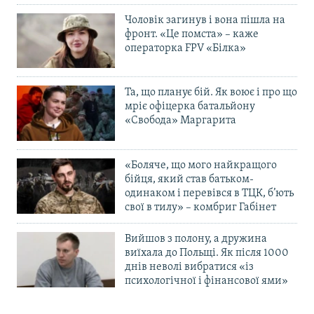
Чоловік загинув і вона пішла на
фронт. «Це помста» – каже
операторка FPV «Білка»
Та, що планує бій. Як воює і про що
мріє офіцерка батальйону
«Свобода» Маргарита
«Боляче, що мого найкращого
бійця, який став батьком-
одинаком і перевівся в ТЦК, б’ють
свої в тилу» – комбриг Габінет
Вийшов з полону, а дружина
виїхала до Польщі. Як після 1000
днів неволі вибратися «із
психологічної і фінансової ями»