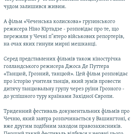
чудом залишився живим.
А фільм «Чеченська колискова» грузинського
режисера Ніно Кіртадзе - розповідає про те, що
пережили у Чечні п''ятеро військових репортерів,
на очах яких гинули мирні мешканці.
Серед представлених фільмів також кінострічка
голландського режисера Джоса Де Путтера
«Танцюй, Грозний, танцюй». Цей фільм розповідає
про історію учителя танців, який зумів провести
дитячу танцювальну групу через руїни Грозного -
до успішного туру країнами Західної Європи.
Триденний фестиваль документальних фільмів про
Чечню, який завтра розпочинається у Вашингтоні, є
вже другим подібним заходом правозахисників.
Перший такий фестиваль відбувся у червні цього