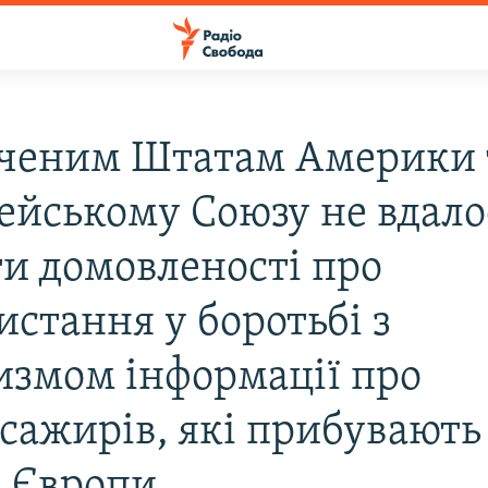
ченим Штатам Америки 
ейському Союзу не вдало
ти домовленості про
истання у боротьбі з
измом інформації про
асажирів, які прибувають
 Європи