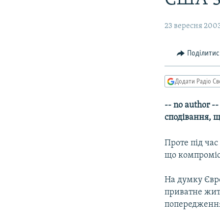
МУЛЬТИМЕДІА
ФОТО
23 вересня 2003
СПЕЦПРОЄКТИ
ПОДКАСТИ
Поділитис
Додати Радіо Св
-- no author 
сподівання, 
Проте під час
що компроміс
На думку Євр
приватне жит
попередження