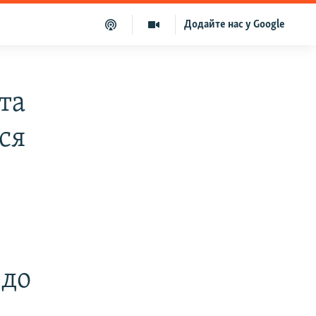
Додайте нас у Google
та
ся
 до