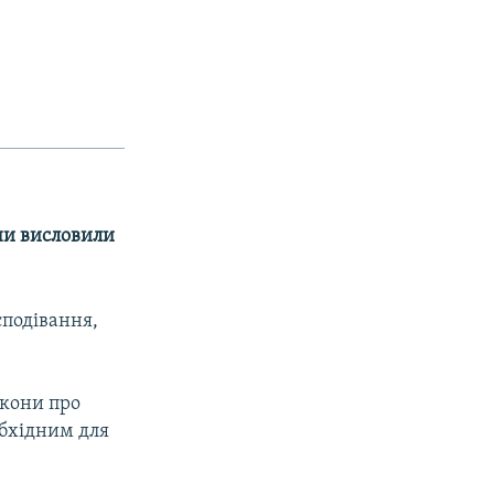
они висловили
сподівання,
акони про
обхідним для