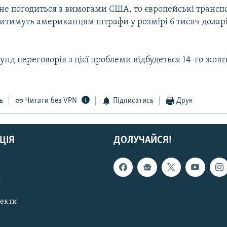
не погодиться з вимогами США, то європейські трансп
титимуть американцям штрафи у розмірі 6 тисяч долар
нд переговорів з цієї проблеми відбудеться 14-го жовт
ь
Читати без VPN
Підписатись
Друк
ЦІЯ
ДОЛУЧАЙСЯ!
с
пекти