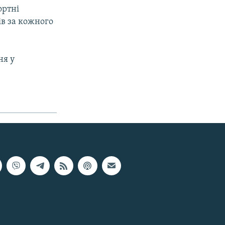
ортні
ів за кожного
ня у