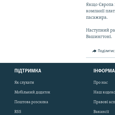
Якщо Європа 
компанії пла
пасажира.
Наступний рау
Вашингтоні.
Поділитис
КРИМ РЕАЛІЇ
РУС
ПІДТРИМКА
ІНФОРМА
УКР
КТАТ
Як слухати
Про нас
Мобільний додаток
Наш кодек
ДОЛУЧАЙСЯ!
Поштова розсилка
Правові ас
RSS
Вакансії