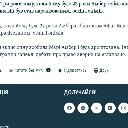
-- Три роки тому, коли йому було 22 роки Амбера збив ав
вм він був став паралізованим, осліп і онімів.
, коли йому було 22 роки Амбера збив автомобіль. Вна
аралізованим, осліп і онімів.
’єкцію сину зробила Марі Амбер і була арештована. І
ранції запеклі дебати про право хворих на евтаназію.
ь
Читати без VPN
Підписатись
Друк
ЦІЯ
ДОЛУЧАЙСЯ!
с
пекти