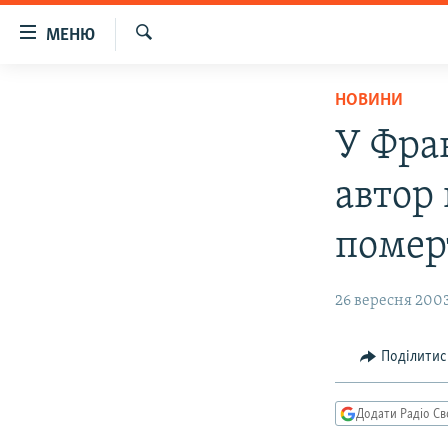
Доступність
МЕНЮ
посилання
Шукати
Перейти
РАДІО СВОБОДА – 70 РОКІВ
НОВИНИ
до
ВСЕ ЗА ДОБУ
основного
У Фра
матеріалу
СТАТТІ
Перейти
автор
ВІЙНА
ПОЛІТИКА
до
основної
РОСІЙСЬКА «ФІЛЬТРАЦІЯ»
ЕКОНОМІКА
помер
навігації
ДОНБАС.РЕАЛІЇ
СУСПІЛЬСТВО
Перейти
26 вересня 2003
до
КРИМ.РЕАЛІЇ
КУЛЬТУРА
пошуку
ТИ ЯК?
СПОРТ
Поділитис
СХЕМИ
УКРАЇНА
КИТАЙ.ВИКЛИКИ
СВІТ
Додати Радіо Св