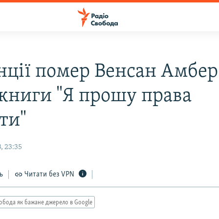
нції помер Венсан Амбер
 книги "Я прошу права
ти"
, 23:35
ь
Читати без VPN
обода як бажане джерело в Google