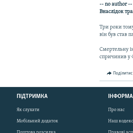
МУЛЬТИМЕДІА
-- no author 
ФОТО
Внаслідок тра
СПЕЦПРОЄКТИ
Три роки тому
ПОДКАСТИ
він був став п
Смертельну ін
спричинив у Ф
Поділитис
КРИМ РЕАЛІЇ
РУС
ПІДТРИМКА
ІНФОРМА
УКР
КТАТ
Як слухати
Про нас
Мобільний додаток
Наш кодек
ДОЛУЧАЙСЯ!
Поштова розсилка
Правові ас