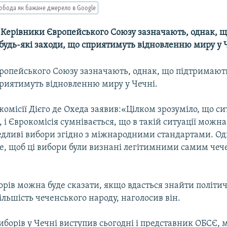
обода як бажане джерело в Google
-- Керівники Європейського Союзу зазначають, однак, 
будь-які заходи, що сприятимуть відновленню миру у 
ропейського Союзу зазначають, однак, що підтримають
приятимуть відновленню миру у Чечні.
омісії Дієго де Охеда заявив:«Цілком зрозуміло, що си
 і Єврокомісія сумнівається, що в такій ситуації можн
ведливі вибори згідно з міжнародними стандартами. Од
, щоб ці вибори були визнані легітимними самим че
орів можна буде сказати, якщо вдасться знайти політи
ільшість чеченського народу, наголосив він.
борів у Чечні виступив сьогодні і представник ОБСЄ, 