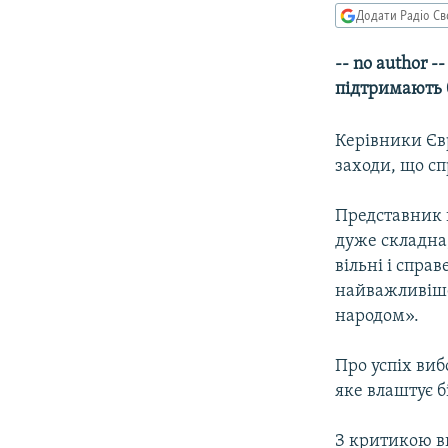
МУЛЬТИМЕДІА
Додати Радіо Св
ФОТО
-- no author 
СПЕЦПРОЄКТИ
підтримають 
ПОДКАСТИ
Керівники Єв
заходи, що с
Представник к
дуже складна,
вільні і спра
найважливіше
народом».
Про успіх виб
яке влаштує б
З критикою ви