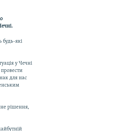
що
Чечні.
 будь-які
туація у Чечні
а провести
нак для нас
ченським
чне рішення,
майбутній