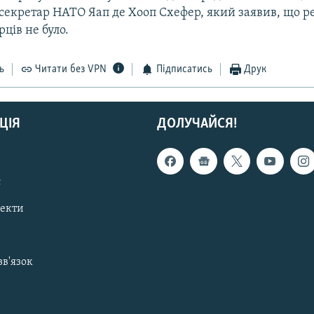
секретар НАТО Яап де Хооп Схефер, який заявив, що р
рців не було.
ь
Читати без VPN
Підписатись
Друк
ЦІЯ
ДОЛУЧАЙСЯ!
с
пекти
зв'язок