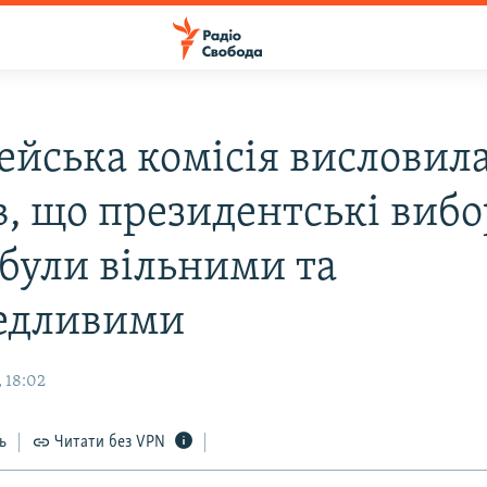
ейська комісія висловил
в, що президентські вибо
 були вільними та
едливими
 18:02
ь
Читати без VPN