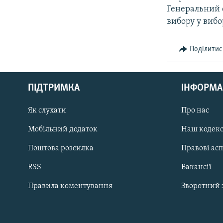
Генеральний 
вибору у вибо
Поділитис
КРИМ РЕАЛІЇ
РУС
ПІДТРИМКА
ІНФОРМА
УКР
КТАТ
Як слухати
Про нас
Мобільний додаток
Наш кодек
ДОЛУЧАЙСЯ!
Поштова розсилка
Правові ас
RSS
Вакансії
Правила коментування
Зворотний 
Усі сайти RFE/RL