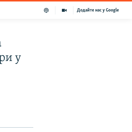
Додайте нас у Google
а
ри у