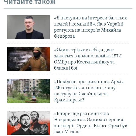
Читайте також
«Я наступив на інтереси багатьох
людей і компаній». Як в Україні
реагують на інтерв’ю Михайла
Федорова
«Один стріляє в себе, а двоє
здаються в полон»: комбат 157-ї
ОМБр про Костянтинівку та
ближні бої
«Повільне прогризання». Армія
РФ готується до нового етапу
наступу на Слов’янськ та
Краматорськ?
«Історія ще раз сміється з
Навроцького». Одним з перших
кавалерів Ордена Білого Орла був
Іван Мазепа