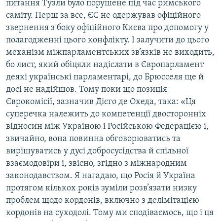
питання Тузли було порушене під час римського
саміту. Перш за все, ЄС не одержував офіційного
звернення з боку офіційного Києва про допомогу у
полагодженні цього конфлікту. І залучити до цього
механізм міжпарламентських зв’язків не виходить,
бо лист, який обіцяли надіслати в Європарламент
деякі українські парламентарі, до Брюсселя ще й
досі не надійшов. Тому поки що позиція
Єврокомісії, зазначив Дієго де Охеда, така: «Ця
суперечка належить до компетенції двосторонніх
відносин між Україною і Російською Федерацією і,
звичайно, вона повинна обговорюватись та
вирішуватись у дусі добросусідства й спільної
взаємодовіри і, звісно, згідно з міжнародним
законодавством. Я нагадаю, що Росія й Україна
протягом кількох років зуміли розв’язати низку
проблем щодо кордонів, включно з делімітацією
кордонів на суходолі. Тому ми сподіваємось, що і ця