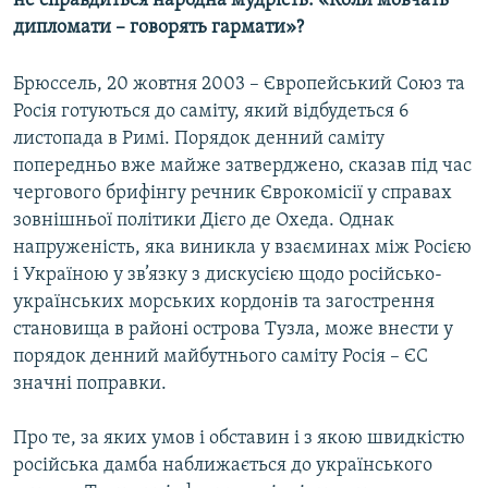
не справдиться народна мудрість: «Коли мовчать
КИТАЙ.ВИКЛИКИ
дипломати – говорять гармати»?
МУЛЬТИМЕДІА
Брюссель, 20 жовтня 2003 – Європейський Союз та
ФОТО
Росія готуються до саміту, який відбудеться 6
СПЕЦПРОЄКТИ
листопада в Римі. Порядок денний саміту
попередньо вже майже затверджено, сказав під час
ПОДКАСТИ
чергового брифінгу речник Єврокомісії у справах
зовнішньої політики Дієго де Охеда. Однак
КРИМ РЕАЛІЇ
напруженість, яка виникла у взаєминах між Росією
РУС
і Україною у зв’язку з дискусією щодо російсько-
українських морських кордонів та загострення
УКР
становища в районі острова Тузла, може внести у
КТАТ
порядок денний майбутнього саміту Росія – ЄС
значні поправки.
ДОЛУЧАЙСЯ!
Про те, за яких умов і обставин і з якою швидкістю
російська дамба наближається до українського