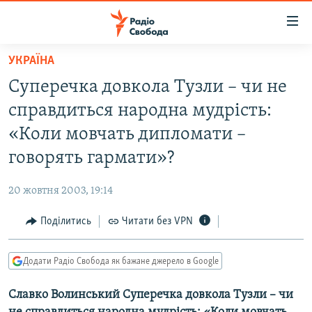
Доступність
посилання
Перейти
УКРАЇНА
до
РАДІО СВОБОДА – 70 РОКІВ
Суперечка довкола Тузли – чи не
основного
ВСЕ ЗА ДОБУ
матеріалу
справдиться народна мудрість:
СТАТТІ
Перейти
«Коли мовчать дипломати –
до
ВІЙНА
ПОЛІТИКА
говорять гармати»?
основної
РОСІЙСЬКА «ФІЛЬТРАЦІЯ»
ЕКОНОМІКА
навігації
20 жовтня 2003, 19:14
Перейти
ДОНБАС.РЕАЛІЇ
СУСПІЛЬСТВО
до
Поділитись
Читати без VPN
КРИМ.РЕАЛІЇ
КУЛЬТУРА
пошуку
ТИ ЯК?
СПОРТ
Додати Радіо Свобода як бажане джерело в Google
СХЕМИ
УКРАЇНА
Славко Волинський Суперечка довкола Тузли – чи
ПРИАЗОВ’Я
СВІТ