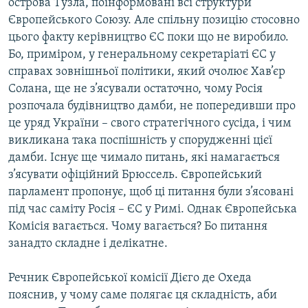
острова Тузла, поінформовані всі структури
Європейського Союзу. Але спільну позицію стосовно
цього факту керівництво ЄС поки що не виробило.
Усі сайти RFE/RL
Бо, приміром, у генеральному секретаріаті ЄС у
справах зовнішньої політики, який очолює Хав’єр
Солана, ще не з’ясували остаточно, чому Росія
розпочала будівництво дамби, не попередивши про
це уряд України – свого стратегічного сусіда, і чим
викликана така поспішність у спорудженні цієї
дамби. Існує ще чимало питань, які намагається
з’ясувати офіційний Брюссель. Європейський
парламент пропонує, щоб ці питання були з’ясовані
під час саміту Росія – ЄС у Римі. Однак Європейська
Комісія вагається. Чому вагається? Бо питання
занадто складне і делікатне.
Речник Європейської комісії Дієго де Охеда
пояснив, у чому саме полягає ця складність, аби