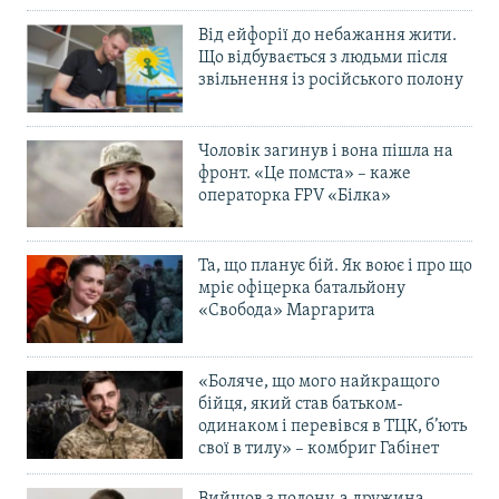
Від ейфорії до небажання жити.
Що відбувається з людьми після
звільнення із російського полону
Чоловік загинув і вона пішла на
фронт. «Це помста» – каже
операторка FPV «Білка»
Та, що планує бій. Як воює і про що
мріє офіцерка батальйону
«Свобода» Маргарита
«Боляче, що мого найкращого
бійця, який став батьком-
одинаком і перевівся в ТЦК, б’ють
свої в тилу» – комбриг Габінет