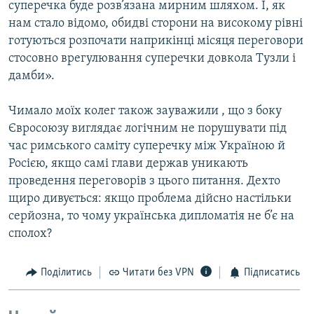
суперечка буде розв’язана мирним шляхом. І, як
нам стало відомо, обидві сторони на високому рівні
готуються розпочати наприкінці місяця переговори
стосовно врегулювання суперечки довкола Тузли і
дамби».
Чимало моїх колег також зауважили , що з боку
Євросоюзу виглядає логічним не порушувати під
час римського саміту суперечку між Україною й
Росією, якщо самі глави держав уникають
проведення переговорів з цього питання. Дехто
щиро дивується: якщо проблема дійсно настільки
серйозна, то чому українська дипломатія не б’є на
сполох?
Поділитись
Читати без VPN
Підписатись