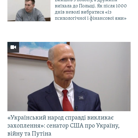
Вийшов з полону, а дружина
виїхала до Польщі. Як після 1000
днів неволі вибратися «із
психологічної і фінансової ями»
«Український народ справді викликає
захоплення»: сенатор США про Україну,
війну та Путіна