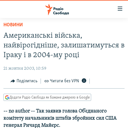
Доступність
посилання
Перейти
НОВИНИ
до
РАДІО СВОБОДА – 70 РОКІВ
Американські війська,
основного
ВСЕ ЗА ДОБУ
матеріалу
найвірогідніше, залишатимуться в
СТАТТІ
Перейти
Іраку і в 2004-му році
до
ВІЙНА
ПОЛІТИКА
основної
21 жовтня 2003, 10:59
РОСІЙСЬКА «ФІЛЬТРАЦІЯ»
ЕКОНОМІКА
навігації
Перейти
Поділитись
Читати без VPN
ДОНБАС.РЕАЛІЇ
СУСПІЛЬСТВО
до
КРИМ.РЕАЛІЇ
КУЛЬТУРА
пошуку
Додати Радіо Свобода як бажане джерело в Google
ТИ ЯК?
СПОРТ
-- no author -- Так заявив голова Об’єднаного
СХЕМИ
УКРАЇНА
комітету начальників штабів збройних сил США
КИТАЙ.ВИКЛИКИ
СВІТ
генерал Ричард Майєрс.