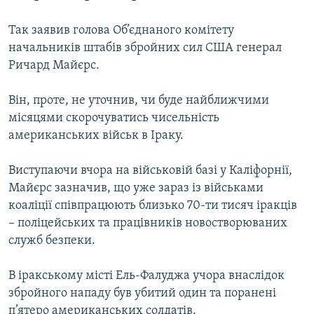
МУЛЬТИМЕДІА
Так заявив голова Об’єднаного комітету
ФОТО
начальників штабів збройних сил США генерал
СПЕЦПРОЄКТИ
Ричард Майєрс.
ПОДКАСТИ
Він, проте, не уточнив, чи буде найближчими
місяцями скорочуватись чисельність
КРИМ РЕАЛІЇ
американських військ в Іраку.
РУС
УКР
Виступаючи вчора на військовій базі у Каліфорнії,
Майєрс зазначив, що уже зараз із військами
КТАТ
коаліції співпрацюють близько 70-ти тисяч іракців
– поліцейських та працівників новостворюваних
ДОЛУЧАЙСЯ!
служб безпеки.
В іракському місті Ель-Фалуджа учора внаслідок
збройного нападу був убитий один та поранені
п’ятеро американських солдатів.