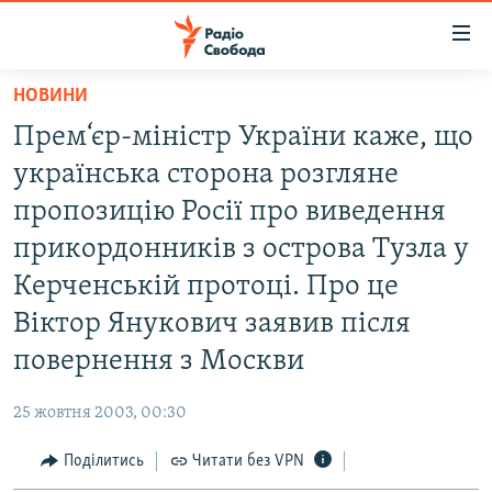
Доступність
посилання
Перейти
НОВИНИ
до
РАДІО СВОБОДА – 70 РОКІВ
Прем‘єр-міністр України каже, що
основного
ВСЕ ЗА ДОБУ
матеріалу
українська сторона розгляне
СТАТТІ
Перейти
пропозицію Росії про виведення
до
ВІЙНА
ПОЛІТИКА
прикордонників з острова Тузла у
основної
РОСІЙСЬКА «ФІЛЬТРАЦІЯ»
ЕКОНОМІКА
навігації
Керченській протоці. Про це
Перейти
ДОНБАС.РЕАЛІЇ
СУСПІЛЬСТВО
Віктор Янукович заявив після
до
КРИМ.РЕАЛІЇ
КУЛЬТУРА
повернення з Москви
пошуку
ТИ ЯК?
СПОРТ
25 жовтня 2003, 00:30
СХЕМИ
УКРАЇНА
Поділитись
Читати без VPN
КИТАЙ.ВИКЛИКИ
СВІТ