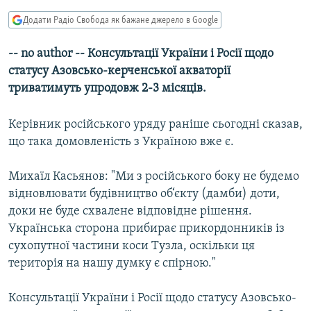
МУЛЬТИМЕДІА
Додати Радіо Свобода як бажане джерело в Google
ФОТО
-- no author -- Консультації України і Росії щодо
СПЕЦПРОЄКТИ
статусу Азовсько-керченської акваторії
ПОДКАСТИ
триватимуть упродовж 2-3 місяців.
Керівник російського уряду раніше сьогодні сказав,
КРИМ РЕАЛІЇ
що така домовленість з Україною вже є.
РУС
УКР
Михаїл Касьянов: "Ми з російського боку не будемо
КТАТ
відновлювати будівництво об‘єкту (дамби) доти,
доки не буде схвалене відповідне рішення.
Українська сторона прибирає прикордонників із
ДОЛУЧАЙСЯ!
сухопутної частини коси Тузла, оскільки ця
територія на нашу думку є спірною."
Консультації України і Росії щодо статусу Азовсько-