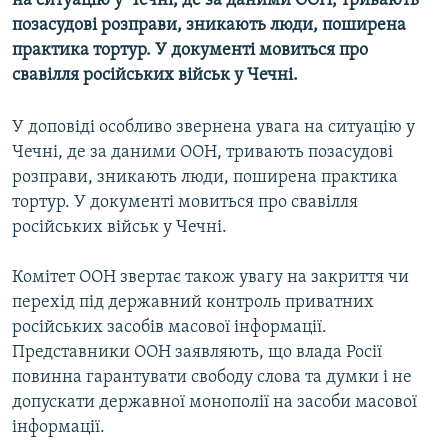
на ситуацію у Чечні, де за даними ООН, тривають
МУЛЬТИМЕДІА
позасудові розправи, зникають люди, поширена
практика тортур. У документі мовиться про
ФОТО
свавілля російських військ у Чечні.
СПЕЦПРОЄКТИ
ПОДКАСТИ
У доповіді особливо звернена увага на ситуацію у
Чечні, де за даними ООН, тривають позасудові
розправи, зникають люди, поширена практика
КРИМ РЕАЛІЇ
тортур. У документі мовиться про свавілля
РУС
російських військ у Чечні.
УКР
Комітет ООН звертає також увагу на закриття чи
КТАТ
перехід під державний контроль приватних
російських засобів масової інформації.
ДОЛУЧАЙСЯ!
Представники ООН заявляють, що влада Росії
повинна гарантувати свободу слова та думки і не
допускати державної монополії на засоби масової
інформації.