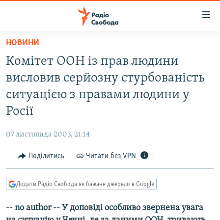
Доступність
посилання
Перейти
НОВИНИ
до
РАДІО СВОБОДА – 70 РОКІВ
Комітет ООН із прав людини
основного
ВСЕ ЗА ДОБУ
матеріалу
висловив серйозну стурбованість
СТАТТІ
Перейти
ситуацією з правами людини у
до
ВІЙНА
ПОЛІТИКА
Росії
основної
РОСІЙСЬКА «ФІЛЬТРАЦІЯ»
ЕКОНОМІКА
навігації
07 листопада 2003, 21:14
Перейти
ДОНБАС.РЕАЛІЇ
СУСПІЛЬСТВО
до
Поділитись
Читати без VPN
КРИМ.РЕАЛІЇ
КУЛЬТУРА
пошуку
ТИ ЯК?
СПОРТ
Додати Радіо Свобода як бажане джерело в Google
СХЕМИ
УКРАЇНА
-- no author -- У доповіді особливо звернена увага
КИТАЙ.ВИКЛИКИ
СВІТ